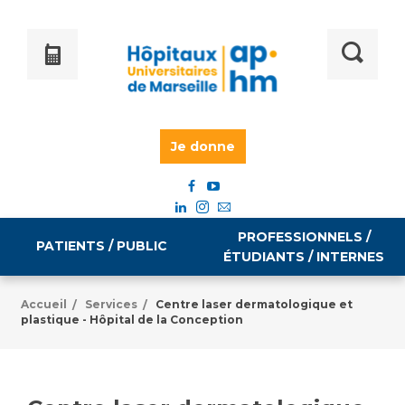
Je donne
PROFESSIONNELS /
PATIENTS / PUBLIC
ÉTUDIANTS / INTERNES
Accueil
Services
Centre laser dermatologique et
/
/
plastique - Hôpital de la Conception
Informations pratiques
Égalité professionnelle
Accès à votre dossier médical
Emploi / formation
Tarifs