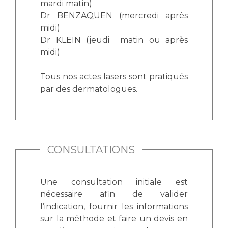
Liste des marchés conclus
mardi matin)
Dr BENZAQUEN (mercredi après
Documents utiles
midi)
Qualité
Dr KLEIN (jeudi matin ou après
midi)
Nos indicateurs qualité et de sécurité des soins
Tous nos actes lasers sont pratiqués
par des dermatologues.
Protection des données
Sécurité
CONSULTATIONS
Les recherches en santé à l’AP-HM
Une consultation initiale est
nécessaire afin de valider
l’indication, fournir les informations
Lieu de santé sans tabac
sur la méthode et faire un devis en