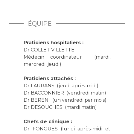
Les pôles d'activité médicale
Cancer
Anatomie et Cytologie Pathologiques
Adresser un examen au Laboratoire d'Infectiologie
ÉQUIPE
Médecine nucléaire
Centres de référence Maladies Rares
Plateforme d'Expertise Maladies Rares
Praticiens hospitaliers :
Maladies rares
Dr COLLET VILLETTE
Presse / Multimédia
Médecin coordinateur (mardi,
mercredi, jeudi)
Maternité Hôpital Nord
Communiqués de presse
Praticiens attachés :
Dossiers de presse
Dr LAURANS (jeudi après-midi)
Médiathèque
Dr BACCONNIER (vendredi matin)
Dr BERENI (un vendredi par mois)
Vos représentants
Dr DESOUCHES (mardi matin)
Fournisseurs
La Commission Des Usagers (CDU)
Chefs de clinique :
Les Comités Locaux des Usagers
Rôles et missions
Dr FONGUES (lundi après-midi et
Le projet des usagers