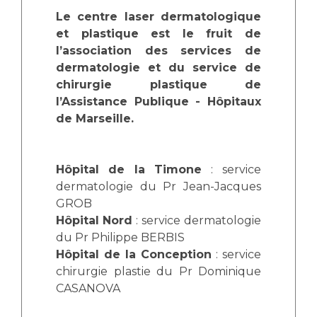
Les structures de recherche
Salon des familles
Le centre laser dermatologique
Transports sanitaires
et plastique est le fruit de
Vos droits, vos devoirs
l’association des services de
Écoles et Instituts de Formation
dermatologie et du service de
chirurgie plastique de
Handicap
l’Assistance Publique - Hôpitaux
Plateforme des internes
de Marseille.
Handi 13
Pôle Médecine Physique et Réadaptation
Professionnels de santé
Hôpital de la Timone
: service
Accueil sourds et malentendants
dermatologie du Pr Jean-Jacques
Charte Romain Jacob
Adresser un patient
GROB
Mouvement Parcours Handicap 13
Hôpital Nord
: service dermatologie
Réseaux de soins
du Pr Philippe BERBIS
Adresser un examen au Laboratoire de Biologie
Hôpital de la Conception
: service
Médicale
Activité physique
chirurgie plastie du Pr Dominique
Radiologie / Imagerie
CASANOVA
Cancérologie