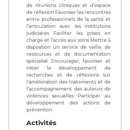
Les pôles d'activité médicale
Cancer
de réunions cliniques et d'espace
Anatomie et Cytologie Pathologiques
de réflexion Favoriser les rencontres
Adresser un examen au Laboratoire d'Infectiologie
entre professionnels de la santé et
Médecine nucléaire
Centres de référence Maladies Rares
l’articulation avec les institutions
Plateforme d'Expertise Maladies Rares
judiciaires Faciliter les prises en
charge et l’accès aux soins Mettre à
Maladies rares
disposition un service de veille, de
Presse / Multimédia
ressources et de documentation
spécialisé Encourager, favoriser et
Maternité Hôpital Nord
initier le développement de
Communiqués de presse
recherches et de réflexions sur
Dossiers de presse
l’amélioration des traitements et de
Médiathèque
l’accompagnement des auteurs de
violences sexuelles Participer au
Vos représentants
développement des actions de
Fournisseurs
prévention
La Commission Des Usagers (CDU)
Les Comités Locaux des Usagers
Activités
Rôles et missions
Le projet des usagers