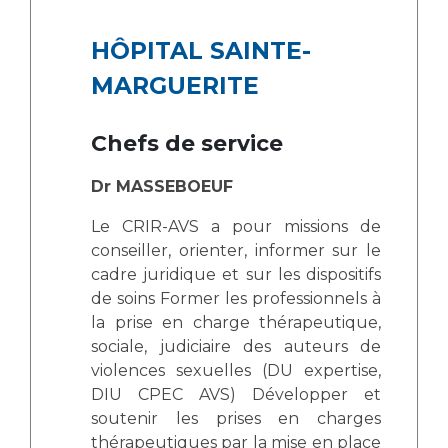
Les structures de recherche
Salon des familles
Transports sanitaires
HÔPITAL SAINTE-
Vos droits, vos devoirs
Écoles et Instituts de Formation
MARGUERITE
Handicap
Chefs de service
Plateforme des internes
Dr MASSEBOEUF
Handi 13
Pôle Médecine Physique et Réadaptation
Le CRIR-AVS a pour missions de
Professionnels de santé
Accueil sourds et malentendants
conseiller, orienter, informer sur le
cadre juridique et sur les dispositifs
Charte Romain Jacob
Adresser un patient
de soins Former les professionnels à
Mouvement Parcours Handicap 13
Réseaux de soins
la prise en charge thérapeutique,
Adresser un examen au Laboratoire de Biologie
sociale, judiciaire des auteurs de
Médicale
violences sexuelles (DU expertise,
Activité physique
Radiologie / Imagerie
DIU CPEC AVS) Développer et
soutenir les prises en charges
Cancérologie
thérapeutiques par la mise en place