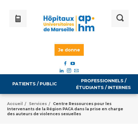
Je donne
PROFESSIONNELS /
PATIENTS / PUBLIC
ÉTUDIANTS / INTERNES
Accueil
Services
Centre Ressources pour les
/
/
Intervenants de la Région PACA dans la prise en charge
Informations pratiques
Égalité professionnelle
des auteurs de violences sexuelles
Accès à votre dossier médical
Emploi / formation
Tarifs