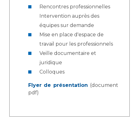
Liste des marchés conclus
Rencontres professionnelles
Documents utiles
Intervention auprès des
Qualité
équipes sur demande
Mise en place d'espace de
Nos indicateurs qualité et de sécurité des soins
travail pour les professionnels
Veille documentaire et
Protection des données
juridique
Colloques
Sécurité
Flyer de présentation
(document
pdf)
Les recherches en santé à l’AP-HM
Lieu de santé sans tabac