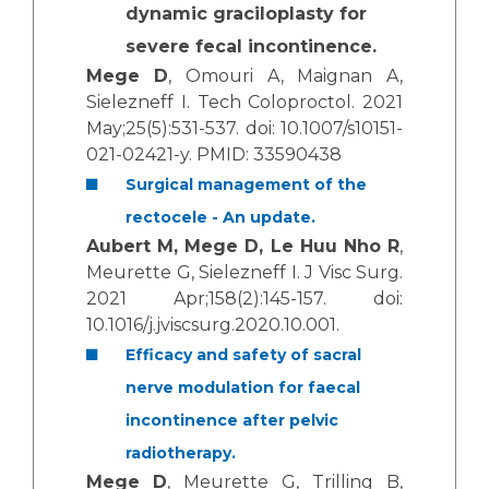
dynamic graciloplasty for
severe fecal incontinence
.
Mege D
, Omouri A, Maignan A,
Sielezneff I. Tech Coloproctol. 2021
May;25(5):531-537. doi: 10.1007/s10151-
021-02421-y. PMID: 33590438
Surgical management of the
rectocele - An update.
Aubert M, Mege D, Le Huu Nho R
,
Meurette G, Sielezneff I. J Visc Surg.
2021 Apr;158(2):145-157. doi:
10.1016/j.jviscsurg.2020.10.001.
Efficacy and safety of sacral
nerve modulation for faecal
incontinence after pelvic
radiotherapy.
Mege D
, Meurette G, Trilling B,