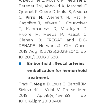
V, Decullier E, Pocard M, Meunier B,
Bereder JM, Abboud K, Marchal F,
Quenet F, Goere D, Msika S, Arvieux
C,
Pirro N
, Wernert R, Rat P,
Gagnière J, Lefevre JH, Courvoisier
T, Kianmanesh R, Vaudoyer D,
Rivoire M, Meeus P, Passot G,
Glehen O; FREGAT and BIG-
RENAPE Networks.J Clin Oncol.
2019 Aug 10;37(23):2028-2040. doi:
10.1200/JCO.18.01688.
Emborrhoid : Rectal arteries
embolization for hemorrhoid
treatment.
Tradi F,
Mege D
, Louis G, Bartoli JM,
Sielezneff I, Vidal V. Presse Med.
2019 Apr;48(4):454-459. doi:
10.1016/j.lpm.2019.04.011.