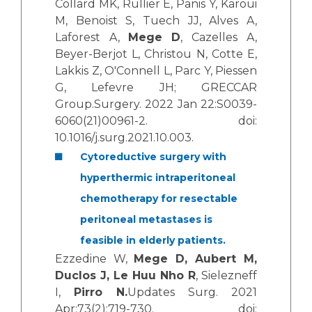
Collard MK, Rullier E, Panis Y, Karoui
M, Benoist S, Tuech JJ, Alves A,
Laforest A,
Mege D
, Cazelles A,
Beyer-Berjot L, Christou N, Cotte E,
Lakkis Z, O'Connell L, Parc Y, Piessen
G, Lefevre JH; GRECCAR
Group.Surgery. 2022 Jan 22:S0039-
6060(21)00961-2. doi:
10.1016/j.surg.2021.10.003.
Cytoreductive surgery with
hyperthermic intraperitoneal
chemotherapy for resectable
peritoneal metastases is
feasible in elderly patients.
Ezzedine W,
Mege D, Aubert M,
Duclos J, Le Huu Nho R
, Sielezneff
I,
Pirro N.
Updates Surg. 2021
Apr;73(2):719-730. doi: