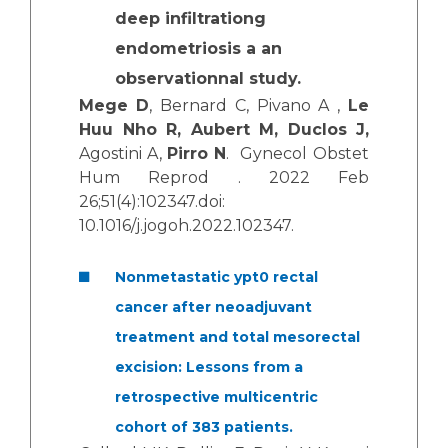
deep infiltrationg
endometriosis a an
observationnal study.
Mege D
, Bernard C, Pivano A ,
Le
Huu Nho R, Aubert M, Duclos J,
Agostini A,
Pirro N
. Gynecol Obstet
Hum Reprod . 2022 Feb
26;51(4):102347.doi:
10.1016/j.jogoh.2022.102347.
Nonmetastatic ypt0 rectal
cancer after neoadjuvant
treatment and total mesorectal
excision: Lessons from a
retrospective multicentric
cohort of 383 patients.