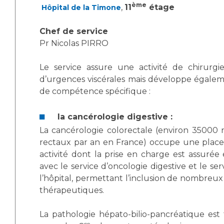
Les pôles d'activité médicale
Cancer
ème
,
11
étage
Hôpital de la Timone
Anatomie et Cytologie Pathologiques
Adresser un examen au Laboratoire d'Infectiologie
Chef de service
Médecine nucléaire
Centres de référence Maladies Rares
Pr Nicolas PIRRO
Plateforme d'Expertise Maladies Rares
Le service assure une activité de chirurgi
d’urgences viscérales mais développe égale
Maladies rares
de compétence spécifique :
Presse / Multimédia
la cancérologie digestive :
Maternité Hôpital Nord
Communiqués de presse
La cancérologie colorectale (environ 35000
Dossiers de presse
rectaux par an en France) occupe une place
Médiathèque
activité dont la prise en charge est assurée 
avec le service d’oncologie digestive et le se
Vos représentants
l’hôpital, permettant l’inclusion de nombreux 
Fournisseurs
thérapeutiques.
La Commission Des Usagers (CDU)
Les Comités Locaux des Usagers
Rôles et missions
La pathologie hépato-bilio-pancréatique est 
Le projet des usagers
ce