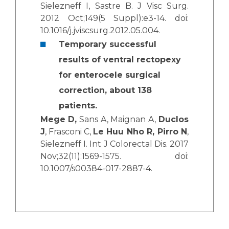
Sielezneff I, Sastre B. J Visc Surg.
2012 Oct;149(5 Suppl):e3-14. doi:
10.1016/j.jviscsurg.2012.05.004.
Temporary successful
results of ventral rectopexy
for enterocele surgical
correction, about 138
patients.
Mege D,
Sans A, Maignan A,
Duclos
J
, Frasconi C,
Le Huu Nho R, Pirro N
,
Sielezneff I. Int J Colorectal Dis. 2017
Nov;32(11):1569-1575. doi:
10.1007/s00384-017-2887-4.