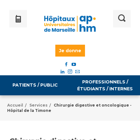
Je donne
PROFESSIONNELS /
PATIENTS / PUBLIC
ÉTUDIANTS / INTERNES
Accueil
Services
Chirurgie digestive et oncologique -
/
/
Hôpital de la Timone
Informations pratiques
Égalité professionnelle
Accès à votre dossier médical
Emploi / formation
Tarifs