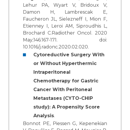
Lehur PA, Wyart V, Bridoux V,
Damon H, Lambrescak E,
Faucheron JL, Sielezneff I, Mion F,
Etienney I, Leroi AM, Siproudhis L,
Brochard C.Radiother Oncol. 2020
May;146:167-171. doi:
10.1016/j.radonc.2020.02.020.
Cytoreductive Surgery With
or Without Hyperthermic
Intraperitoneal
Chemotherapy for Gastric
Cancer With Peritoneal
Metastases (CYTO-CHIP
study): A Propensity Score
Analysis
.
Bonnot PE, Piessen G, Kepenekian