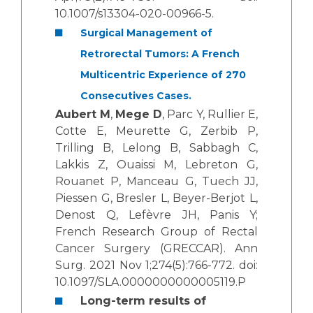
10.1007/s13304-020-00966-5.
Surgical Management of
Retrorectal Tumors: A French
Multicentric Experience of 270
Consecutives Cases.
Aubert M
,
Mege D
, Parc Y, Rullier E,
Cotte E, Meurette G, Zerbib P,
Trilling B, Lelong B, Sabbagh C,
Lakkis Z, Ouaissi M, Lebreton G,
Rouanet P, Manceau G, Tuech JJ,
Piessen G, Bresler L, Beyer-Berjot L,
Denost Q, Lefèvre JH, Panis Y;
French Research Group of Rectal
Cancer Surgery (GRECCAR). Ann
Surg. 2021 Nov 1;274(5):766-772. doi:
10.1097/SLA.0000000000005119.P
Long-term results of