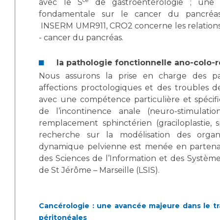
avec le S
de gastroentérologie ; une a
Liste des marchés conclus
fondamentale sur le cancer du pancréas
Documents utiles
INSERM UMR911, CRO2 concerne les relations
Qualité
- cancer du pancréas.
Nos indicateurs qualité et de sécurité des soins
la pathologie fonctionnelle ano-colo-r
Nous assurons la prise en charge des pa
affections proctologiques et des troubles de
Protection des données
avec une compétence particulière et spécif
de l’incontinence anale (neuro-stimulatio
remplacement sphinctérien (graciloplastie, sp
recherche sur la modélisation des orga
Sécurité
dynamique pelvienne est menée en partenari
des Sciences de l’Information et des Système
de St Jérôme – Marseille (LSIS).
Les recherches en santé à l’AP-HM
Cancérologie : une avancée majeure dans le t
Lieu de santé sans tabac
péritonéales