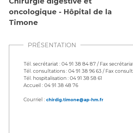
Chirurgie digestive et
Vous accompagnez, vous rendez visite à un patient
oncologique - Hôpital de la
Emplois paramédicaux
Vous allez être hospitalisé(e)
Timone
Emplois administratifs
Vous avez un examen d'imagerie ou de radiologie
Emplois médicaux
à réaliser
Espace Formation
Vous avez une analyse à réaliser
PRÉSENTATION
Étudiants hospitaliers
Vous venez en consultation
Emplois techniques et médico-techniques
myaphm, votre espace santé en ligne
Emplois divers
Tél. secrétariat : 04 91 38 84 87 / Fax secrétaria
Infos COVID-19
Tél. consultations : 04 91 38 96 63 / Fax consult
Emplois socio-éducatifs
Tél. hospitalisation : 04 91 38 58 61
Statuts
Accueil : 04 91 38 48 76
Vivre ensemble à l'hôpital
Stages paramédicaux
Courriel :
chirdig.timone@ap-hm.fr
Culture à l'hôpital
Laïcité et cultes
Chercheurs
Les associations
La recherche clinique à l'AP-HM
Livret d'accueil