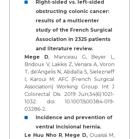
Right-sided vs. left-sided
obstructing colonic cancer:
results of a multicenter
study of the French Surgical
Association in 2325 patients
and literature review.
Mege D
, Manceau G, Beyer L,
Bridoux V, Lakkis Z, Venara A, Voron
T, de'Angelis N, Abdalla S, Sielezneff
I, Karoui M; AFC (French Surgical
Association) Working Group. Int J
Colorectal Dis. 2019 Jun;34(6):1021-
1032. doi: 10.1007/s00384-019-
03286-2.
Incidence and prevention of
ventral incisional hernia.
Le Huu Nho R
,
Mege D,
Ouaïssi M,