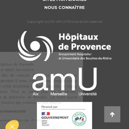
NOUS CONNAÎTRE
Copyright (c) AP-HM 2015 tous droits reservés
L’Assistance publique Hôpitaux de Marseille
utilise des cookies dont le dépôt est soumis
à votre consentement afin de mesurer
l’audience du site. Nous conservons votre choix pendant 6 mois. Vous
pouvez changer d’avis à tout moment via notre icône disponible en
bas à gauche de toutes les pages du site internet. Pour en savoir plus
sur la gestion, consulter notre Politique de protection de données. Ce
texte pourra être amené à évoluer en fonction des cookies du site
internet.
Lire la politique de confidentialité
Consentements certifiés par