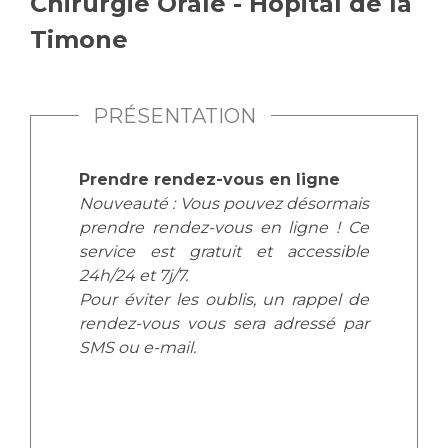
Chirurgie Orale - Hôpital de la
Vous accompagnez, vous rendez visite à un patient
Timone
Emplois paramédicaux
Vous allez être hospitalisé(e)
Emplois administratifs
Vous avez un examen d'imagerie ou de radiologie
Emplois médicaux
à réaliser
PRÉSENTATION
Espace Formation
Vous avez une analyse à réaliser
Étudiants hospitaliers
Vous venez en consultation
Prendre rendez-vous en ligne
Emplois techniques et médico-techniques
myaphm, votre espace santé en ligne
Nouveauté : Vous pouvez désormais
Emplois divers
Infos COVID-19
prendre rendez-vous en ligne ! Ce
Emplois socio-éducatifs
service est gratuit et accessible
Statuts
24h/24 et 7j/7.
Vivre ensemble à l'hôpital
Stages paramédicaux
Pour éviter les oublis, un rappel de
rendez-vous vous sera adressé par
Culture à l'hôpital
SMS ou e-mail.
Laïcité et cultes
Chercheurs
Les associations
La recherche clinique à l'AP-HM
Livret d'accueil