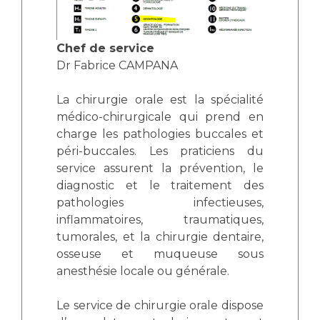
Liste des marchés conclus
Documents utiles
Chef de service
Qualité
Dr Fabrice CAMPANA
Nos indicateurs qualité et de sécurité des soins
La chirurgie orale est la spécialité
médico-chirurgicale qui prend en
charge les pathologies buccales et
Protection des données
péri-buccales. Les praticiens du
service assurent la prévention, le
diagnostic et le traitement des
Sécurité
pathologies infectieuses,
inflammatoires, traumatiques,
tumorales, et la chirurgie dentaire,
Les recherches en santé à l’AP-HM
osseuse et muqueuse sous
anesthésie locale ou générale.
Lieu de santé sans tabac
Le service de chirurgie orale dispose