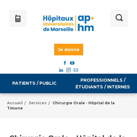
Je donne
PROFESSIONNELS /
PATIENTS / PUBLIC
ÉTUDIANTS / INTERNES
Accueil
Services
Chirurgie Orale - Hôpital de la
/
/
Timone
Informations pratiques
Égalité professionnelle
Accès à votre dossier médical
Emploi / formation
Tarifs