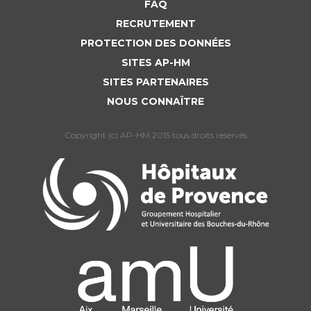
FAQ
RECRUTEMENT
PROTECTION DES DONNÉES
SITES AP-HM
SITES PARTENAIRES
NOUS CONNAÎTRE
Copyright (c) AP-HM 2015 tous droits reservés
ance publique Hôpitaux de Marseille
des cookies dont le dépôt est soumis
 consentement afin de mesurer l’audience du site. Nous
ns votre choix pendant 6 mois. Vous pouvez changer d’avis
oment via notre icône disponible en bas à gauche de toutes
s du site internet. Pour en savoir plus sur la gestion,