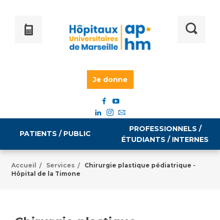
Je donne
PROFESSIONNELS /
PATIENTS / PUBLIC
ÉTUDIANTS / INTERNES
Accueil
Services
Chirurgie plastique pédiatrique -
/
/
Hôpital de la Timone
Informations pratiques
Égalité professionnelle
Accès à votre dossier médical
Emploi / formation
Tarifs