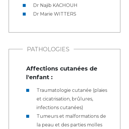
Liste des marchés conclus
Dr Najib KACHOUH
Documents utiles
Dr Marie WITTERS
Qualité
Nos indicateurs qualité et de sécurité des soins
PATHOLOGIES
Protection des données
Affections cutanées de
l'enfant :
Sécurité
Traumatologie cutanée (plaies
et cicatrisation, brûlures,
Les recherches en santé à l’AP-HM
infections cutanées)
Tumeurs et malformations de
Lieu de santé sans tabac
la peau et des parties molles