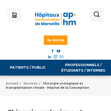
Je donne
PROFESSIONNELS /
PATIENTS / PUBLIC
ÉTUDIANTS / INTERNES
Accueil
Services
Chirurgie urologique et
/
/
transplantation rénale - Hôpital de la Conception
Informations pratiques
Égalité professionnelle
Accès à votre dossier médical
Emploi / formation
Tarifs