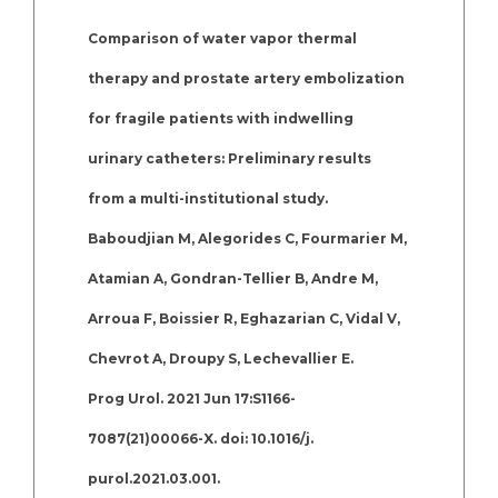
Comparison of water vapor thermal
therapy and prostate artery embolization
for fragile patients with indwelling
urinary catheters: Preliminary results
from a multi-institutional study.
Baboudjian M, Alegorides C, Fourmarier M,
Atamian A, Gondran-Tellier B, Andre M,
Arroua F, Boissier R, Eghazarian C, Vidal V,
Chevrot A, Droupy S, Lechevallier E.
Prog Urol. 2021 Jun 17:S1166-
7087(21)00066-X. doi: 10.1016/j.
purol.2021.03.001.