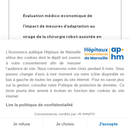
Évaluation médico-economique de
l’impact de mesures d’adaptation au
virage de la chirurgie robot-assistée en
urologie
L’Assistance publique Hôpitaux de Marseille
utilise des cookies dont le dépôt est soumis
Durand M, Bentellis I, Shaikh A, Barthe F,
à votre consentement afin de mesurer
Imbert de la Phalecque L, Tibi B, Ahallal Y,
l’audience du site. Nous conservons votre choix pendant 6 mois. Vous
pouvez changer d’avis à tout moment via notre icône disponible en
Elleboode B, Guepratte C, Acloque
bas à gauche de toutes les pages du site internet. Pour en savoir plus
sur la gestion, consulter notre Politique de protection de données. Ce
D, Lechevallier E, Chevallier D.
texte pourra être amené à évoluer en fonction des cookies du site
internet.
Prog Urol. 2021 Jun 18:S1166-
Lire la politique de confidentialité
7087(21)00065-8. doi:
Consentements certifiés par
10.1016/j.purol.2020.12.019
Je refuse
Je choisis
J'accepte