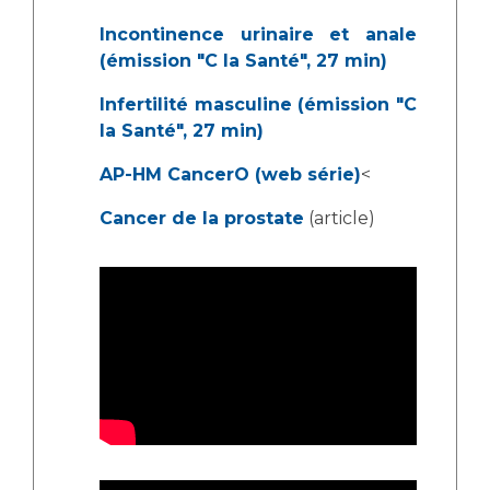
Incontinence urinaire et anale
(émission "C la Santé", 27 min)
Infertilité masculine (émission "C
la Santé", 27 min)
AP-HM CancerO (web série)
<
Cancer de la prostate
(article)