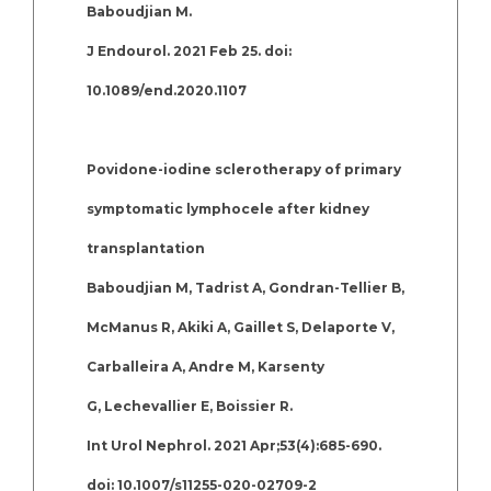
Baboudjian M.
J Endourol. 2021 Feb 25. doi:
10.1089/end.2020.1107
Povidone-iodine sclerotherapy of primary
symptomatic lymphocele after kidney
transplantation
Baboudjian M, Tadrist A, Gondran-Tellier B,
McManus R, Akiki A, Gaillet S, Delaporte V,
Carballeira A, Andre M, Karsenty
G, Lechevallier E, Boissier R.
Int Urol Nephrol. 2021 Apr;53(4):685-690.
doi: 10.1007/s11255-020-02709-2