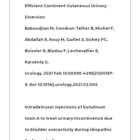
Efficient Continent Cutaneous Urinary
Diversion
Baboudjian M, Gondran-Tellier B, Michel F,
Abdallah R, Rouy M, Gaillet S, Sichez PC,
Boissier R, Bladou F, Lechevallier E,
Karsenty G.
Urology. 2021 Feb 10:S0090-4295(21)00167-
9. doi: 10.1016/j.urology.2021.02.004
Intradetrusor injections of botulinum
toxin A to treat urinary incontinence due
to bladder overactivity during idiopathic