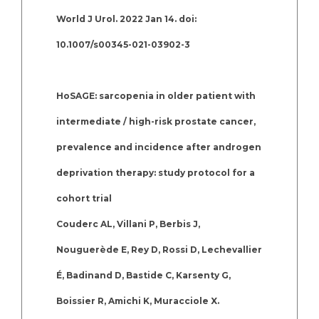
World J Urol. 2022 Jan 14. doi:
10.1007/s00345-021-03902-3
HoSAGE: sarcopenia in older patient with
intermediate / high-risk prostate cancer,
prevalence and incidence after androgen
deprivation therapy: study protocol for a
cohort trial
Couderc AL, Villani P, Berbis J,
Nouguerède E, Rey D, Rossi D, Lechevallier
É, Badinand D, Bastide C, Karsenty G,
Boissier R, Amichi K, Muracciole X.