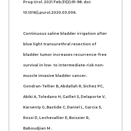
Prog Urol. 2021 Feb;31(2):91-98. doi:
10.1016/j.purol.2020.03.006.
Continuous saline bladder irrigation after
blue light transurethral resection of
bladder tumor increases recurrence-free
survival in low- to intermediate-risk non-
muscle invasive bladder cancer.
Gondran-Tellier B, Abdallah R, Sichez PC,
Akiki A, Toledano H, Gaillet S, Delaporte V,
Karsenty G, Bastide C, Daniel L, Garcia S,
Rossi D, Lechevallier E, Boissier R,
Baboudjian M .