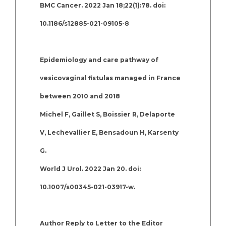
BMC Cancer. 2022 Jan 18;22(1):78. doi:
10.1186/s12885-021-09105-8
Epidemiology and care pathway of
vesicovaginal fistulas managed in France
between 2010 and 2018
Michel F, Gaillet S, Boissier R, Delaporte
V, Lechevallier E, Bensadoun H, Karsenty
G.
World J Urol. 2022 Jan 20. doi:
10.1007/s00345-021-03917-w.
Author Reply to Letter to the Editor