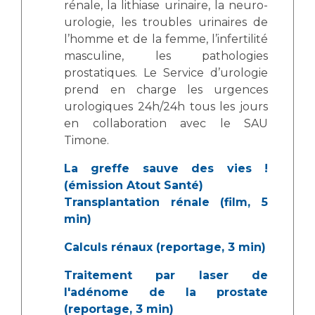
Liste des marchés conclus
rénale, la lithiase urinaire, la neuro-
urologie, les troubles urinaires de
Documents utiles
l’homme et de la femme, l’infertilité
Qualité
masculine, les pathologies
prostatiques. Le Service d’urologie
Nos indicateurs qualité et de sécurité des soins
prend en charge les urgences
urologiques 24h/24h tous les jours
en collaboration avec le SAU
Protection des données
Timone.
La greffe sauve des vies !
(émission Atout Santé)
Sécurité
Transplantation rénale (film, 5
min)
Les recherches en santé à l’AP-HM
Calculs rénaux (reportage, 3 min)
Traitement par laser de
l'adénome de la prostate
Lieu de santé sans tabac
(reportage, 3 min)