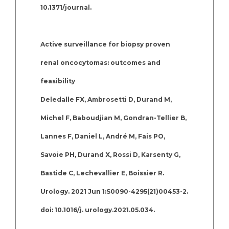
10.1371/journal.
Active surveillance for biopsy proven
renal oncocytomas: outcomes and
feasibility
Deledalle FX, Ambrosetti D, Durand M,
Michel F, Baboudjian M, Gondran-Tellier B,
Lannes F, Daniel L, André M, Fais PO,
Savoie PH, Durand X, Rossi D, Karsenty G,
Bastide C, Lechevallier E, Boissier R.
Urology. 2021 Jun 1:S0090-4295(21)00453-2.
doi: 10.1016/j. urology.2021.05.034.