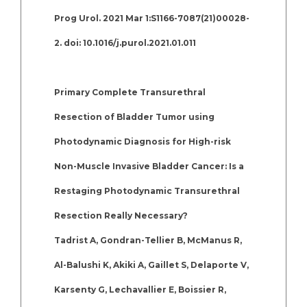
Prog Urol. 2021 Mar 1:S1166-7087(21)00028-
2. doi: 10.1016/j.purol.2021.01.011
Primary Complete Transurethral
Resection of Bladder Tumor using
Photodynamic Diagnosis for High-risk
Non-Muscle Invasive Bladder Cancer: Is a
Restaging Photodynamic Transurethral
Resection Really Necessary?
Tadrist A, Gondran-Tellier B, McManus R,
Al-Balushi K, Akiki A, Gaillet S, Delaporte V,
Karsenty G, Lechavallier E, Boissier R,