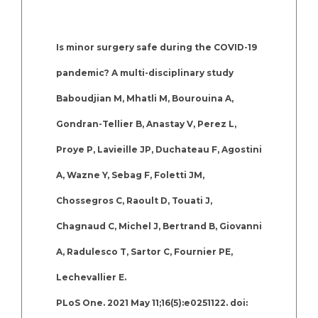
Is minor surgery safe during the COVID-19
pandemic? A multi-disciplinary study
Baboudjian M, Mhatli M, Bourouina A,
Gondran-Tellier B, Anastay V, Perez L,
Proye P, Lavieille JP, Duchateau F, Agostini
A, Wazne Y, Sebag F, Foletti JM,
Chossegros C, Raoult D, Touati J,
Chagnaud C, Michel J, Bertrand B, Giovanni
A, Radulesco T, Sartor C, Fournier PE,
Lechevallier E.
PLoS One. 2021 May 11;16(5):e0251122. doi: