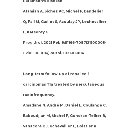
Parkinson's disease.
Atamian A, Sichez PC, Michel F, Bandelier
Q, Fall M, Gaillet S, Azoulay JP, Lechevallier
E, Karsenty G.
Prog Urol. 2021 Feb 9:S1166-7087(21)00005-
1. doi: 10.1016/j.purol.2021.01.004
Long-term follow-up of renal cell
carcinomas T1a treated by percutaneous
radiofrequency.
Amadane N, André M, Daniel L, Coulange C,
Baboudjian M, Michel F, Gondran-Tellier B,
Vanacore D, Lechevallier E, Boissier R.