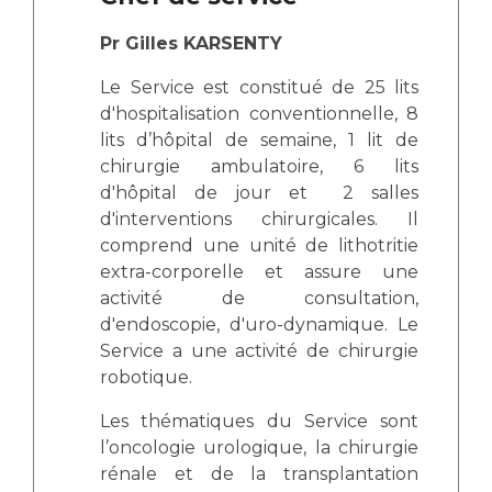
Les pôles d'activité médicale
Cancer
Anatomie et Cytologie Pathologiques
Pr Gilles KARSENTY
Adresser un examen au Laboratoire d'Infectiologie
Le Service est constitué de 25 lits
Médecine nucléaire
Centres de référence Maladies Rares
d'hospitalisation conventionnelle, 8
Plateforme d'Expertise Maladies Rares
lits d’hôpital de semaine, 1 lit de
chirurgie ambulatoire, 6 lits
Maladies rares
d'hôpital de jour et 2 salles
Presse / Multimédia
d'interventions chirurgicales. Il
comprend une unité de lithotritie
Maternité Hôpital Nord
Communiqués de presse
extra-corporelle et assure une
Dossiers de presse
activité de consultation,
d'endoscopie, d'uro-dynamique. Le
Médiathèque
Service a une activité de chirurgie
Vos représentants
robotique.
Fournisseurs
Les thématiques du Service sont
La Commission Des Usagers (CDU)
l’oncologie urologique, la chirurgie
Les Comités Locaux des Usagers
Rôles et missions
rénale et de la transplantation
Le projet des usagers