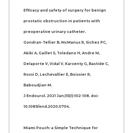
Efficacy and safety of surgery for benign
prostatic obstruction in patients with
preoperative urinary catheter.
Gondran-Tellier B, McManus R, Sichez PC,
Akiki A, Gaillet S, Toledano H, Andre M,
Delaporte V, Vidal V, Karsenty G, Bastide C,
Rossi D, Lechevallier E, Boissier R,
Baboudjian M.
J Endourol. 2021 Jan;35(1):102-108. doi:
10.1089/end.2020.0704.
Miami Pouch: a Simple Technique for