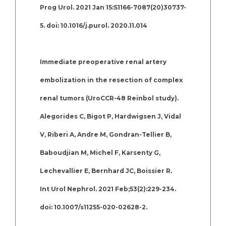
Prog Urol. 2021 Jan 15:S1166-7087(20)30737-
5. doi: 10.1016/j.purol. 2020.11.014
Immediate preoperative renal artery
embolization in the resection of complex
renal tumors (UroCCR-48 Reinbol study).
Alegorides C, Bigot P, Hardwigsen J, Vidal
V, Riberi A, Andre M, Gondran-Tellier B,
Baboudjian M, Michel F, Karsenty G,
Lechevallier E, Bernhard JC, Boissier R.
Int Urol Nephrol. 2021 Feb;53(2):229-234.
doi: 10.1007/s11255-020-02628-2.