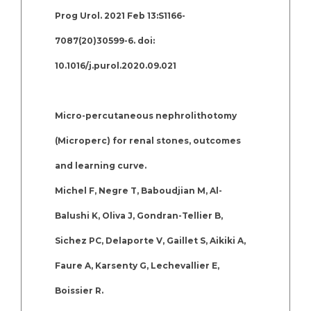
Prog Urol. 2021 Feb 13:S1166-
7087(20)30599-6. doi:
10.1016/j.purol.2020.09.021
Micro-percutaneous nephrolithotomy
(Microperc) for renal stones, outcomes
and learning curve.
Michel F, Negre T, Baboudjian M, Al-
Balushi K, Oliva J, Gondran-Tellier B,
Sichez PC, Delaporte V, Gaillet S, Aikiki A,
Faure A, Karsenty G, Lechevallier E,
Boissier R.