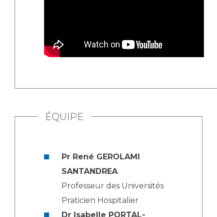
Liste des marchés conclus
Documents utiles
Qualité
Nos indicateurs qualité et de sécurité des soins
Protection des données
ÉQUIPE
Sécurité
Pr René GEROLAMI
Les recherches en santé à l’AP-HM
SANTANDREA
Professeur des Universités
Praticien Hospitalier
Lieu de santé sans tabac
Dr Isabelle PORTAL-