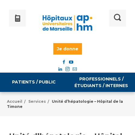
Je donne
PROFESSIONNELS /
PATIENTS / PUBLIC
ÉTUDIANTS / INTERNES
Accueil
Services
Unité d’hépatologie – Hôpital de la
/
/
Timone
Informations pratiques
Égalité professionnelle
Accès à votre dossier médical
Emploi / formation
Tarifs