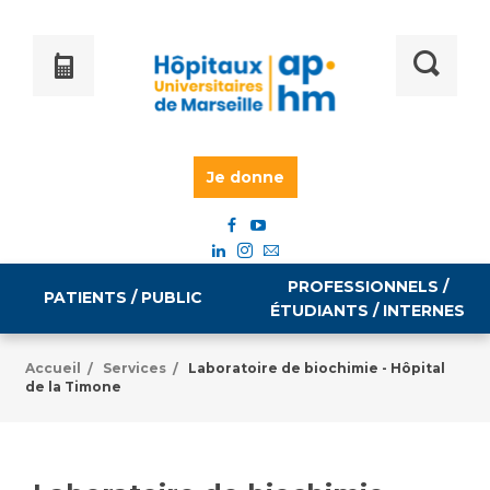
Je donne
PROFESSIONNELS /
PATIENTS / PUBLIC
ÉTUDIANTS / INTERNES
Accueil
Services
Laboratoire de biochimie - Hôpital
/
/
de la Timone
Informations pratiques
Égalité professionnelle
Accès à votre dossier médical
Emploi / formation
Tarifs