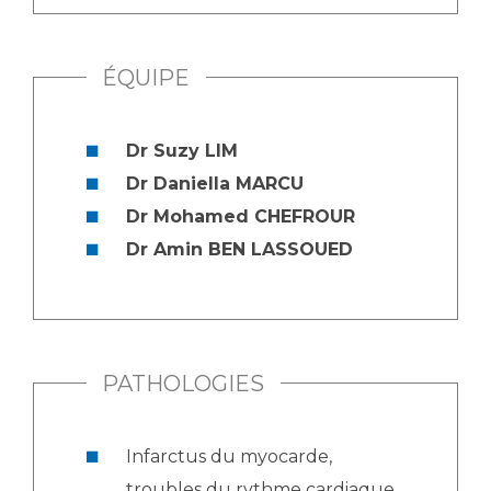
Liste des marchés conclus
Documents utiles
ÉQUIPE
Qualité
Nos indicateurs qualité et de sécurité des soins
Dr Suzy LIM
Dr Daniella MARCU
Dr Mohamed CHEFROUR
Protection des données
Dr Amin BEN LASSOUED
Sécurité
PATHOLOGIES
Les recherches en santé à l’AP-HM
Infarctus du myocarde,
Lieu de santé sans tabac
troubles du rythme cardiaque,