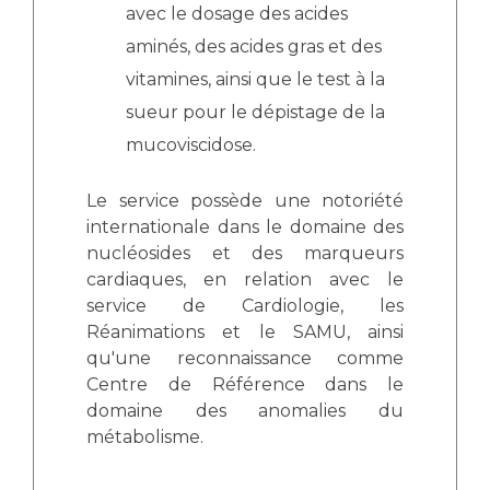
Les pôles d'activité médicale
Cancer
avec le dosage des acides
Anatomie et Cytologie Pathologiques
aminés, des acides gras et des
Adresser un examen au Laboratoire d'Infectiologie
vitamines, ainsi que le test à la
Médecine nucléaire
Centres de référence Maladies Rares
sueur pour le dépistage de la
Plateforme d'Expertise Maladies Rares
mucoviscidose.
Maladies rares
Le service possède une notoriété
Presse / Multimédia
internationale dans le domaine des
nucléosides et des marqueurs
Maternité Hôpital Nord
Communiqués de presse
cardiaques, en relation avec le
Dossiers de presse
service de Cardiologie, les
Médiathèque
Réanimations et le SAMU, ainsi
qu'une reconnaissance comme
Vos représentants
Centre de Référence dans le
Fournisseurs
domaine des anomalies du
La Commission Des Usagers (CDU)
métabolisme.
Les Comités Locaux des Usagers
Rôles et missions
Le projet des usagers