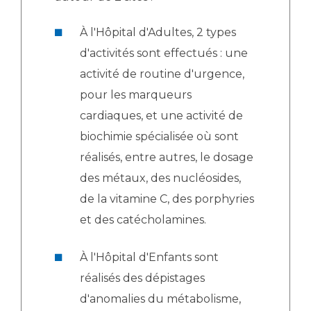
Les structures de recherche
Salon des familles
Transports sanitaires
À l'Hôpital d'Adultes, 2 types
Vos droits, vos devoirs
d'activités sont effectués : une
Écoles et Instituts de Formation
activité de routine d'urgence,
pour les marqueurs
Handicap
Plateforme des internes
cardiaques, et une activité de
Handi 13
biochimie spécialisée où sont
Pôle Médecine Physique et Réadaptation
réalisés, entre autres, le dosage
Professionnels de santé
Accueil sourds et malentendants
des métaux, des nucléosides,
Charte Romain Jacob
de la vitamine C, des porphyries
Adresser un patient
Mouvement Parcours Handicap 13
Réseaux de soins
et des catécholamines.
Adresser un examen au Laboratoire de Biologie
Médicale
À l'Hôpital d'Enfants sont
Activité physique
Radiologie / Imagerie
réalisés des dépistages
Cancérologie
d'anomalies du métabolisme,