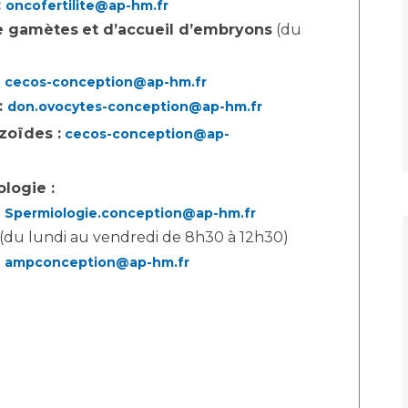
:
oncofertilite@ap-hm.fr
Maladies Rares
e gamètes
et d’accueil d’embryons
(du
Plateforme d'Expertise
Maternité Hôpital Nord
Maladies Rares
:
cecos-conception@ap-hm.fr
:
don.ovocytes-conception@ap-hm.fr
oïdes :
cecos-conception@ap-
ogie :
:
Spermiologie.conception@ap-hm.fr
(du lundi au vendredi de 8h30 à 12h30)
:
ampconception@ap-hm.fr