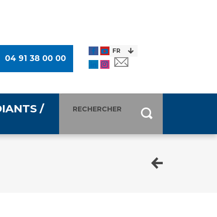
04 91 38 00 00
IANTS /
entants
ultimédia
 Des Usagers (CDU)
de presse
ocaux des Usagers
esse
usagers