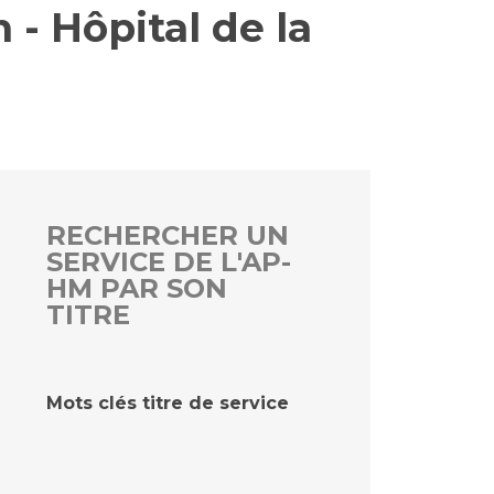
 - Hôpital de la
rs
 qualité et de sécurité des soins
ons
hés conclus
les
 des données
RECHERCHER UN
SERVICE DE L'AP-
HM PAR SON
TITRE
ches en santé à l’AP-HM
Mots clés titre de service
nté sans tabac