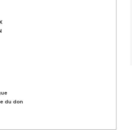
X
N
gue
ce du don