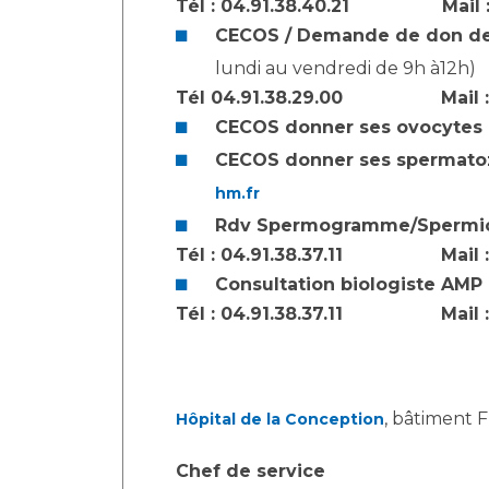
Tél : 04.91.38.40.21 Mail 
Laïcité et cultes
Les structures de recherche
CECOS / Demande de don d
Les associations
Livret d'accueil
lundi au vendredi de 9h à12h)
Tél 04.91.38.29.00 Mail 
Salon des familles
CECOS donner ses ovocytes 
Transports sanitaires
Vos droits, vos devoirs
CECOS donner ses spermatoz
hm.fr
Rdv Spermogramme/Spermiol
Tél : 04.91.38.37.11 Mail 
Consultation biologiste AMP
Tél : 04.91.38.37.11 Mail 
, bâtiment F
Hôpital de la Conception
Chef de service