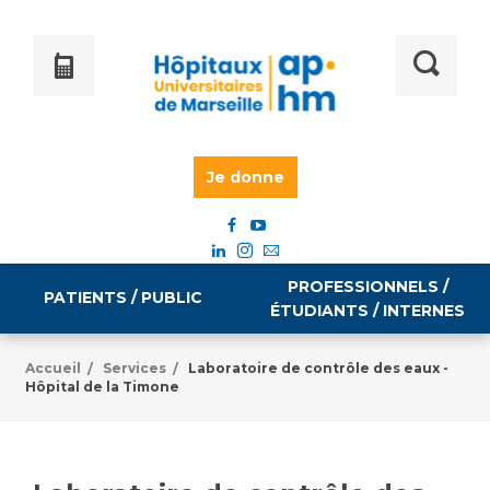
Je donne
PROFESSIONNELS /
PATIENTS / PUBLIC
ÉTUDIANTS / INTERNES
Accueil
Services
Laboratoire de contrôle des eaux -
/
/
Hôpital de la Timone
Informations pratiques
Égalité professionnelle
Accès à votre dossier médical
Emploi / formation
Tarifs