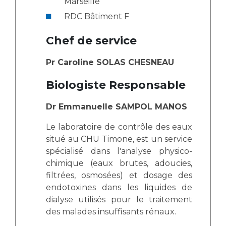
Marseille
Les structures de recherche
Salon des familles
RDC Bâtiment F
Transports sanitaires
Vos droits, vos devoirs
Chef de service
Écoles et Instituts de Formation
Pr Caroline SOLAS CHESNEAU
Handicap
Plateforme des internes
Biologiste Responsable
Handi 13
Dr Emmanuelle SAMPOL MANOS
Pôle Médecine Physique et Réadaptation
Professionnels de santé
Accueil sourds et malentendants
Le laboratoire de contrôle des eaux
situé au CHU Timone, est un service
Charte Romain Jacob
Adresser un patient
spécialisé dans l'analyse physico-
Mouvement Parcours Handicap 13
Réseaux de soins
chimique (eaux brutes, adoucies,
Adresser un examen au Laboratoire de Biologie
filtrées, osmosées) et dosage des
Médicale
endotoxines dans les liquides de
Activité physique
Radiologie / Imagerie
dialyse utilisés pour le traitement
des malades insuffisants rénaux.
Cancérologie