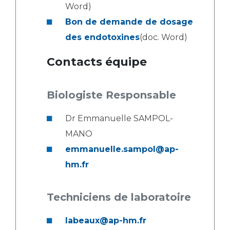
Liste des marchés conclus
Word)
Documents utiles
Bon de demande de dosage
Qualité
des endotoxines
(doc. Word)
Contacts équipe
Nos indicateurs qualité et de sécurité des soins
Biologiste Responsable
Protection des données
Dr Emmanuelle SAMPOL-
MANO
Sécurité
emmanuelle.sampol@ap-
hm.fr
Les recherches en santé à l’AP-HM
Techniciens de laboratoire
Lieu de santé sans tabac
labeaux@ap-hm.fr