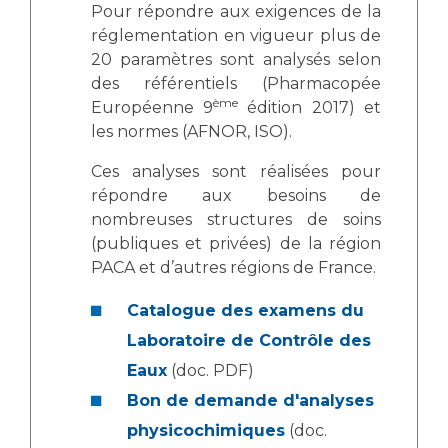
Les pôles d'activité médicale
Cancer
Pour répondre aux exigences de la
Anatomie et Cytologie Pathologiques
réglementation en vigueur plus de
Adresser un examen au Laboratoire d'Infectiologie
20 paramètres sont analysés selon
Médecine nucléaire
des référentiels (Pharmacopée
Centres de référence Maladies Rares
ème
Européenne 9
édition 2017) et
Plateforme d'Expertise Maladies Rares
les normes (AFNOR, ISO).
Maladies rares
Ces analyses sont réalisées pour
Presse / Multimédia
répondre aux besoins de
nombreuses structures de soins
Maternité Hôpital Nord
Communiqués de presse
(publiques et privées) de la région
PACA et d’autres régions de France.
Dossiers de presse
Médiathèque
Catalogue des examens du
Vos représentants
Laboratoire de Contrôle des
Fournisseurs
Eaux
(doc. PDF)
La Commission Des Usagers (CDU)
Bon de demande d'analyses
Les Comités Locaux des Usagers
Rôles et missions
physicochimiques
(doc.
Le projet des usagers