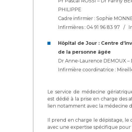
Pr Pascal ROSSI – Dr Fanny 
Laïcité et cultes
Les structures de recherche
PHILIPPE
Les associations
Livret d'accueil
Cadre infirmier : Sophie MONN
Salon des familles
Infirmières : 04 91 96 83 97 / I
Transports sanitaires
Vos droits, vos devoirs
Hôpital de Jour : Centre d’i
de la personne âgée
Dr Anne-Laurence DEMOUX –
Infirmière coordinatrice : Mirei
Le service de médecine gériatrique
est dédié à la prise en charge des 
lien notamment avec la médecine de 
Il prend en charge le dépistage, le 
avec une expertise spécifique pour 