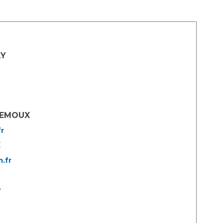
LY
DEMOUX
r
E
.fr
r