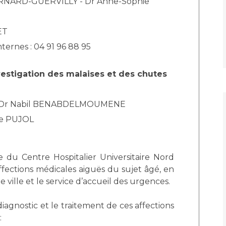
BERNARD-GUERVILLY - Dr Anne-Sophie
Maladies Rares
Plateforme d'Expertise
Maternité Hôpital Nord
Maladies Rares
ET
nternes : 04 91 96 88 95
nvestigation des malaises et des chutes
 Dr Nabil BENABDELMOUMENE
lle PUJOL
 du Centre Hospitalier Universitaire Nord
affections médicales aiguës du sujet âgé, en
ville et le service d’accueil des urgences.
diagnostic et le traitement de ces affections
: