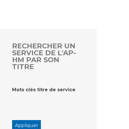
rs
 qualité et de sécurité des soins
ons
hés conclus
RECHERCHER UN
SERVICE DE L'AP-
les
 des données
HM PAR SON
TITRE
Mots clés titre de service
ches en santé à l’AP-HM
nté sans tabac