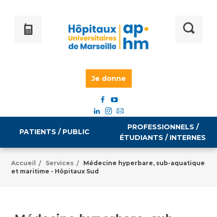
Je donne
PROFESSIONNELS /
PATIENTS / PUBLIC
ÉTUDIANTS / INTERNES
Accueil
Services
Médecine hyperbare, sub-aquatique
/
/
et maritime - Hôpitaux Sud
Informations pratiques
Égalité professionnelle
Accès à votre dossier médical
Emploi / formation
Tarifs