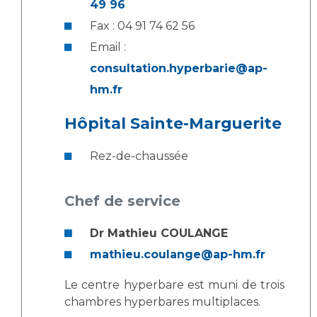
49 96
Les structures de recherche
Salon des familles
Fax : 04 91 74 62 56
Transports sanitaires
Vos droits, vos devoirs
Email :
Écoles et Instituts de Formation
consultation.hyperbarie@ap-
hm.fr
Handicap
Plateforme des internes
Hôpital Sainte-Marguerite
Handi 13
Rez-de-chaussée
Pôle Médecine Physique et Réadaptation
Professionnels de santé
Accueil sourds et malentendants
Charte Romain Jacob
Chef de service
Adresser un patient
Mouvement Parcours Handicap 13
Réseaux de soins
Dr Mathieu COULANGE
Adresser un examen au Laboratoire de Biologie
mathieu.coulange@ap-hm.fr
Médicale
Activité physique
Radiologie / Imagerie
Le centre hyperbare est muni de trois
Cancérologie
chambres hyperbares multiplaces.