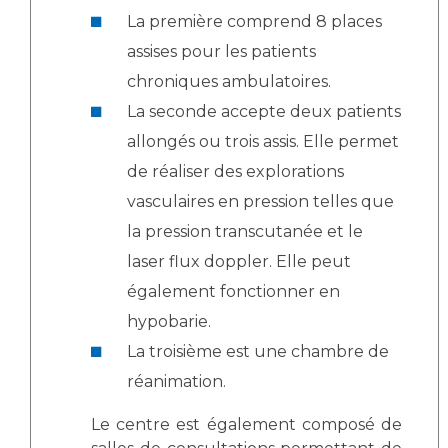
Les pôles d'activité médicale
Cancer
La première comprend 8 places
Anatomie et Cytologie Pathologiques
assises pour les patients
Adresser un examen au Laboratoire d'Infectiologie
chroniques ambulatoires.
Médecine nucléaire
Centres de référence Maladies Rares
La seconde accepte deux patients
Plateforme d'Expertise Maladies Rares
allongés ou trois assis. Elle permet
Maladies rares
de réaliser des explorations
Presse / Multimédia
vasculaires en pression telles que
la pression transcutanée et le
Maternité Hôpital Nord
Communiqués de presse
laser flux doppler. Elle peut
Dossiers de presse
également fonctionner en
Médiathèque
hypobarie.
Vos représentants
La troisième est une chambre de
Fournisseurs
réanimation.
La Commission Des Usagers (CDU)
Les Comités Locaux des Usagers
Rôles et missions
Le centre est également composé de
Le projet des usagers