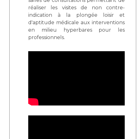
salles de consultations permettant de
Liste des marchés conclus
réaliser les visites de non contre-
Documents utiles
indication à la plongée loisir et
Qualité
d'aptitude médicale aux interventions
en milieu hyperbares pour les
professionnels.
Nos indicateurs qualité et de sécurité des soins
Protection des données
Sécurité
Les recherches en santé à l’AP-HM
Lieu de santé sans tabac