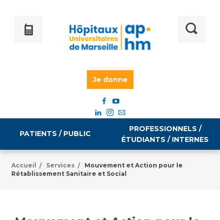
Je donne
PROFESSIONNELS /
PATIENTS / PUBLIC
ÉTUDIANTS / INTERNES
Accueil
Services
Mouvement et Action pour le
/
/
Rétablissement Sanitaire et Social
Informations pratiques
Égalité professionnelle
Accès à votre dossier médical
Emploi / formation
Tarifs