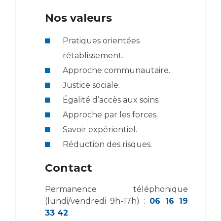
Liste des marchés conclus
Nos valeurs
Documents utiles
Qualité
Pratiques orientées
rétablissement.
Nos indicateurs qualité et de sécurité des soins
Approche communautaire.
Justice sociale.
Protection des données
Égalité d’accès aux soins.
Approche par les forces.
Savoir expérientiel.
Sécurité
Réduction des risques.
Contact
Les recherches en santé à l’AP-HM
Permanence téléphonique
(lundi/vendredi 9h-17h) :
06 16 19
Lieu de santé sans tabac
33 42