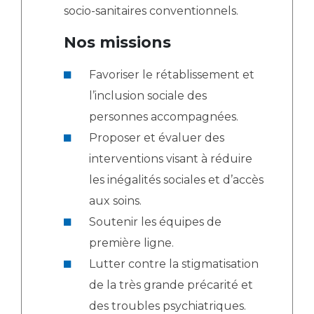
Les pôles d'activité médicale
Cancer
socio-sanitaires conventionnels.
Anatomie et Cytologie Pathologiques
Nos missions
Adresser un examen au Laboratoire d'Infectiologie
Médecine nucléaire
Centres de référence Maladies Rares
Favoriser le rétablissement et
Plateforme d'Expertise Maladies Rares
l’inclusion sociale des
Maladies rares
personnes accompagnées.
Presse / Multimédia
Proposer et évaluer des
interventions visant à réduire
Maternité Hôpital Nord
Communiqués de presse
les inégalités sociales et d’accès
Dossiers de presse
aux soins.
Médiathèque
Soutenir les équipes de
Vos représentants
première ligne.
Fournisseurs
Lutter contre la stigmatisation
La Commission Des Usagers (CDU)
de la très grande précarité et
Les Comités Locaux des Usagers
Rôles et missions
des troubles psychiatriques.
Le projet des usagers