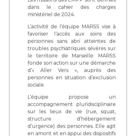
Les structures de recherche
Salon des familles
dans le cahier des charges
Transports sanitaires
ministériel de 2024.
Vos droits, vos devoirs
Écoles et Instituts de Formation
L’activité de l’équipe MARSS vise à
favoriser l’accès aux soins des
personnes sans abri atteintes de
Handicap
Plateforme des internes
troubles psychiatriques sévères sur
le territoire de Marseille. MARSS
Handi 13
fonde son action sur une démarche
Pôle Médecine Physique et Réadaptation
d’« Aller Vers », auprès des
Professionnels de santé
Accueil sourds et malentendants
personnes en situation d’exclusion
Charte Romain Jacob
sociale.
Adresser un patient
Mouvement Parcours Handicap 13
Réseaux de soins
L’équipe propose un
Adresser un examen au Laboratoire de Biologie
accompagnement pluridisciplinaire
Médicale
sur les lieux de vie (rue, squat,
Activité physique
structure d’hébergement
Radiologie / Imagerie
d’urgence) des personnes. Elle agit
Cancérologie
en amont et en appui des dispositifs