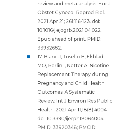
review and meta-analysis. Eur J
Obstet Gynecol Reprod Biol.
2021 Apr 21; 261:116-123. doi:
10.1016/j.ejogrb.2021.04.022.
Epub ahead of print. PMID:
33932682.
17. Blanc J, Tosello B, Ekblad
MO, Berlin I, Netter A. Nicotine
Replacement Therapy during
Pregnancy and Child Health
Outcomes: A Systematic
Review. Int J Environ Res Public
Health. 2021 Apr 11;18(8):4004.
doi: 10.3390/ijerph18084004.
PMID: 33920348; PMCID: