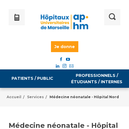
Je donne
PROFESSIONNELS /
PATIENTS / PUBLIC
ÉTUDIANTS / INTERNES
Accueil
Services
Médecine néonatale - Hôpital Nord
/
/
Informations pratiques
Égalité professionnelle
Accès à votre dossier médical
Médecine néonatale - Hôpital
Emploi / formation
Tarifs