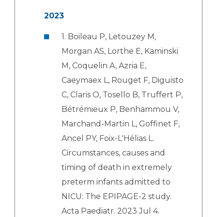
2023
1. Boileau P, Letouzey M,
Morgan AS, Lorthe E, Kaminski
M, Coquelin A, Azria E,
Caeymaex L, Rouget F, Diguisto
C, Claris O, Tosello B, Truffert P,
Bétrémieux P, Benhammou V,
Marchand-Martin L, Goffinet F,
Ancel PY, Foix-L'Hélias L.
Circumstances, causes and
timing of death in extremely
preterm infants admitted to
NICU: The EPIPAGE-2 study.
Acta Paediatr. 2023 Jul 4.