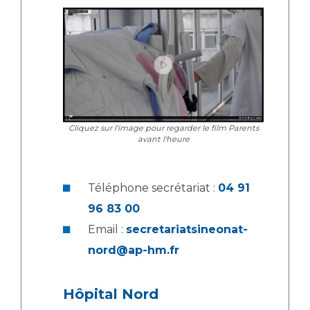
Les structures de recherche
Salon des familles
Transports sanitaires
Vos droits, vos devoirs
Écoles et Instituts de Formation
Handicap
Plateforme des internes
Cliquez sur l'image pour regarder le film Parents
Handi 13
avant l'heure
Pôle Médecine Physique et Réadaptation
Professionnels de santé
Accueil sourds et malentendants
Téléphone secrétariat :
04 91
Charte Romain Jacob
Adresser un patient
96 83 00
Mouvement Parcours Handicap 13
Réseaux de soins
Email :
secretariatsineonat-
Adresser un examen au Laboratoire de Biologie
nord@ap-hm.fr
Médicale
Activité physique
Radiologie / Imagerie
Cancérologie
Hôpital Nord