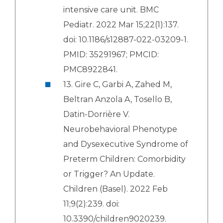
intensive care unit. BMC
Pediatr. 2022 Mar 15;22(1):137.
doi: 10.1186/s12887-022-03209-1.
PMID: 35291967; PMCID:
PMC8922841.
13. Gire C, Garbi A, Zahed M,
Beltran Anzola A, Tosello B,
Datin-Dorrière V.
Neurobehavioral Phenotype
and Dysexecutive Syndrome of
Preterm Children: Comorbidity
or Trigger? An Update.
Children (Basel). 2022 Feb
11;9(2):239. doi:
10.3390/children9020239.