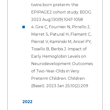
twins born preterm: the
EPIPAGE2 cohort study. BJOG.
2023 Aug;130(9):1047-1058
4. Gire C, Fournier N, Pirrello J,
Marret S, Patural H, Flamant C,
Pierrat V, Kaminski M, Ancel PY,
Tosello B, Berbis J. Impact of
Early Hemoglobin Levels on
Neurodevelopment Outcomes
of Two-Year-Olds in Very
Preterm Children. Children
(Basel). 2023 Jan 25;10(2):209
2022