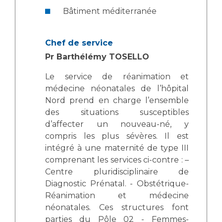
Les pôles d'activité médicale
Cancer
Bâtiment méditerranée
Anatomie et Cytologie Pathologiques
Adresser un examen au Laboratoire d'Infectiologie
Médecine nucléaire
Centres de référence Maladies Rares
Chef de service
Plateforme d'Expertise Maladies Rares
Pr Barthélémy TOSELLO
Le service de réanimation et
Maladies rares
médecine néonatales de l’hôpital
Presse / Multimédia
Nord prend en charge l’ensemble
des situations susceptibles
Maternité Hôpital Nord
Communiqués de presse
d’affecter un nouveau-né, y
Dossiers de presse
compris les plus sévères. Il est
Médiathèque
intégré à une maternité de type III
comprenant les services ci-contre : –
Vos représentants
Centre pluridisciplinaire de
Fournisseurs
Diagnostic Prénatal. - Obstétrique-
La Commission Des Usagers (CDU)
Réanimation et médecine
Les Comités Locaux des Usagers
néonatales. Ces structures font
Rôles et missions
parties du Pôle 02 - Femmes-
Le projet des usagers