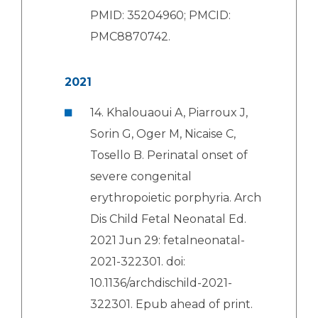
PMID: 35204960; PMCID:
PMC8870742.
2021
14. Khalouaoui A, Piarroux J,
Sorin G, Oger M, Nicaise C,
Tosello B. Perinatal onset of
severe congenital
erythropoietic porphyria. Arch
Dis Child Fetal Neonatal Ed.
2021 Jun 29: fetalneonatal-
2021-322301. doi:
10.1136/archdischild-2021-
322301. Epub ahead of print.