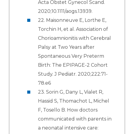
Acta Obstet Gynecol Scand.
2020;10.1111/aogs.13939.
22. Maisonneuve E, Lorthe E,
Torchin H, et al. Association of
Chorioamnionitis with Cerebral
Palsy at Two Years after
Spontaneous Very Preterm
Birth: The EPIPAGE-2 Cohort
Study. J Pediatr. 2020;222:71-
78.e6
23. Sorin G, Dany L, Vialet R,
Hassid S, Thomachot L, Michel
F, Tosello B. How doctors
communicated with parents in
a neonatal intensive care: