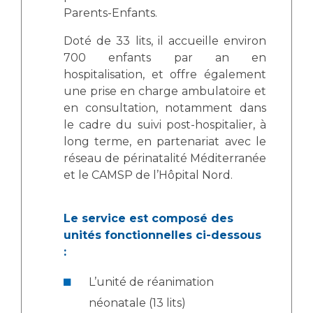
Liste des marchés conclus
Parents-Enfants.
Documents utiles
Doté de 33 lits, il accueille environ
Qualité
700 enfants par an en
hospitalisation, et offre également
Nos indicateurs qualité et de sécurité des soins
une prise en charge ambulatoire et
en consultation, notamment dans
le cadre du suivi post-hospitalier, à
Protection des données
long terme, en partenariat avec le
réseau de périnatalité Méditerranée
et le CAMSP de l’Hôpital Nord.
Sécurité
Le service est composé des
unités fonctionnelles ci-dessous
Les recherches en santé à l’AP-HM
:
L’unité de réanimation
Lieu de santé sans tabac
néonatale (13 lits)