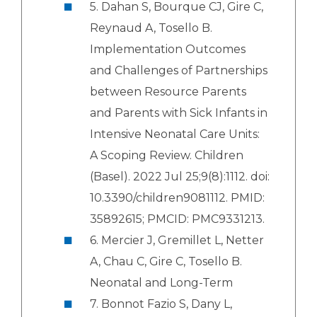
5. Dahan S, Bourque CJ, Gire C,
Reynaud A, Tosello B.
Implementation Outcomes
and Challenges of Partnerships
between Resource Parents
and Parents with Sick Infants in
Intensive Neonatal Care Units:
A Scoping Review. Children
(Basel). 2022 Jul 25;9(8):1112. doi:
10.3390/children9081112. PMID:
35892615; PMCID: PMC9331213.
6. Mercier J, Gremillet L, Netter
A, Chau C, Gire C, Tosello B.
Neonatal and Long-Term
7. Bonnot Fazio S, Dany L,