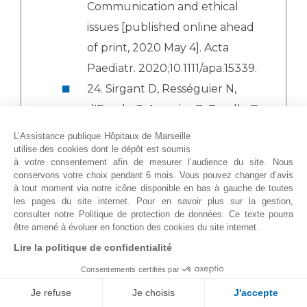
Communication and ethical
issues [published online ahead
of print, 2020 May 4]. Acta
Paediatr. 2020;10.1111/apa.15339.
24. Sirgant D, Rességuier N,
d'Ercole C, Auquier P, Tosello B,
Blanc J. Lower gestational age
L’Assistance publique Hôpitaux de Marseille
utilise des cookies dont le dépôt est soumis
is associated with severe
à votre consentement afin de mesurer l’audience du site. Nous
maternal morbidity of preterm
conservons votre choix pendant 6 mois. Vous pouvez changer d’avis
à tout moment via notre icône disponible en bas à gauche de toutes
cesarean delivery. J Gynecol
les pages du site internet. Pour en savoir plus sur la gestion,
Obstet Hum Reprod. 2020 Apr
consulter notre Politique de protection de données. Ce texte pourra
être amené à évoluer en fonction des cookies du site internet.
23:101764. (IF: 0.87)
Lire la politique de confidentialité
25. Tosello B, Garbi A, Blanc J,
Consentements certifiés par
Lorthe E, Foix-L'Hélias L,
Je refuse
Je choisis
J'accepte
D'Ercole C, Winer N, Subtil D,