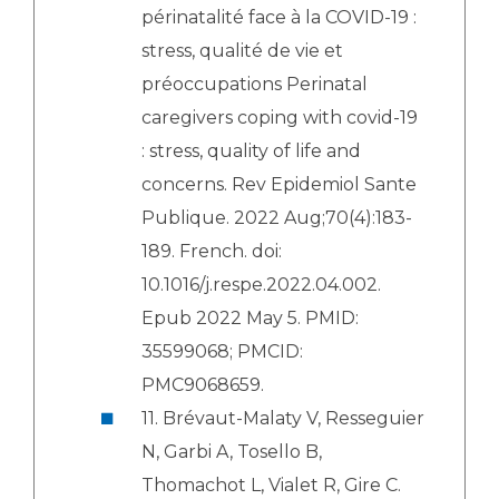
périnatalité face à la COVID-19 :
stress, qualité de vie et
préoccupations Perinatal
caregivers coping with covid-19
: stress, quality of life and
concerns. Rev Epidemiol Sante
Publique. 2022 Aug;70(4):183-
189. French. doi:
10.1016/j.respe.2022.04.002.
Epub 2022 May 5. PMID:
35599068; PMCID:
PMC9068659.
11. Brévaut-Malaty V, Resseguier
N, Garbi A, Tosello B,
Thomachot L, Vialet R, Gire C.