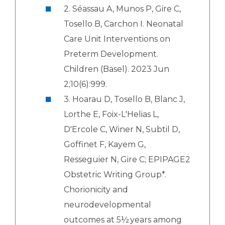
2. Séassau A, Munos P, Gire C,
Tosello B, Carchon I. Neonatal
Care Unit Interventions on
Preterm Development.
Children (Basel). 2023 Jun
2;10(6):999.
3. Hoarau D, Tosello B, Blanc J,
Lorthe E, Foix-L'Helias L,
D'Ercole C, Winer N, Subtil D,
Goffinet F, Kayem G,
Resseguier N, Gire C; EPIPAGE2
Obstetric Writing Group*.
Chorionicity and
neurodevelopmental
outcomes at 5½ years among