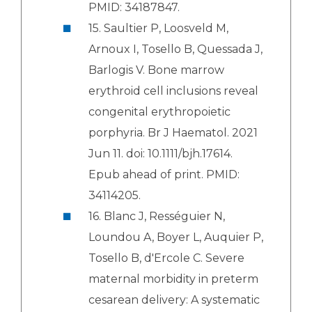
PMID: 34187847.
15. Saultier P, Loosveld M,
Arnoux I, Tosello B, Quessada J,
Barlogis V. Bone marrow
erythroid cell inclusions reveal
congenital erythropoietic
porphyria. Br J Haematol. 2021
Jun 11. doi: 10.1111/bjh.17614.
Epub ahead of print. PMID:
34114205.
16. Blanc J, Rességuier N,
Loundou A, Boyer L, Auquier P,
Tosello B, d'Ercole C. Severe
maternal morbidity in preterm
cesarean delivery: A systematic