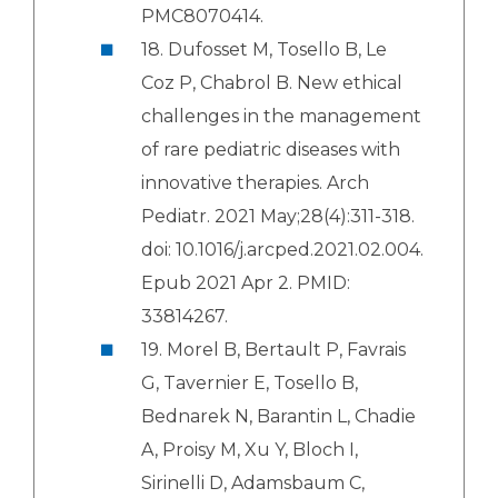
PMC8070414.
18. Dufosset M, Tosello B, Le
Coz P, Chabrol B. New ethical
challenges in the management
of rare pediatric diseases with
innovative therapies. Arch
Pediatr. 2021 May;28(4):311-318.
doi: 10.1016/j.arcped.2021.02.004.
Epub 2021 Apr 2. PMID:
33814267.
19. Morel B, Bertault P, Favrais
G, Tavernier E, Tosello B,
Bednarek N, Barantin L, Chadie
A, Proisy M, Xu Y, Bloch I,
Sirinelli D, Adamsbaum C,