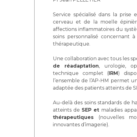
Laïcité et cultes
Les structures de recherche
Les associations
Service spécialisé dans la prise
Livret d'accueil
cerveau et de la moelle épiniè
Salon des familles
affections inflammatoires du syst
Transports sanitaires
soins personnalisé concernant à 
thérapeutique.
Vos droits, vos devoirs
Une collaboration avec tous les spé
de réadaptation
, urologie, o
technique complet (
IRM
) disp
l’ensemble de l’AP-HM permet un 
adaptée des patients atteints de 
Au-delà des soins standards de ha
atteints de
SEP et
maladies app
thérapeutiques
(nouvelles molé
innovantes d’imagerie).