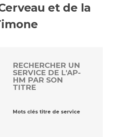
Cerveau et de la
 Timone
rs
 qualité et de sécurité des soins
ons
hés conclus
les
 des données
RECHERCHER UN
SERVICE DE L'AP-
HM PAR SON
TITRE
ches en santé à l’AP-HM
Mots clés titre de service
nté sans tabac