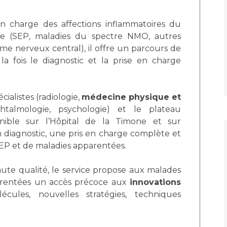
Maladies Rares
Plateforme d'Expertise
 en charge des affections inflammatoires du
Maternité Hôpital Nord
Maladies Rares
re (SEP, maladies du spectre NMO, autres
ème nerveux central), il offre un parcours de
la fois le diagnostic et la prise en charge
cialistes (radiologie,
médecine physique et
phtalmologie, psychologie) et le plateau
onible sur l’Hôpital de la Timone et sur
diagnostic, une pris en charge complète et
SEP et de maladies apparentées.
ute qualité, le service propose aux malades
arentées un accès précoce aux
innovations
cules, nouvelles stratégies, techniques