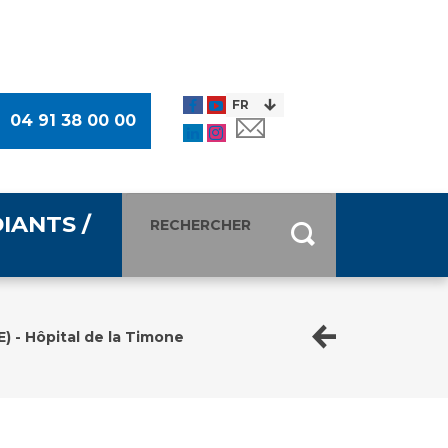
04 91 38 00 00
IANTS /
entants
ultimédia
) - Hôpital de la Timone
 Des Usagers (CDU)
de presse
ocaux des Usagers
esse
usagers