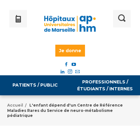
Je donne
PROFESSIONNELS /
PATIENTS / PUBLIC
ÉTUDIANTS / INTERNES
Accueil
L'enfant dépend d'un Centre de Référence
/
Maladies Rares du Service de neuro-métabolisme
Informations pratiques
Égalité professionnelle
pédiatrique
Accès à votre dossier médical
Emploi / formation
Tarifs