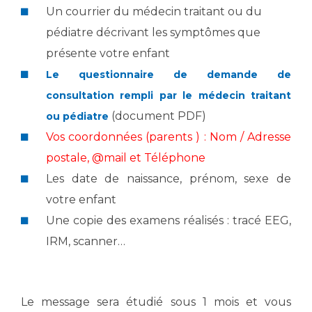
Les structures de recherche
Salon des familles
Un courrier du médecin traitant ou du
Transports sanitaires
pédiatre décrivant les symptômes que
Vos droits, vos devoirs
présente votre enfant
Écoles et Instituts de Formation
Le questionnaire de demande de
consultation rempli par le médecin traitant
Handicap
Plateforme des internes
(document PDF)
ou pédiatre
Handi 13
Vos coordonnées (parents ) : Nom / Adresse
Pôle Médecine Physique et Réadaptation
postale, @mail et Téléphone
Professionnels de santé
Accueil sourds et malentendants
Les date de naissance, prénom, sexe de
Charte Romain Jacob
votre enfant
Adresser un patient
Mouvement Parcours Handicap 13
Réseaux de soins
Une copie des examens réalisés : tracé EEG,
Adresser un examen au Laboratoire de Biologie
IRM, scanner…
Médicale
Activité physique
Radiologie / Imagerie
Cancérologie
Le message sera étudié sous 1 mois et vous