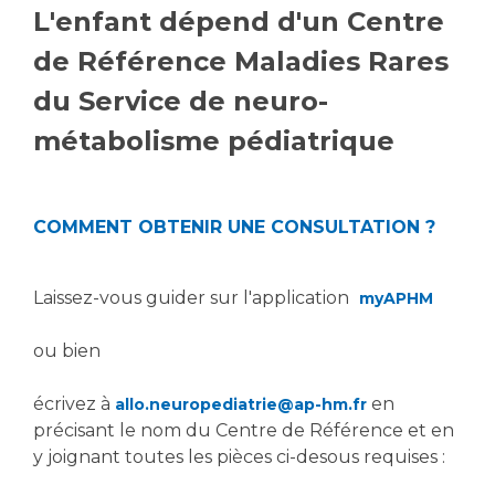
L'enfant dépend d'un Centre
Vous accompagnez, vous rendez visite à un patient
Emplois paramédicaux
de Référence Maladies Rares
Vous allez être hospitalisé(e)
Emplois administratifs
Vous avez un examen d'imagerie ou de radiologie
du Service de neuro-
Emplois médicaux
à réaliser
métabolisme pédiatrique
Espace Formation
Vous avez une analyse à réaliser
Étudiants hospitaliers
Vous venez en consultation
Emplois techniques et médico-techniques
myaphm, votre espace santé en ligne
COMMENT OBTENIR UNE CONSULTATION ?
Emplois divers
Infos COVID-19
Emplois socio-éducatifs
Laissez-vous guider sur l'application
myAPHM
Statuts
Vivre ensemble à l'hôpital
Stages paramédicaux
ou bien
Culture à l'hôpital
écrivez à
en
allo.neuropediatrie@ap-hm.fr
Laïcité et cultes
Chercheurs
précisant le nom du Centre de Référence et en
Les associations
y joignant toutes les pièces ci-desous requises :
La recherche clinique à l'AP-HM
Livret d'accueil