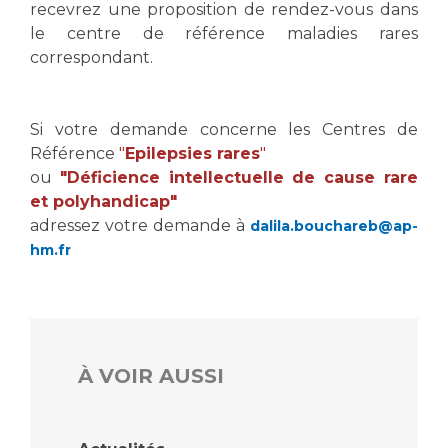
Les pôles d'activité médicale
Cancer
recevrez une proposition de rendez-vous dans
Anatomie et Cytologie Pathologiques
le centre de référence maladies rares
Adresser un examen au Laboratoire d'Infectiologie
correspondant.
Médecine nucléaire
Centres de référence Maladies Rares
Plateforme d'Expertise Maladies Rares
Si votre demande concerne les Centres de
Référence
"
Epilepsies rares
"
Maladies rares
ou
"Déficience intellectuelle de cause rare
Presse / Multimédia
et polyhandicap"
adressez votre demande à
dalila.bouchareb@ap-
Maternité Hôpital Nord
Communiqués de presse
hm.fr
Dossiers de presse
Médiathèque
Vos représentants
Fournisseurs
À VOIR AUSSI
La Commission Des Usagers (CDU)
Les Comités Locaux des Usagers
Rôles et missions
Le projet des usagers