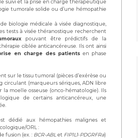
le suivi et la prise en charge thérapeutique
Maladies Rares
logie tumorale solide ou d’une hémopathie
Plateforme d'Expertise
Maternité Hôpital Nord
Maladies Rares
e biologie médicale à visée diagnostique,
es tests à visée théranostique recherchent
umoraux
pouvant être prédictifs de la
hérapie ciblée anticancéreuse. Ils ont ainsi
prise en charge des patients
en phase
nt sur le tissu tumoral (pièces d’exérèse ou
ng circulant (marqueurs sériques, ADN libre
r la moelle osseuse (onco-hématologie). Ils
logique de certains anticancéreux, une
ée.
est dédié aux hémopathies malignes et
écologique/ORL :
e fusion (ex. :
BCR-ABL
et
FIP1L1
-
PDGRFRa
)