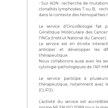
- Sur ADN : recherche de mutatio
clonalités lymphoïdes T ou B, rec
dans le contexte des hémopathies 
Le service d’OncoBiologie fait 
Génétique Moléculaire des Cancer
l’INCa (Institut National du Cancer).
Le service est en étroite interact
anticiper et développer les d
thérapeutique.
Nous collaborons aussi avec les ser
cytologie pathologiques de l’AP-HM 
Le service participe à plusieu
thérapeutique, notamment avec le
(CLIP2).
L’activité du service est accrédit
norme NF EN ISO 15189 pour la majo