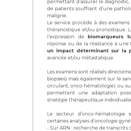
permettant d’assurer le diagnostic, 
Laïcité et cultes
Les structures de recherche
de patients souffrant d’une patho
Les associations
maligne.
Livret d'accueil
Le service procède à des examens d
Salon des familles
théranostique et/ou pronostique. L
Transports sanitaires
l’expression de
biomarqueurs t
Vos droits, vos devoirs
réponse ou de la résistance à une t
un impact déterminant sur la 
avancée et/ou métastatique.
Les examens sont réalisés directeme
biopsies) mais également sur le sa
circulant, onco-hématologie) ou su
permettent une adaptation poso
stratégie thérapeutique individualis
Le secteur d’onco-hématologie 
certaines analyses d’oncologie gyn
- Sur ARN : recherche de transcrits d