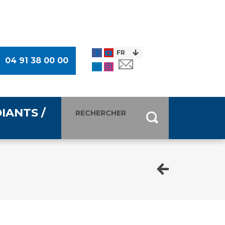
04 91 38 00 00
IANTS /
entants
ultimédia
 Des Usagers (CDU)
de presse
ocaux des Usagers
esse
usagers