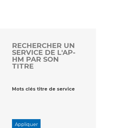
rs
 qualité et de sécurité des soins
ons
hés conclus
RECHERCHER UN
SERVICE DE L'AP-
les
 des données
HM PAR SON
TITRE
Mots clés titre de service
ches en santé à l’AP-HM
nté sans tabac