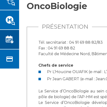
OncoBiologie
Emplois paramédicaux
Vous accompagnez, vous
rendez visite à un patient
Emplois administratifs
Vous allez être hospitalisé(e)
Emplois médicaux
Vous avez un examen
Espace Formation
PRÉSENTATION
d'imagerie ou de radiologie à
Étudiants hospitaliers
réaliser
Emplois techniques et
Vous avez une analyse à
Tél. secrétariat : 04 91 69 88 82/83
médico-techniques
réaliser
Fax : 04 91 69 88 82
Emplois divers
Vous venez en consultation
Faculté de Médecine Nord, Bâtimen
Emplois socio-éducatifs
myaphm, votre espace
Statuts
santé en ligne
Chefs de service
Stages paramédicaux
Infos COVID-19
Pr L’Houcine OUAFIK (e-mail :
Pr Jean GABERT (e-mail : Jea
Chercheurs
Vivre ensemble à l'hôpital
Le Service d’OncoBiologie au sein 
pôle de biologie) de l’AP-HM est sp
La recherche clinique à l'AP-
Culture à l'hôpital
Le Service d’OncoBiologie développ
HM