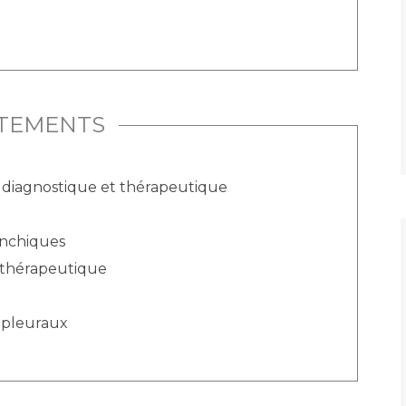
ITEMENTS
 diagnostique et thérapeutique
onchiques
 thérapeutique
rapleuraux