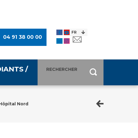
04 91 38 00 00
IANTS /
entants
ultimédia
Hôpital Nord
 Des Usagers (CDU)
de presse
ocaux des Usagers
esse
usagers