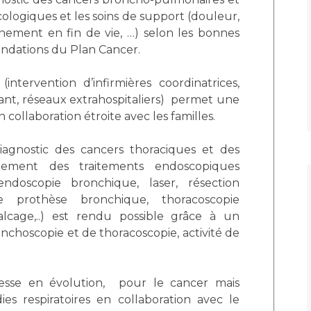
Maladies Rares
ologiques et les soins de support (douleur,
Plateforme d'Expertise
agnement en fin de vie, …) selon les bonnes
Maternité Hôpital Nord
Maladies Rares
ndations du Plan Cancer.
(intervention d’infirmières coordinatrices,
itant, réseaux extrahospitaliers) permet une
collaboration étroite avec les familles.
iagnostic des cancers thoraciques et des
lement des traitements endoscopiques
ndoscopie bronchique, laser, résection
prothèse bronchique, thoracoscopie
alcage,..) est rendu possible grâce à un
hoscopie et de thoracoscopie, activité de
esse en évolution, pour le cancer mais
s respiratoires en collaboration avec le