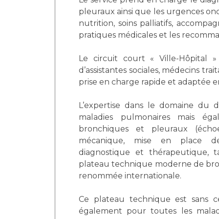
Laïcité et cultes
Les structures de recherche
pleuraux ainsi que les urgences onc
Les associations
nutrition, soins palliatifs, accomp
Livret d'accueil
pratiques médicales et les recomma
Salon des familles
Transports sanitaires
Le circuit court « Ville-Hôpital » 
d’assistantes sociales, médecins tra
Vos droits, vos devoirs
prise en charge rapide et adaptée en 
L’expertise dans le domaine du d
maladies pulmonaires mais éga
bronchiques et pleuraux (échoe
mécanique, mise en place de 
diagnostique et thérapeutique, t
plateau technique moderne de bronc
renommée internationale.
Ce plateau technique est sans c
également pour toutes les maladie