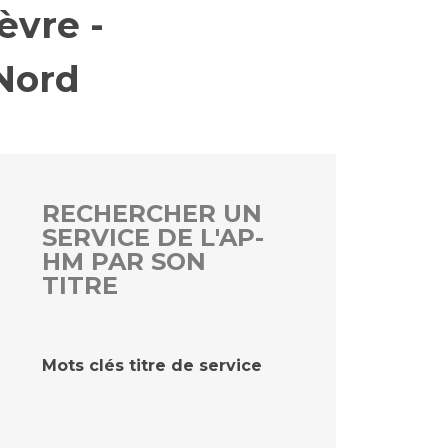
èvre -
 Nord
rs
 qualité et de sécurité des soins
ons
hés conclus
les
 des données
RECHERCHER UN
SERVICE DE L'AP-
HM PAR SON
TITRE
ches en santé à l’AP-HM
Mots clés titre de service
nté sans tabac