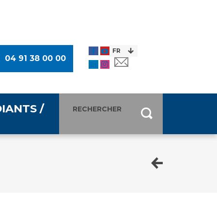
04 91 38 00 00
IANTS /
entants
ultimédia
 Des Usagers (CDU)
de presse
ocaux des Usagers
esse
usagers