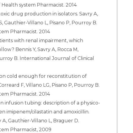
 Health system Pharmacist. 2014
toxic drug production in isolators. Savry A,
, Gauthier-Villano L, Pisano P, Pourroy B.
stem Pharmacist. 2014
tients with renal impairment, which
low? Bennis Y, Savry A, Rocca M,
urroy B. International Journal of Clinical
tion cold enough for reconstitution of
, Correard F, Villano LG, Pisano P, Pourroy B.
stem Pharmacist. 2014
an infusion tubing: description of a physico-
n imipenem/cilastatin and amoxicillin.
A, Gauthier-Villano L, Braguer D.
stem Pharmacist, 2009