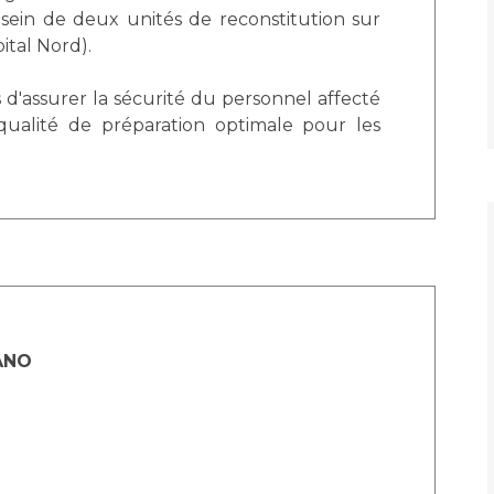
Maladies Rares
sein de deux unités de reconstitution sur
Plateforme d'Expertise
ital Nord).
Maternité Hôpital Nord
Maladies Rares
s d'assurer la sécurité du personnel affecté
 qualité de préparation optimale pour les
ANO