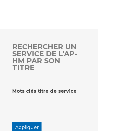
rs
 qualité et de sécurité des soins
ons
hés conclus
RECHERCHER UN
SERVICE DE L'AP-
les
 des données
HM PAR SON
TITRE
Mots clés titre de service
ches en santé à l’AP-HM
nté sans tabac