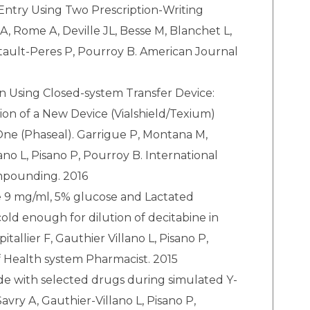
ntry Using Two Prescription-Writing
, Rome A, Deville JL, Besse M, Blanchet L,
rtault-Peres P, Pourroy B. American Journal
n Using Closed-system Transfer Device:
ion of a New Device (Vialshield/Texium)
ne (Phaseal). Garrigue P, Montana M,
ano L, Pisano P, Pourroy B. International
mpounding. 2016
e 9 mg/ml, 5% glucose and Lactated
 cold enough for dilution of decitabine in
pitallier F, Gauthier Villano L, Pisano P,
 Health system Pharmacist. 2015
tide with selected drugs during simulated Y-
Savry A, Gauthier-Villano L, Pisano P,