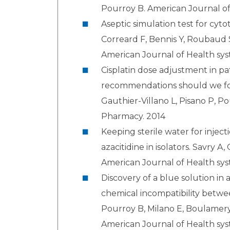
Pourroy B. American Journal of
Aseptic simulation test for cyto
Correard F, Bennis Y, Roubaud S
American Journal of Health sy
Cisplatin dose adjustment in pa
recommendations should we fol
Gauthier-Villano L, Pisano P, Po
Pharmacy. 2014
Keeping sterile water for injec
azacitidine in isolators. Savry A
American Journal of Health sy
Discovery of a blue solution in 
chemical incompatibility betwee
Pourroy B, Milano E, Boulamery 
American Journal of Health sy