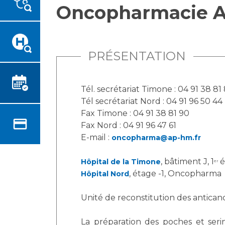
Oncopharmacie 
Emplois paramédicaux
Vous accompagnez, vous
rendez visite à un patient
Emplois administratifs
Vous allez être hospitalisé(e)
Emplois médicaux
Vous avez un examen
Espace Formation
PRÉSENTATION
d'imagerie ou de radiologie à
Étudiants hospitaliers
réaliser
Emplois techniques et
Vous avez une analyse à
Tél. secrétariat Timone : 04 91 38 81
médico-techniques
réaliser
Tél secrétariat Nord : 04 91 96 50 44
Emplois divers
Vous venez en consultation
Fax Timone : 04 91 38 81 90
Emplois socio-éducatifs
myaphm, votre espace
Fax Nord : 04 91 96 47 61
Statuts
santé en ligne
E-mail :
oncopharma@ap-hm.fr
Stages paramédicaux
Infos COVID-19
, bâtiment J, 1
é
Hôpital de la Timone
er
, étage -1, Oncopharma
Hôpital Nord
Chercheurs
Vivre ensemble à l'hôpital
Unité de reconstitution des antica
La recherche clinique à l'AP-
Culture à l'hôpital
La préparation des poches et seri
HM