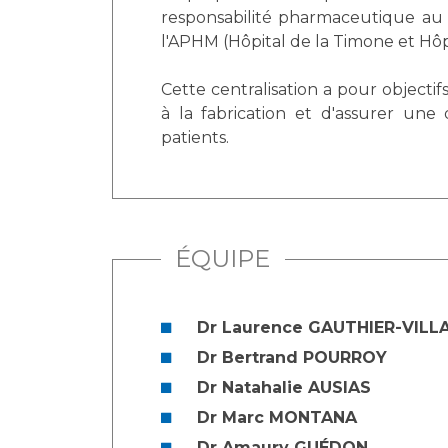
Laïcité et cultes
responsabilité pharmaceutique au 
Les structures de recherche
Les associations
l'APHM (Hôpital de la Timone et Hôp
Livret d'accueil
Cette centralisation a pour objectif
Salon des familles
à la fabrication et d'assurer une
Transports sanitaires
patients.
Vos droits, vos devoirs
ÉQUIPE
Dr Laurence GAUTHIER-VILL
Dr Bertrand POURROY
Dr Natahalie AUSIAS
Dr Marc MONTANA
Dr Amaury GUÉDON