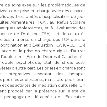
Maladies Rares
re de soins axée sur les problématiques de
Plateforme d'Expertise
niveaux de prise en charge avec des espaces
Maternité Hôpital Nord
Maladies Rares
fiques, trois unités d’hospitalisation de jour
tes Alimentaires (TCA), au Refus Scolaire
tiques adolescentes, et à l’évaluation des
ectre de l’Autisme (TSA) ; et deux unités
édiées à la prise en charge des TCA dans le
oordination et d’Évaluation TCA (CRCE TCA)
uation et la prise en charge aiguë d’autres
’adolescent (Épisode Dépressif Caractérisé -
ouble psychotique, État de stress post-
ères) d’autre part. Les prises en charge sont
ent intégratives associant des thérapies
is pour les adolescents, mais aussi pour leurs
 et des activités de médiation culturelle. Un
ment proposé par la présence sur le site de
pe pédagogique détachée de l’Éducation