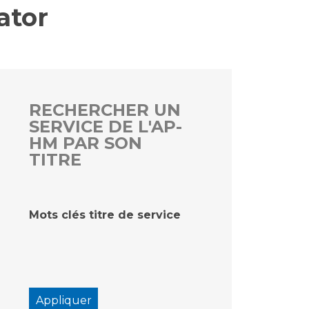
ator
rs
 qualité et de sécurité des soins
ons
hés conclus
RECHERCHER UN
SERVICE DE L'AP-
les
 des données
HM PAR SON
TITRE
Mots clés titre de service
ches en santé à l’AP-HM
nté sans tabac