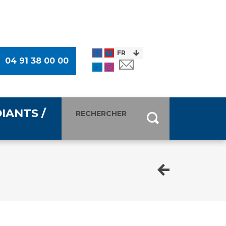
04 91 38 00 00
IANTS /
entants
ultimédia
 Des Usagers (CDU)
de presse
ocaux des Usagers
esse
usagers