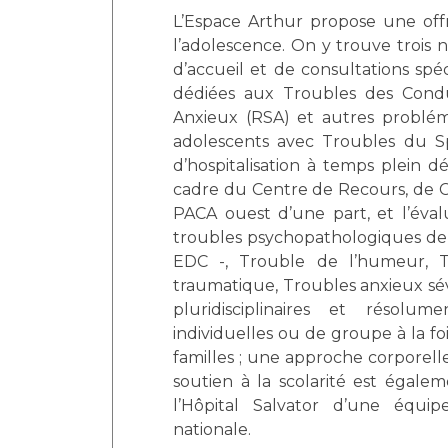
Laïcité et cultes
L’Espace Arthur propose une off
Les structures de recherche
Les associations
l’adolescence. On y trouve trois 
Livret d'accueil
d’accueil et de consultations spéci
Salon des familles
dédiées aux Troubles des Condui
Anxieux (RSA) et autres probléma
Transports sanitaires
adolescents avec Troubles du Sp
Vos droits, vos devoirs
d’hospitalisation à temps plein d
cadre du Centre de Recours, de C
PACA ouest d’une part, et l’éval
troubles psychopathologiques de l
EDC -, Trouble de l’humeur, Tr
traumatique, Troubles anxieux sév
pluridisciplinaires et résolum
individuelles ou de groupe à la fo
familles ; une approche corporelle
soutien à la scolarité est égale
l’Hôpital Salvator d’une équi
nationale.