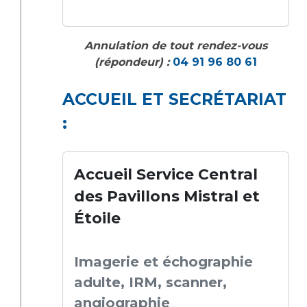
Liste des marchés conclus
Documents utiles
Annulation de tout rendez-vous
Qualité
(répondeur) :
04 91 96 80 61
Nos indicateurs qualité et de sécurité des soins
ACCUEIL ET SECRÉTARIAT
:
Protection des données
Accueil Service Central
Sécurité
des Pavillons Mistral et
Étoile
Les recherches en santé à l’AP-HM
Imagerie et échographie
adulte, IRM, scanner,
Lieu de santé sans tabac
angiographie