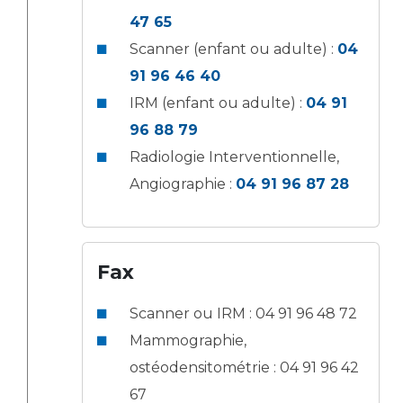
Les pôles d'activité médicale
Cancer
47 65
Anatomie et Cytologie Pathologiques
Scanner (enfant ou adulte) :
04
Adresser un examen au Laboratoire d'Infectiologie
Médecine nucléaire
Centres de référence Maladies Rares
91 96 46 40
Plateforme d'Expertise Maladies Rares
IRM (enfant ou adulte) :
04 91
96 88 79
Maladies rares
Radiologie Interventionnelle,
Presse / Multimédia
Angiographie :
04 91 96 87 28
Maternité Hôpital Nord
Communiqués de presse
Dossiers de presse
Médiathèque
Fax
Vos représentants
Scanner ou IRM : 04 91 96 48 72
Fournisseurs
Mammographie,
La Commission Des Usagers (CDU)
ostéodensitométrie : 04 91 96 42
Les Comités Locaux des Usagers
Rôles et missions
67
Le projet des usagers