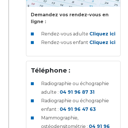
Les structures de recherche
Salon des familles
Transports sanitaires
Demandez vos rendez-vous en
Vos droits, vos devoirs
ligne :
Écoles et Instituts de Formation
Rendez-vous adulte
Cliquez ici
Handicap
Rendez-vous enfant
Cliquez ici
Plateforme des internes
Handi 13
Pôle Médecine Physique et Réadaptation
Professionnels de santé
Téléphone :
Accueil sourds et malentendants
Charte Romain Jacob
Adresser un patient
Radiographie ou échographie
Mouvement Parcours Handicap 13
Réseaux de soins
adulte :
04 91 96 87 31
Adresser un examen au Laboratoire de Biologie
Radiographie ou échographie
Médicale
Activité physique
enfant :
04 91 96 47 63
Radiologie / Imagerie
Mammographie,
Cancérologie
ostéodensitométrie :
04 91 96