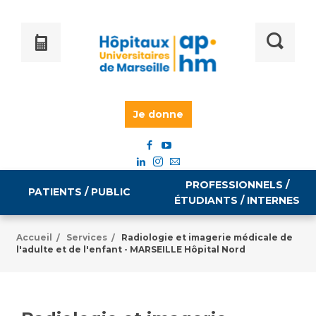
Je donne
PROFESSIONNELS /
PATIENTS / PUBLIC
ÉTUDIANTS / INTERNES
Accueil
Services
Radiologie et imagerie médicale de
/
/
l'adulte et de l'enfant - MARSEILLE Hôpital Nord
Informations pratiques
Égalité professionnelle
Accès à votre dossier médical
Emploi / formation
Tarifs