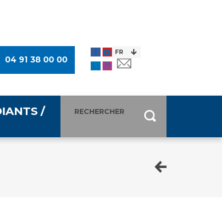
04 91 38 00 00
IANTS /
entants
ultimédia
 Des Usagers (CDU)
de presse
ocaux des Usagers
esse
usagers