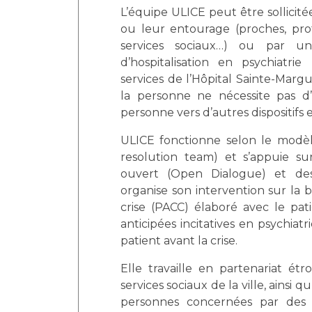
Laïcité et cultes
L’équipe ULICE peut être sollicit
Les structures de recherche
Les associations
ou leur entourage (proches, pro
Livret d'accueil
services sociaux…) ou par un
d’hospitalisation en psychiatrie
Salon des familles
services de l’Hôpital Sainte-Marg
Transports sanitaires
la personne ne nécessite pas d’h
Vos droits, vos devoirs
personne vers d’autres dispositifs 
ULICE fonctionne selon le modèle
resolution team) et s’appuie sur
ouvert (Open Dialogue) et des 
organise son intervention sur la 
crise (PACC) élaboré avec le pati
anticipées incitatives en psychiatr
patient avant la crise.
Elle travaille en partenariat étr
services sociaux de la ville, ainsi qu
personnes concernées par des 