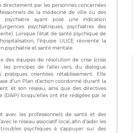
Maladies Rares
ée directement par les personnes concernées
Plateforme d'Expertise
fessionnels de la médecine de ville ou des
Maternité Hôpital Nord
Maladies Rares
 psychiatre ayant posé une indication
 (urgences psychiatriques, psychiatres des
uerite). Lorsque l’état de santé psychique de
ospitalisation, l’équipe ULICE réoriente la
en psychiatrie et santé mentale.
 des équipes de résolution de crise (crisis
 les principes de l’aller-vers, du dialogue
pratiques orientées rétablissement. Elle
base d’un Plan d’action coordonné durant la
ent et son réseau, ainsi que des directives
ie (DAiP) lorsqu’elles ont été rédigées par le
oit avec les professionnels de santé et des
’avec le réseau associatif local, afin d’aider les
troubles psychiques à s’appuyer sur des