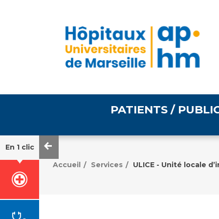
PATIENTS / PUBLI
En 1 clic
Informations pratiques
Égalité professionnelle
Accueil
Services
ULICE - Unité locale d’
/
/
Accès à votre dossier
médical
Emploi / formation
Tarifs