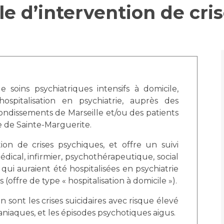
le d’intervention de cri
Accueil sourds et
malentendants
Professionnels de santé
Charte Romain Jacob
Qualité
Fournisseu
Mouvement Parcours
Handicap 13
Adresser un patient
Nos indicateurs
Rôles et missi
Réseaux de soins
Liste des marc
soins psychiatriques intensifs à domicile,
Adresser un examen au
Documents uti
Activité physique
Laboratoire de Biologie
Protection
hospitalisation en psychiatrie, auprès des
Médicale
rrondissements de Marseille et/ou des patients
ie de Sainte-Marguerite.
Radiologie / Imagerie
Cancer
Sécurité
Cancérologie
tion de crises psychiques, et offre un suivi
Les pôles d'activité médicale
édical, infirmier, psychothérapeutique, social
Anatomie et Cytologie
qui auraient été hospitalisées en psychiatrie
Médecine nucléaire
Les recher
Pathologiques
 (offre de type « hospitalisation à domicile »).
Adresser un examen au
n sont les crises suicidaires avec risque élevé
Laboratoire d'Infectiologie
Maladies rares
aniaques, et les épisodes psychotiques aigus.
Lieu de sa
Centres de référence