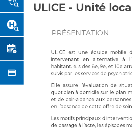
ULICE - Unité loca
Emplois paramédicaux
Vous accompagnez, vous
rendez visite à un patient
Emplois administratifs
Vous allez être hospitalisé(e)
Emplois médicaux
Vous avez un examen
Espace Formation
PRÉSENTATION
d'imagerie ou de radiologie à
Étudiants hospitaliers
réaliser
Emplois techniques et
Vous avez une analyse à
ULICE est une équipe mobile de 
médico-techniques
réaliser
intervenant en alternative à l’
Emplois divers
Vous venez en consultation
habitant. e. s des 8e, 9e, et 10e a
Emplois socio-éducatifs
myaphm, votre espace
suivis par les services de psychiatr
Statuts
santé en ligne
Elle assure l’évaluation de situa
Stages paramédicaux
Infos COVID-19
quotidien à domicile sur le plan m
et de pair-aidance aux personnes 
en l’absence de cette offre de soins
Chercheurs
Vivre ensemble à l'hôpital
Les motifs principaux d’interventio
La recherche clinique à l'AP-
de passage à l’acte, les épisodes m
Culture à l'hôpital
HM