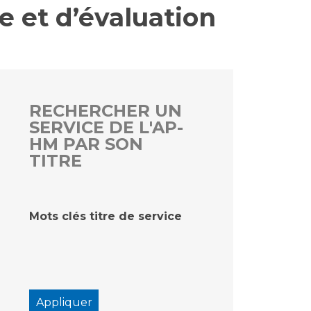
se et d’évaluation
rs
 qualité et de sécurité des soins
ons
hés conclus
RECHERCHER UN
SERVICE DE L'AP-
les
 des données
HM PAR SON
TITRE
Mots clés titre de service
ches en santé à l’AP-HM
nté sans tabac