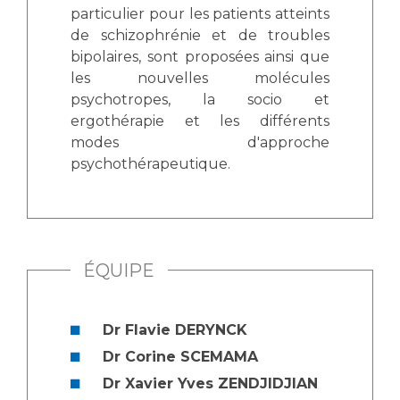
Les pôles d'activité médicale
Cancer
particulier pour les patients atteints
Anatomie et Cytologie Pathologiques
de schizophrénie et de troubles
Adresser un examen au Laboratoire d'Infectiologie
bipolaires, sont proposées ainsi que
Médecine nucléaire
Centres de référence Maladies Rares
les nouvelles molécules
psychotropes, la socio et
Plateforme d'Expertise Maladies Rares
ergothérapie et les différents
Maladies rares
modes d'approche
psychothérapeutique.
Presse / Multimédia
Maternité Hôpital Nord
Communiqués de presse
Dossiers de presse
Médiathèque
ÉQUIPE
Vos représentants
Dr Flavie DERYNCK
Fournisseurs
La Commission Des Usagers (CDU)
Dr Corine SCEMAMA
Les Comités Locaux des Usagers
Rôles et missions
Dr Xavier Yves ZENDJIDJIAN
Le projet des usagers