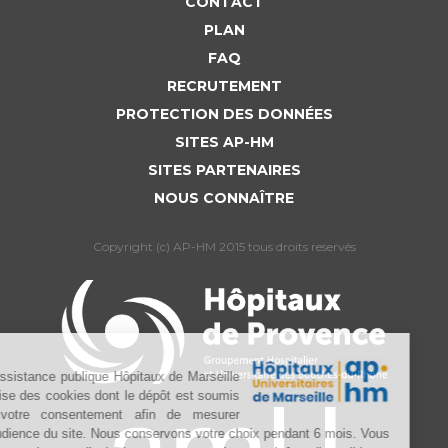
CONTACT
PLAN
FAQ
RECRUTEMENT
PROTECTION DES DONNÉES
SITES AP-HM
SITES PARTENAIRES
NOUS CONNAÎTRE
Copyright (c) AP-HM 2015 tous droits reservés
L’Assistance publique Hôpitaux de Marseille
utilise des cookies dont le dépôt est soumis
à votre consentement afin de mesurer
l’audience du site. Nous conservons votre choix pendant 6 mois. Vous