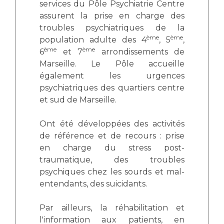
Les structures de recherche
services du Pôle Psychiatrie Centre
Salon des familles
assurent la prise en charge des
Transports sanitaires
troubles psychiatriques de la
Vos droits, vos devoirs
ème
ème
population adulte des 4
, 5
,
Écoles et Instituts de Formation
ème
ème
6
et 7
arrondissements de
Marseille. Le Pôle accueille
Handicap
également les urgences
Plateforme des internes
psychiatriques des quartiers centre
Handi 13
et sud de Marseille.
Pôle Médecine Physique et Réadaptation
Professionnels de santé
Ont été développées des activités
Accueil sourds et malentendants
de référence et de recours : prise
Charte Romain Jacob
Adresser un patient
en charge du stress post-
Mouvement Parcours Handicap 13
Réseaux de soins
traumatique, des troubles
Adresser un examen au Laboratoire de Biologie
psychiques chez les sourds et mal-
Médicale
entendants, des suicidants.
Activité physique
Radiologie / Imagerie
Par ailleurs, la réhabilitation et
Cancérologie
l'information aux patients, en