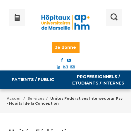
Je donne
PROFESSIONNELS /
PATIENTS / PUBLIC
ÉTUDIANTS / INTERNES
Accueil
Services
Unités Fédératives Intersecteur Psy
/
/
- Hôpital de la Conception
Informations pratiques
Égalité professionnelle
Accès à votre dossier médical
Emploi / formation
Tarifs