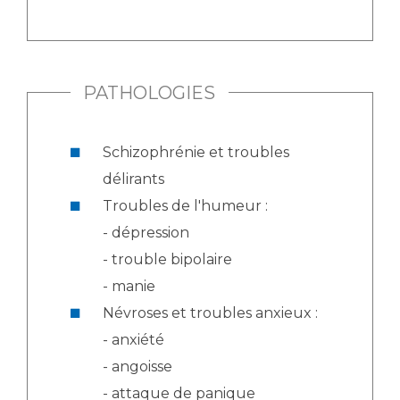
Liste des marchés conclus
Documents utiles
Qualité
PATHOLOGIES
Nos indicateurs qualité et de sécurité des soins
Schizophrénie et troubles
Protection des données
délirants
Troubles de l'humeur :
- dépression
Sécurité
- trouble bipolaire
- manie
Névroses et troubles anxieux :
Les recherches en santé à l’AP-HM
- anxiété
- angoisse
Lieu de santé sans tabac
- attaque de panique