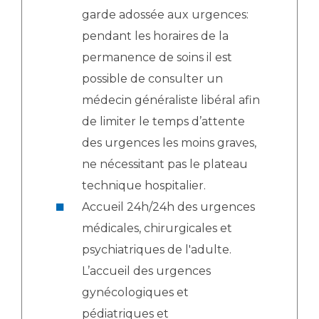
Les pôles d'activité médicale
Cancer
garde adossée aux urgences:
Anatomie et Cytologie Pathologiques
pendant les horaires de la
Adresser un examen au Laboratoire d'Infectiologie
permanence de soins il est
Médecine nucléaire
Centres de référence Maladies Rares
possible de consulter un
Plateforme d'Expertise Maladies Rares
médecin généraliste libéral afin
Maladies rares
de limiter le temps d’attente
Presse / Multimédia
des urgences les moins graves,
ne nécessitant pas le plateau
Maternité Hôpital Nord
Communiqués de presse
technique hospitalier.
Dossiers de presse
Accueil 24h/24h des urgences
Médiathèque
médicales, chirurgicales et
Vos représentants
psychiatriques de l'adulte.
Fournisseurs
L’accueil des urgences
La Commission Des Usagers (CDU)
gynécologiques et
Les Comités Locaux des Usagers
Rôles et missions
pédiatriques et
Le projet des usagers