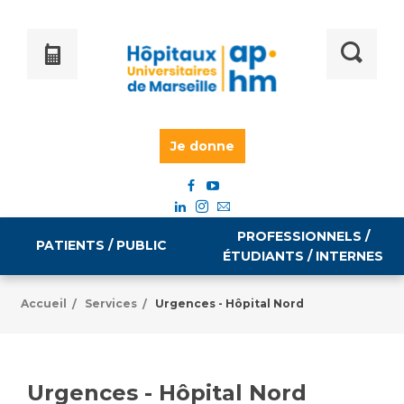
Je donne
PROFESSIONNELS /
PATIENTS / PUBLIC
ÉTUDIANTS / INTERNES
Accueil
Services
Urgences - Hôpital Nord
/
/
Informations pratiques
Égalité professionnelle
Accès à votre dossier médical
Urgences - Hôpital Nord
Emploi / formation
Tarifs