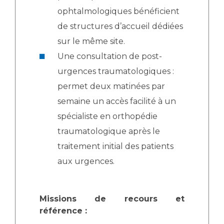
Liste des marchés conclus
ophtalmologiques bénéficient
Documents utiles
de structures d’accueil dédiées
Qualité
sur le même site.
Une consultation de post-
Nos indicateurs qualité et de sécurité des soins
urgences traumatologiques :
permet deux matinées par
Protection des données
semaine un accès facilité à un
spécialiste en orthopédie
traumatologique après le
Sécurité
traitement initial des patients
aux urgences.
Les recherches en santé à l’AP-HM
Missions de recours et
référence :
Lieu de santé sans tabac