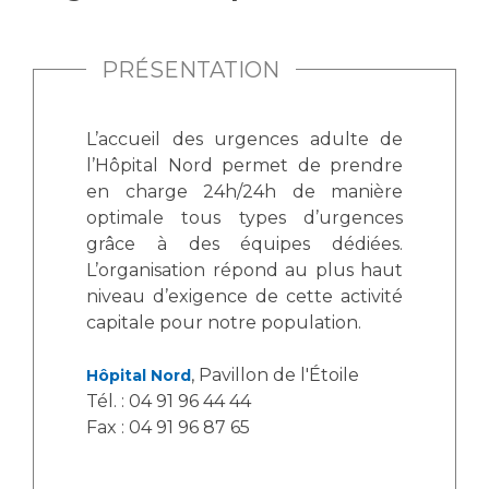
Vous accompagnez, vous rendez visite à un patient
Emplois paramédicaux
Vous allez être hospitalisé(e)
PRÉSENTATION
Emplois administratifs
Vous avez un examen d'imagerie ou de radiologie
Emplois médicaux
à réaliser
L’accueil des urgences adulte de
Espace Formation
Vous avez une analyse à réaliser
l’Hôpital Nord permet de prendre
Étudiants hospitaliers
Vous venez en consultation
en charge 24h/24h de manière
Emplois techniques et médico-techniques
myaphm, votre espace santé en ligne
optimale tous types d’urgences
Emplois divers
Infos COVID-19
grâce à des équipes dédiées.
Emplois socio-éducatifs
L’organisation répond au plus haut
Statuts
niveau d’exigence de cette activité
Vivre ensemble à l'hôpital
capitale pour notre population.
Stages paramédicaux
, Pavillon de l'Étoile
Hôpital Nord
Culture à l'hôpital
Tél. : 04 91 96 44 44
Laïcité et cultes
Chercheurs
Fax : 04 91 96 87 65
Les associations
La recherche clinique à l'AP-HM
Livret d'accueil