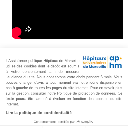
L’Assistance publique Hôpitaux de Marseille
utilise des cookies dont le dépôt est soumis
RECHERCHER UN SERVICE
à votre consentement afin de mesurer
DE L'AP-HM PAR SON
l’audience du site. Nous conservons votre choix pendant 6 mois. Vous
TITRE
pouvez changer d’avis à tout moment via notre icône disponible en
bas à gauche de toutes les pages du site internet. Pour en savoir plus
sur la gestion, consulter notre Politique de protection de données. Ce
texte pourra être amené à évoluer en fonction des cookies du site
Mots clés titre de service
internet.
Lire la politique de confidentialité
Consentements certifiés par