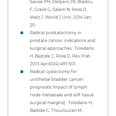
Savoie PH, Delpero JR, Bladou
F, Gravis G, Salem N, Rossi D,
Walz J. World J Urol. 2014 Jan
20.
Radical prostatectomy in
prostate cancer: indications and
surgical approaches : Toledano
H, Bastide C, Rossi D. Rev Prat.
2013 Apr;63(4):497-501.
Radical cystectomy for
urothelial bladder cancer:
prognostic impact of lymph
node metastasis and soft tissue
surgical margins] : Toledano H,
Bastide C, Thoulouzan M,