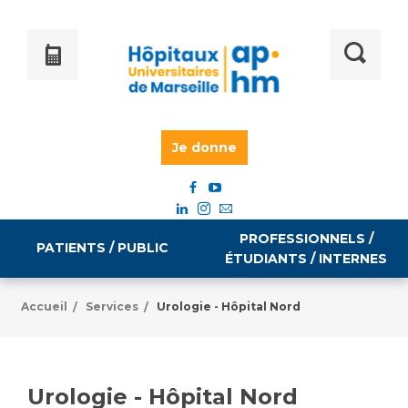
Je donne
PROFESSIONNELS /
PATIENTS / PUBLIC
ÉTUDIANTS / INTERNES
Accueil
Services
Urologie - Hôpital Nord
/
/
Informations pratiques
Égalité professionnelle
Accès à votre dossier médical
Urologie - Hôpital Nord
Emploi / formation
Tarifs