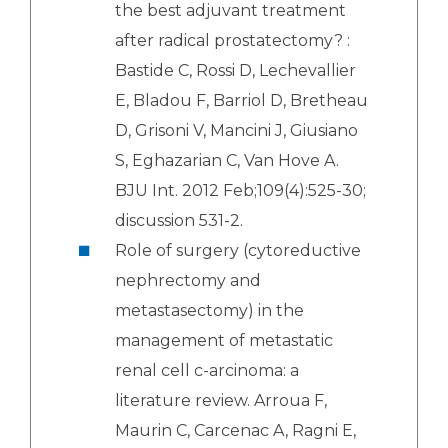
the best adjuvant treatment
after radical prostatectomy? :
Bastide C, Rossi D, Lechevallier
E, Bladou F, Barriol D, Bretheau
D, Grisoni V, Mancini J, Giusiano
S, Eghazarian C, Van Hove A.
BJU Int. 2012 Feb;109(4):525-30;
discussion 531-2.
Role of surgery (cytoreductive
nephrectomy and
metastasectomy) in the
management of metastatic
renal cell c-arcinoma: a
literature review. Arroua F,
Maurin C, Carcenac A, Ragni E,