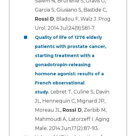
Salem N, Brunelle S, Gravis G,
Garcia S, Giusiano S, Bastide C,
Rossi D
, Bladou F, Walz J. Prog
Urol. 2014 Jul;24(9):581-7.
Quality of life of 1276 elderly
patients with prostate cancer,
starting treatment with a
gonadotropin-releasing
hormone agonist: results of a
French observational
Lebret T, Culine S, Davin
study.
JL, Hennequin C, Mignard JP,
Moreau JL,
Rossi D
, Zerbib M,
Mahmoudi A, Latorzeff I. Aging
Male. 2014 Jun;17(2):87-93.