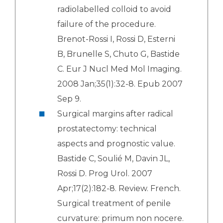
radiolabelled colloid to avoid
failure of the procedure.
Brenot-Rossi I, Rossi D, Esterni
B, Brunelle S, Chuto G, Bastide
C. Eur J Nucl Med Mol Imaging.
2008 Jan;35(1):32-8. Epub 2007
Sep 9.
Surgical margins after radical
prostatectomy: technical
aspects and prognostic value.
Bastide C, Soulié M, Davin JL,
Rossi D. Prog Urol. 2007
Apr;17(2):182-8. Review. French.
Surgical treatment of penile
curvature: primum non nocere.