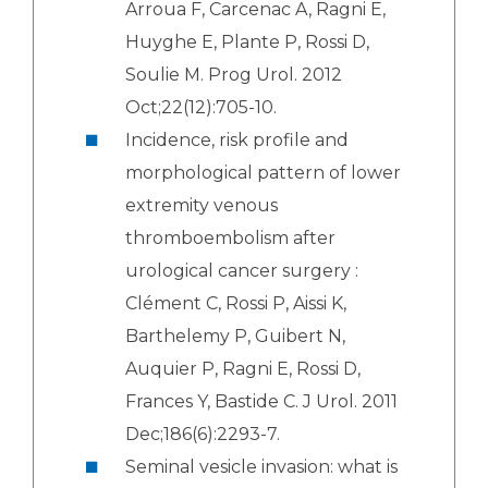
Arroua F, Carcenac A, Ragni E,
Huyghe E, Plante P, Rossi D,
Soulie M. Prog Urol. 2012
Oct;22(12):705-10.
Incidence, risk profile and
morphological pattern of lower
extremity venous
thromboembolism after
urological cancer surgery :
Clément C, Rossi P, Aissi K,
Barthelemy P, Guibert N,
Auquier P, Ragni E, Rossi D,
Frances Y, Bastide C. J Urol. 2011
Dec;186(6):2293-7.
Seminal vesicle invasion: what is