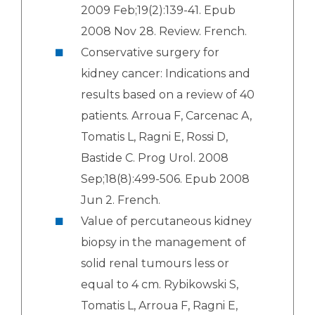
2009 Feb;19(2):139-41. Epub
2008 Nov 28. Review. French.
Conservative surgery for
kidney cancer: Indications and
results based on a review of 40
patients. Arroua F, Carcenac A,
Tomatis L, Ragni E, Rossi D,
Bastide C. Prog Urol. 2008
Sep;18(8):499-506. Epub 2008
Jun 2. French.
Value of percutaneous kidney
biopsy in the management of
solid renal tumours less or
equal to 4 cm. Rybikowski S,
Tomatis L, Arroua F, Ragni E,