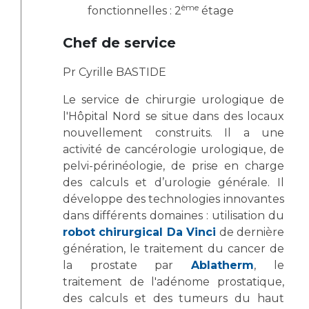
Liste des marchés conclus
ème
fonctionnelles : 2
étage
Documents utiles
Chef de service
Qualité
Pr Cyrille BASTIDE
Nos indicateurs qualité et de sécurité des soins
Le service de chirurgie urologique de
l'Hôpital Nord se situe dans des locaux
nouvellement construits. Il a une
Protection des données
activité de cancérologie urologique, de
pelvi-périnéologie, de prise en charge
des calculs et d’urologie générale. Il
Sécurité
développe des technologies innovantes
dans différents domaines : utilisation du
robot chirurgical Da Vinci
de dernière
Les recherches en santé à l’AP-HM
génération, le traitement du cancer de
la prostate par
Ablatherm
, le
traitement de l'adénome prostatique,
Lieu de santé sans tabac
des calculs et des tumeurs du haut