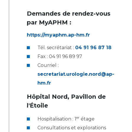
Les pôles d'activité médicale
Cancer
Anatomie et Cytologie Pathologiques
Demandes de rendez-vous
Adresser un examen au Laboratoire d'Infectiologie
par MyAPHM :
Médecine nucléaire
Centres de référence Maladies Rares
Plateforme d'Expertise Maladies Rares
https://myaphm.ap-hm.fr
Maladies rares
Tél. secrétariat :
04 91 96 87 18
Presse / Multimédia
Fax : 04 91 96 89 97
Courriel :
Maternité Hôpital Nord
Communiqués de presse
secretariat.urologie.nord@ap-
Dossiers de presse
hm.fr
Médiathèque
Hôpital Nord
, Pavillon de
Vos représentants
l'Étoile
Fournisseurs
La Commission Des Usagers (CDU)
er
Hospitalisation : 1
étage
Les Comités Locaux des Usagers
Rôles et missions
Consultations et explorations
Le projet des usagers