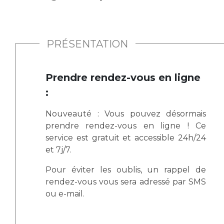
Vous accompagnez, vous rendez visite à un patient
Emplois paramédicaux
Vous allez être hospitalisé(e)
Emplois administratifs
Vous avez un examen d'imagerie ou de radiologie
PRÉSENTATION
Emplois médicaux
à réaliser
Espace Formation
Vous avez une analyse à réaliser
Prendre rendez-vous en ligne
Étudiants hospitaliers
Vous venez en consultation
:
Emplois techniques et médico-techniques
myaphm, votre espace santé en ligne
Emplois divers
Infos COVID-19
Nouveauté : Vous pouvez désormais
Emplois socio-éducatifs
prendre rendez-vous en ligne ! Ce
Statuts
service est gratuit et accessible 24h/24
Vivre ensemble à l'hôpital
Stages paramédicaux
et 7j/7.
Pour éviter les oublis, un rappel de
Culture à l'hôpital
rendez-vous vous sera adressé par SMS
Laïcité et cultes
Chercheurs
ou e-mail.
Les associations
La recherche clinique à l'AP-HM
Livret d'accueil