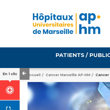
PATIENTS / PUBLI
En 1 clic
Accueil
Cancer Marseille AP-HM
Cancer 
/
/
Informations pratiques
Égalité professionnelle
Accès à votre dossier
médical
Emploi / formation
Tarifs