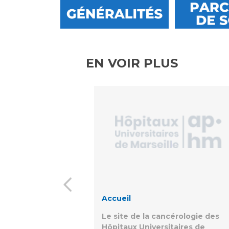
Laïcité et cultes
Les structures de recherche
Les associations
Livret d'accueil
Salon des familles
EN VOIR PLUS
Transports sanitaires
Vos droits, vos devoirs
Accueil
Le site de la cancérologie des
Hôpitaux Universitaires de