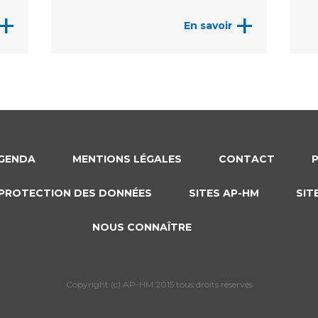
+
+
En savoir
GENDA
MENTIONS LÉGALES
CONTACT
PROTECTION DES DONNÉES
SITES AP-HM
SIT
NOUS CONNAÎTRE
Copyright (c) AP-HM 2015 tous droits reservés