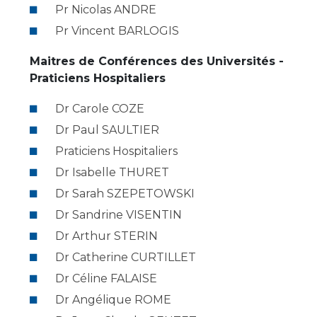
Les structures de recherche
Salon des familles
Pr Nicolas ANDRE
Transports sanitaires
Pr Vincent BARLOGIS
Vos droits, vos devoirs
Écoles et Instituts de Formation
Maitres de Conférences des Universités -
Praticiens Hospitaliers
Handicap
Dr Carole COZE
Plateforme des internes
Dr Paul SAULTIER
Handi 13
Praticiens Hospitaliers
Pôle Médecine Physique et Réadaptation
Professionnels de santé
Dr Isabelle THURET
Accueil sourds et malentendants
Dr Sarah SZEPETOWSKI
Charte Romain Jacob
Adresser un patient
Dr Sandrine VISENTIN
Mouvement Parcours Handicap 13
Réseaux de soins
Dr Arthur STERIN
Adresser un examen au Laboratoire de Biologie
Dr Catherine CURTILLET
Médicale
Activité physique
Radiologie / Imagerie
Dr Céline FALAISE
Cancérologie
Dr Angélique ROME