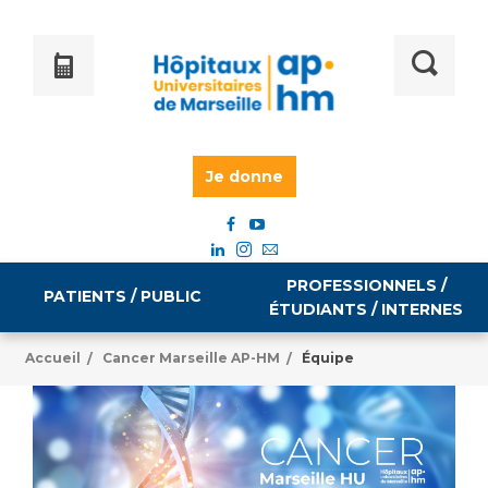
Je donne
PROFESSIONNELS /
PATIENTS / PUBLIC
ÉTUDIANTS / INTERNES
Accueil
Cancer Marseille AP-HM
Équipe
/
/
Informations pratiques
Égalité professionnelle
Accès à votre dossier médical
Emploi / formation
Tarifs