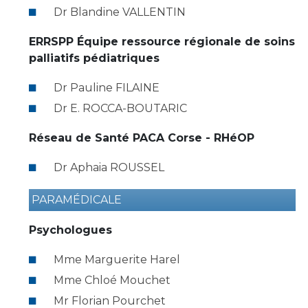
Liste des marchés conclus
Dr Blandine VALLENTIN
Documents utiles
ERRSPP Équipe ressource régionale de soins
Qualité
palliatifs pédiatriques
Nos indicateurs qualité et de sécurité des soins
Dr Pauline FILAINE
Dr E. ROCCA-BOUTARIC
Protection des données
Réseau de Santé PACA Corse - RHéOP
Dr Aphaia ROUSSEL
Sécurité
PARAMÉDICALE
Psychologues
Les recherches en santé à l’AP-HM
Mme Marguerite Harel
Mme Chloé Mouchet
Lieu de santé sans tabac
Mr Florian Pourchet