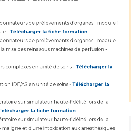
Maladies Rares
Plateforme d'Expertise
Maternité Hôpital Nord
Maladies Rares
donnateurs de prélèvements d'organes | module 1
que -
Télécharger la fiche formation
rdonnateurs de prélèvements d’organes | module
la mise des reins sous machines de perfusion -
ons complexes en unité de soins -
Télécharger la
tion IDE/AS en unité de soins -
Télécharger la
atoire sur simulateur haute-fidélité lors de la
Télécharger la fiche formation
atoire sur simulateur haute-fidélité lors de la
 maligne et d'une intoxication aux anesthésiques