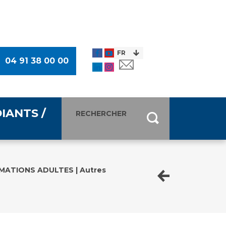
04 91 38 00 00
IANTS /
entants
ultimédia
ATIONS ADULTES | Autres
 Des Usagers (CDU)
de presse
ocaux des Usagers
esse
usagers