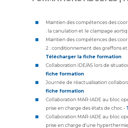
Laïcité et cultes
Les structures de recherche
Les associations
Livret d'accueil
Maintien des compétences des coor
Salon des familles
: la canulation et le clampage aorti
Transports sanitaires
Maintien des compétences des coo
Vos droits, vos devoirs
2 : conditionnement des greffons et 
Télécharger la fiche formation
Collaboration IDE/AS lors de situati
fiche formation
Journée de réactualisation collabora
fiche formation
Collaboration MAR-IADE au bloc opér
prise en charge des états de choc -
Collaboration MAR-IADE au bloc opér
prise en charge d'une hyperthermie