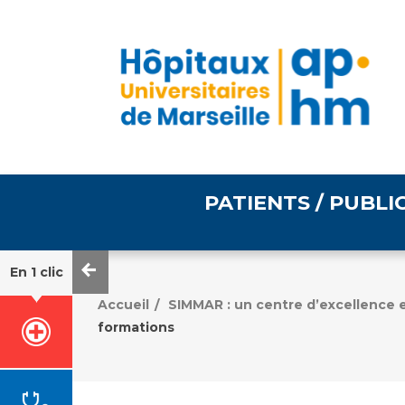
PATIENTS / PUBLI
En 1 clic
Informations pratiques
Égalité professionnelle
Accueil
SIMMAR : un centre d’excellence e
/
formations
Accès à votre dossier
médical
Emploi / formation
Tarifs