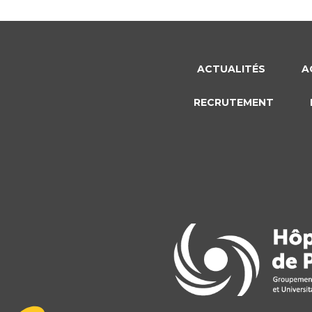
ACTUALITÉS
A
RECRUTEMENT
Plateforme de Gestion du Consentement : Personnalisez vo
Axeptio consent