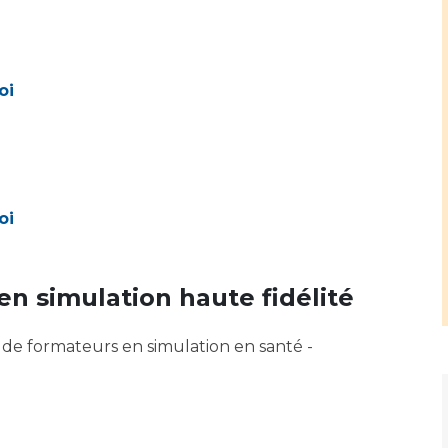
Maladies Rares
Plateforme d'Expertise
Maternité Hôpital Nord
Maladies Rares
oi
oi
n simulation haute fidélité
 de formateurs en simulation en santé -