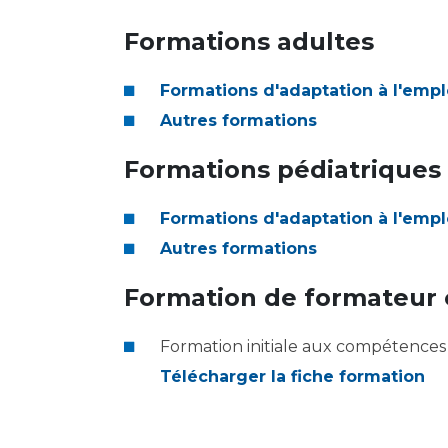
Laïcité et cultes
Les structures de recherche
Les associations
Formations adultes
Livret d'accueil
Salon des familles
Formations d'adaptation à l'empl
Transports sanitaires
Autres formations
Vos droits, vos devoirs
Formations pédiatriques
Formations d'adaptation à l'empl
Autres formations
Formation de formateur e
Formation initiale aux compétences
Télécharger la fiche formation