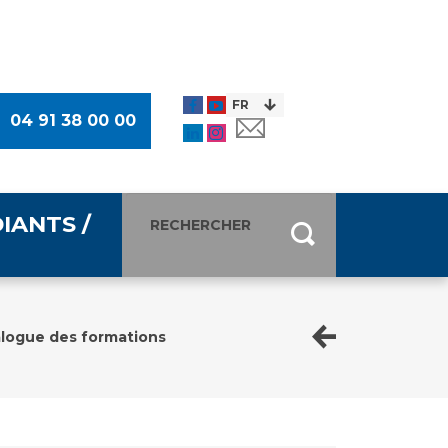
04 91 38 00 00
IANTS /
entants
ultimédia
logue des formations
 Des Usagers (CDU)
de presse
ocaux des Usagers
esse
usagers