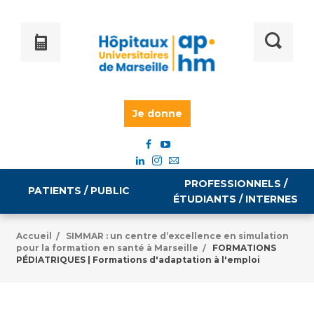
Je donne
PROFESSIONNELS /
PATIENTS / PUBLIC
ÉTUDIANTS / INTERNES
Accueil
SIMMAR : un centre d’excellence en simulation
/
pour la formation en santé à Marseille
FORMATIONS
/
Informations pratiques
Égalité professionnelle
PÉDIATRIQUES | Formations d'adaptation à l'emploi
Accès à votre dossier médical
Emploi / formation
Tarifs