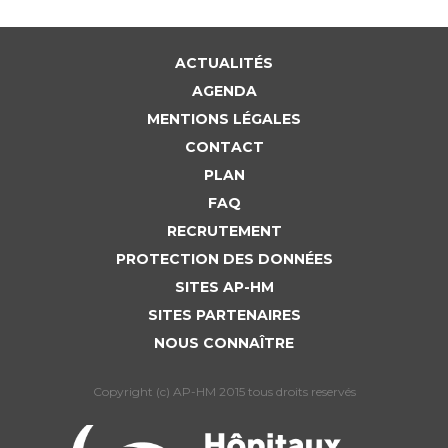
Liste des marchés conclus
Documents utiles
ACTUALITÉS
Qualité
AGENDA
MENTIONS LÉGALES
Nos indicateurs qualité et de sécurité des soins
CONTACT
PLAN
Protection des données
FAQ
RECRUTEMENT
PROTECTION DES DONNÉES
Sécurité
SITES AP-HM
SITES PARTENAIRES
NOUS CONNAÎTRE
Les recherches en santé à l’AP-HM
Copyright (c) AP-HM 2015 tous droits reservés
Lieu de santé sans tabac