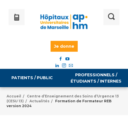
Je donne
PROFESSIONNELS /
PATIENTS / PUBLIC
ÉTUDIANTS / INTERNES
Accueil
Centre d’Enseignement des Soins d’Urgence 13
/
(CESU 13)
Actualités
Formation de Formateur REB
/
/
Informations pratiques
Égalité professionnelle
version 2024
Accès à votre dossier médical
Emploi / formation
Tarifs