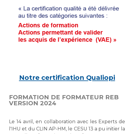
Les structures de recherche
Salon des familles
Transports sanitaires
Vos droits, vos devoirs
Écoles et Instituts de Formation
Handicap
Plateforme des internes
Handi 13
Pôle Médecine Physique et Réadaptation
Professionnels de santé
Accueil sourds et malentendants
Notre certification Qualiopi
Charte Romain Jacob
Adresser un patient
Mouvement Parcours Handicap 13
Réseaux de soins
FORMATION DE FORMATEUR REB
VERSION 2024
Adresser un examen au Laboratoire de Biologie
Médicale
Activité physique
Radiologie / Imagerie
Le 14 avril, en collaboration avec les Experts de
Cancérologie
l'IHU et du CLIN AP-HM, le CESU 13 a pu initier la