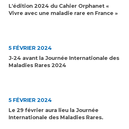
Les pôles d'activité médicale
Cancer
L'édition 2024 du Cahier Orphanet «
Anatomie et Cytologie Pathologiques
Vivre avec une maladie rare en France »
Adresser un examen au Laboratoire d'Infectiologie
Médecine nucléaire
Centres de référence Maladies Rares
Plateforme d'Expertise Maladies Rares
Maladies rares
5 FÉVRIER 2024
Presse / Multimédia
J-24 avant la Journée Internationale des
Maladies Rares 2024
Maternité Hôpital Nord
Communiqués de presse
Dossiers de presse
Médiathèque
Vos représentants
5 FÉVRIER 2024
Fournisseurs
Le 29 février aura lieu la Journée
La Commission Des Usagers (CDU)
Internationale des Maladies Rares.
Les Comités Locaux des Usagers
Rôles et missions
Le projet des usagers