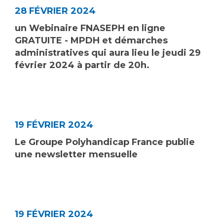
Les structures de recherche
Salon des familles
28 FÉVRIER 2024
Transports sanitaires
un Webinaire FNASEPH en ligne
Vos droits, vos devoirs
Écoles et Instituts de Formation
GRATUITE - MPDH et démarches
administratives qui aura lieu le jeudi 29
février 2024 à partir de 20h.
Handicap
Plateforme des internes
Handi 13
Pôle Médecine Physique et Réadaptation
Professionnels de santé
Accueil sourds et malentendants
19 FÉVRIER 2024
Charte Romain Jacob
Adresser un patient
Le Groupe Polyhandicap France publie
Mouvement Parcours Handicap 13
une newsletter mensuelle
Réseaux de soins
Adresser un examen au Laboratoire de Biologie
Médicale
Activité physique
Radiologie / Imagerie
Cancérologie
19 FÉVRIER 2024