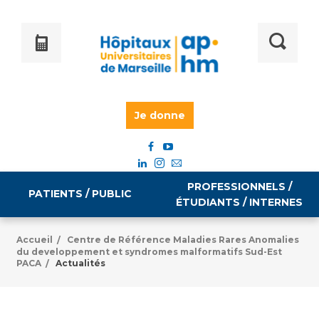
Je donne
PROFESSIONNELS /
PATIENTS / PUBLIC
ÉTUDIANTS / INTERNES
Accueil
Centre de Référence Maladies Rares Anomalies
/
du developpement et syndromes malformatifs Sud-Est
Informations pratiques
Égalité professionnelle
PACA
Actualités
/
Accès à votre dossier médical
Emploi / formation
Tarifs