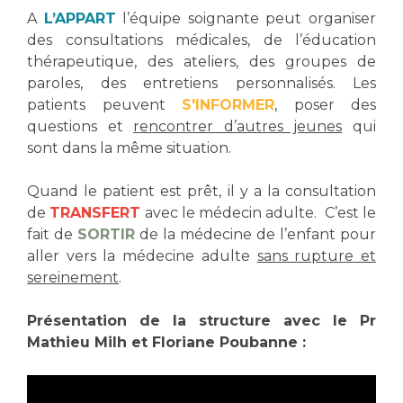
Les structures de recherche
Salon des familles
A
L’APPART
l’équipe soignante peut organiser
Transports sanitaires
des consultations médicales, de l’éducation
Vos droits, vos devoirs
thérapeutique, des ateliers, des groupes de
Écoles et Instituts de Formation
paroles, des entretiens personnalisés. Les
patients peuvent
S'INFORMER
, poser des
Handicap
questions et
rencontrer d’autres jeunes
qui
Plateforme des internes
sont dans la même situation.
Handi 13
Quand le patient est prêt, il y a la consultation
Pôle Médecine Physique et Réadaptation
Professionnels de santé
de
TRANSFERT
avec le médecin adulte. C’est le
Accueil sourds et malentendants
fait de
SORTIR
de la médecine de l’enfant pour
Charte Romain Jacob
aller vers la médecine adulte
sans rupture et
Adresser un patient
Mouvement Parcours Handicap 13
sereinement
.
Réseaux de soins
Adresser un examen au Laboratoire de Biologie
Présentation de la structure avec le Pr
Médicale
Activité physique
Mathieu Milh et Floriane Poubanne :
Radiologie / Imagerie
Cancérologie