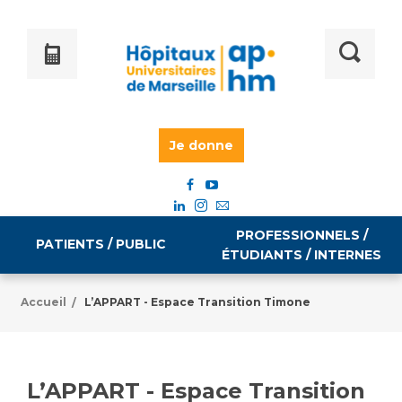
Je donne
PROFESSIONNELS /
PATIENTS / PUBLIC
ÉTUDIANTS / INTERNES
Accueil
L’APPART - Espace Transition Timone
/
Informations pratiques
Égalité professionnelle
Accès à votre dossier médical
L’APPART - Espace Transition
Emploi / formation
Tarifs