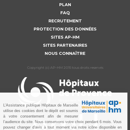
PLAN
FAQ
RECRUTEMENT
PROTECTION DES DONNÉES
SITES AP-HM
SITES PARTENAIRES
NOUS CONNAÎTRE
Copyright (c) AP-HM 2015 tous droits reservés
L’Assistance publique Hôpitaux de Marseille
utilise des cookies dont le dépôt est soumis
à votre consentement afin de mesurer
l’audience du site. Nous conservons votre choix pendant 6 mois. Vous
pouvez changer d’avis à tout moment via notre icône disponible en