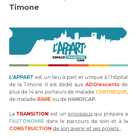
Timone
Vous accompagnez, vous rendez visite à un patient
Emplois paramédicaux
Vous allez être hospitalisé(e)
Emplois administratifs
Vous avez un examen d'imagerie ou de radiologie
Emplois médicaux
à réaliser
Espace Formation
Vous avez une analyse à réaliser
Étudiants hospitaliers
Vous venez en consultation
Emplois techniques et médico-techniques
myaphm, votre espace santé en ligne
Emplois divers
Infos COVID-19
Emplois socio-éducatifs
L’APPART
est un lieu à part et unique à l’hôpital
Statuts
de la Timone. Il est dédié aux
ADOlescents
de
Vivre ensemble à l'hôpital
Stages paramédicaux
plus de 14 ans porteurs de maladie
CHRONIQUE
,
de maladie
RARE
ou de
HANDICAP.
Culture à l'hôpital
La
TRANSITION
est un
processus
qui prépare à
Laïcité et cultes
Chercheurs
l’
AUTONOMIE
dans le parcours de soin et à la
Les associations
CONSTRUCTION
de son avenir et ses projets .
La recherche clinique à l'AP-HM
Livret d'accueil