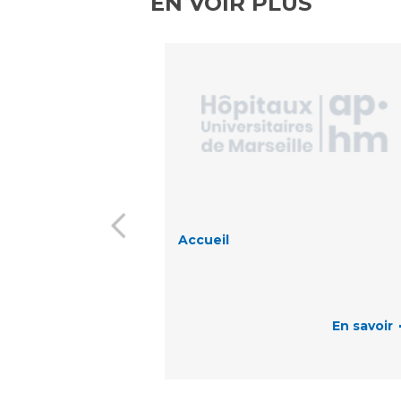
EN VOIR PLUS
Laïcité et cultes
Les structures de recherche
Les associations
Livret d'accueil
Salon des familles
Transports sanitaires
Vos droits, vos devoirs
Accueil
En savoir