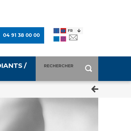
04 91 38 00 00
IANTS /
entants
ultimédia
 Des Usagers (CDU)
de presse
ocaux des Usagers
esse
usagers