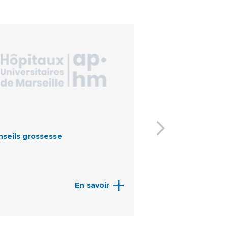
seils grossesse
Préparation à la n
parentalité
+
En savoir