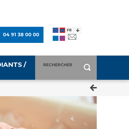
04 91 38 00 00
IANTS /
entants
ultimédia
 Des Usagers (CDU)
de presse
ocaux des Usagers
esse
usagers