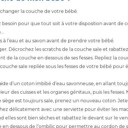
ur changer la couche de votre bébé.
 besoin pour que tout soit à votre disposition avant de
e…
 à l’eau et au savon avant de prendre votre bébé.
ger. Décrochez les scratchs de la couche sale et rabatte
nt de la couche en dessous de ses fesses. Repliez la couc
la couche sale repliée sous les fesses de votre bébé pour é
’aide d’un coton imbibé d’eau savonneuse, en allant touj
rieur des cuisses et les organes génitaux, puis les fesses.
le siège est toujours sale, prenez un nouveau coton. Jetez
échez délicatement avec une serviette pour éviter les m
elles sont bien sèches et rabattez le devant sur le ventre
 en dessous de l’ombilic pour permettre au cordon de séc