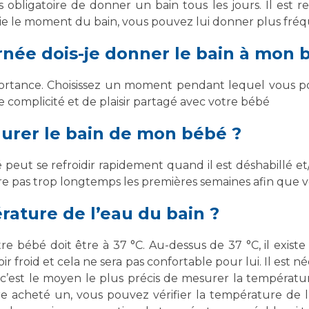
as obligatoire de donner un bain tous les jours. Il es
Maladies Rares
écie le moment du bain, vous pouvez lui donner plus fr
Plateforme d'Expertise
Maternité Hôpital Nord
Maladies Rares
née dois-je donner le bain à mon 
ortance. Choisissez un moment pendant lequel vous po
 complicité et de plaisir partagé avec votre bébé
urer le bain de mon bébé ?
peut se refroidir rapidement quand il est déshabillé et/o
dure pas trop longtemps les premières semaines afin que v
rature de l’eau du bain ?
e bébé doit être à 37 °C. Au-dessus de 37 °C, il exist
r froid et cela ne sera pas confortable pour lui. Il est n
 c’est le moyen le plus précis de mesurer la température
re acheté un, vous pouvez vérifier la température de 