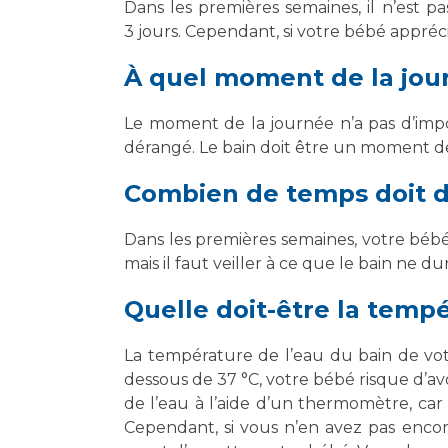
Laïcité et cultes
Dans les premières semaines, il n’est p
Les structures de recherche
3 jours. Cependant, si votre bébé appr
Les associations
Livret d'accueil
À quel moment de la jour
Salon des familles
Transports sanitaires
Le moment de la journée n’a pas d’imp
Vos droits, vos devoirs
dérangé. Le bain doit être un moment de
Combien de temps doit d
Dans les premières semaines, votre bébé 
mais il faut veiller à ce que le bain ne 
Quelle doit-être la tempé
La température de l’eau du bain de votr
dessous de 37 °C, votre bébé risque d’avoi
de l’eau à l’aide d’un thermomètre, car
Cependant, si vous n’en avez pas enco