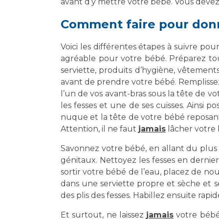
avant d’y mettre votre bébé. Vous devez 
Comment faire pour donn
Voici les différentes étapes à suivre po
agréable pour votre bébé. Préparez tou
serviette, produits d’hygiène, vêtemen
avant de prendre votre bébé. Remplissez 
l’un de vos avant-bras sous la tête de v
les fesses et une de ses cuisses. Ainsi p
nuque et la tête de votre bébé reposant
Attention, il ne faut
jamais
lâcher votre 
Savonnez votre bébé, en allant du plus 
génitaux. Nettoyez les fesses en dernier.
sortir votre bébé de l’eau, placez de no
dans une serviette propre et sèche et s
des plis des fesses. Habillez ensuite rapi
Et surtout, ne laissez
jamais
votre bébé 