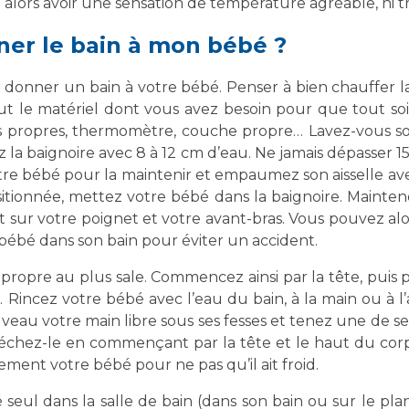
alors avoir une sensation de température agréable, ni tr
er le bain à mon bébé ?
ur donner un bain à votre bébé. Penser à bien chauffer la
t le matériel dont vous avez besoin pour que tout soi
ts propres, thermomètre, couche propre… Lavez-vous s
la baignoire avec 8 à 12 cm d’eau. Ne jamais dépasser 1
otre bébé pour la maintenir et empaumez son aisselle av
ositionnée, mettez votre bébé dans la baignoire. Maintenez
 sur votre poignet et votre avant-bras. Vous pouvez al
bébé dans son bain pour éviter un accident.
propre au plus sale. Commencez ainsi par la tête, puis p
 Rincez votre bébé avec l’eau du bain, à la main ou à l’
uveau votre main libre sous ses fesses et tenez une de 
échez-le en commençant par la tête et le haut du corps
dement votre bébé pour ne pas qu’il ait froid.
seul dans la salle de bain (dans son bain ou sur le plan