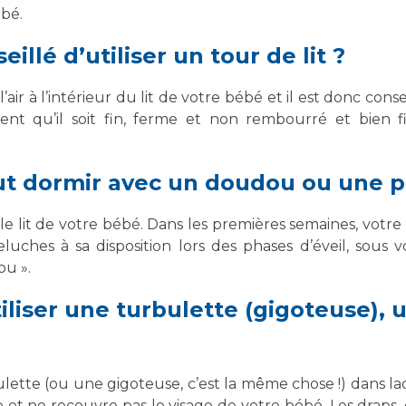
bé.
illé d’utiliser un tour de lit ?
’air à l’intérieur du lit de votre bébé et il est donc conse
nt qu’il soit fin, ferme et non rembourré et bien fi
t dormir avec un doudou ou une p
s le lit de votre bébé. Dans les premières semaines, vot
eluches à sa disposition lors des phases d’éveil, sous
ou ».
tiliser une turbulette (gigoteuse),
lette (ou une gigoteuse, c’est la même chose !) dans laqu
e et ne recouvre pas le visage de votre bébé. Les draps, 