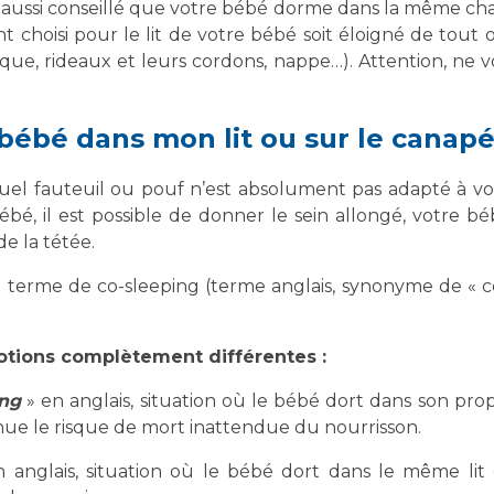
est aussi conseillé que votre bébé dorme dans la même cha
Maladies Rares
nt choisi pour le lit de votre bébé soit éloigné de tout
Plateforme d'Expertise
Maternité Hôpital Nord
rique, rideaux et leurs cordons, nappe…). Attention, n
Maladies Rares
 bébé dans mon lit ou sur le canapé
e quel fauteuil ou pouf n’est absolument pas adapté à v
 bébé, il est possible de donner le sein allongé, votre 
de la tétée.
terme de co-sleeping (terme anglais, synonyme de « co
otions complètement différentes :
ing
» en anglais, situation où le bébé dort dans son pr
ue le risque de mort inattendue du nourrisson.
 anglais, situation où le bébé dort dans le même lit