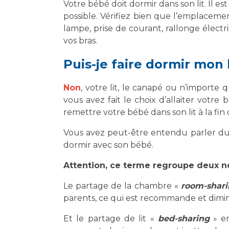
Laïcité et cultes
Votre bébé doit dormir dans son lit. Il 
Les structures de recherche
possible. Vérifiez bien que l’emplaceme
Les associations
lampe, prise de courant, rallonge élect
Livret d'accueil
vos bras.
Salon des familles
Transports sanitaires
Puis-je faire dormir mon
Vos droits, vos devoirs
Non
, votre lit, le canapé ou n’import
vous avez fait le choix d’allaiter votre
remettre votre bébé dans son lit à la fin 
Vous avez peut-être entendu parler du 
dormir avec son bébé.
Attention, ce terme regroupe deux n
Le partage de la chambre «
room-shar
parents, ce qui est recommande et dimin
Et le partage de lit «
bed-sharing
» en