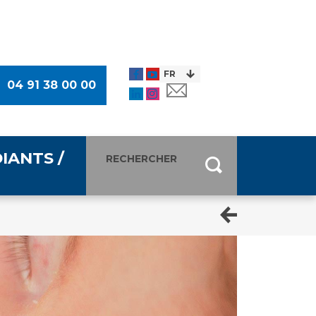
04 91 38 00 00
IANTS /
entants
ultimédia
 Des Usagers (CDU)
de presse
ocaux des Usagers
esse
usagers