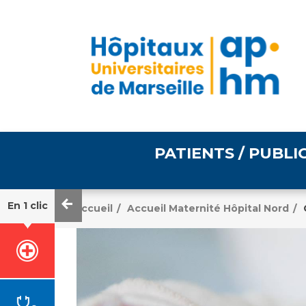
PATIENTS / PUBLI
En 1 clic
Accueil
Accueil Maternité Hôpital Nord
/
/
Informations pratiques
Égalité professionnelle
Accès à votre dossier
médical
Emploi / formation
Tarifs