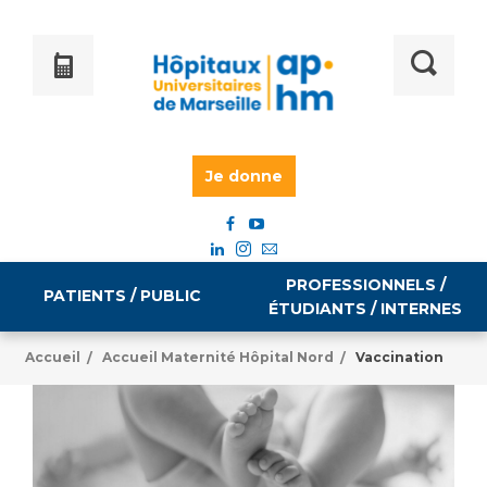
Je donne
PROFESSIONNELS /
PATIENTS / PUBLIC
ÉTUDIANTS / INTERNES
Accueil
Accueil Maternité Hôpital Nord
Vaccination
/
/
Informations pratiques
Égalité professionnelle
Accès à votre dossier médical
Emploi / formation
Tarifs