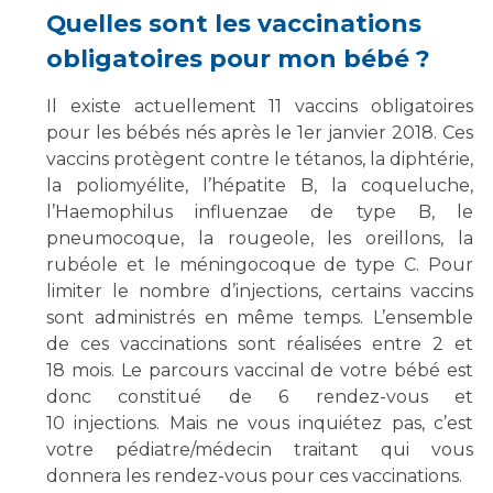
Liste des marchés conclus
Quelles sont les vaccinations
Documents utiles
obligatoires pour mon bébé ?
Qualité
Il existe actuellement 11 vaccins obligatoires
pour les bébés nés après le 1er janvier 2018. Ces
Nos indicateurs qualité et de sécurité des soins
vaccins protègent contre le tétanos, la diphtérie,
la poliomyélite, l’hépatite B, la coqueluche,
l’Haemophilus influenzae de type B, le
Protection des données
pneumocoque, la rougeole, les oreillons, la
rubéole et le méningocoque de type C. Pour
limiter le nombre d’injections, certains vaccins
Sécurité
sont administrés en même temps. L’ensemble
de ces vaccinations sont réalisées entre 2 et
18 mois. Le parcours vaccinal de votre bébé est
Les recherches en santé à l’AP-HM
donc constitué de 6 rendez-vous et
10 injections. Mais ne vous inquiétez pas, c’est
votre pédiatre/médecin traitant qui vous
Lieu de santé sans tabac
donnera les rendez-vous pour ces vaccinations.