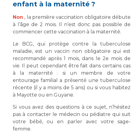
Les pôles d'activité médicale
Cancer
enfant à la maternité ?
Anatomie et Cytologie Pathologiques
Adresser un examen au Laboratoire d'Infectiologie
Non
, la première vaccination obligatoire débute
à l’âge de 2 mois. Il n’est donc pas possible de
Médecine nucléaire
Centres de référence Maladies Rares
commencer cette vaccination à la maternité.
Plateforme d'Expertise Maladies Rares
Le BCG, qui protège contre la tuberculose
Maladies rares
maladie, est un vaccin non obligatoire qui est
Presse / Multimédia
recommandé après 1 mois, dans le 2e mois de
vie. Il peut cependant être fait dans certains cas
Maternité Hôpital Nord
Communiqués de presse
à la maternité : si un membre de votre
entourage familial a présenté une tuberculose
Dossiers de presse
récente (il y a moins de 5 ans) ou si vous habitez
Médiathèque
à Mayotte ou en Guyane.
Vos représentants
Si vous avez des questions à ce sujet, n’hésitez
Fournisseurs
pas à contacter le médecin ou pédiatre qui suit
La Commission Des Usagers (CDU)
votre bébé, ou en parler avec votre sage-
Les Comités Locaux des Usagers
Rôles et missions
femme.
Le projet des usagers