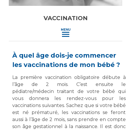
Vous accompagnez, vous rendez visite à un patient
Emplois paramédicaux
Vous allez être hospitalisé(e)
VACCINATION
Emplois administratifs
Vous avez un examen d'imagerie ou de radiologie
Emplois médicaux
à réaliser
MENU
Espace Formation
Vous avez une analyse à réaliser
Étudiants hospitaliers
Vous venez en consultation
À quel âge dois-je commencer
Emplois techniques et médico-techniques
myaphm, votre espace santé en ligne
Emplois divers
Infos COVID-19
les vaccinations de mon bébé ?
Emplois socio-éducatifs
La première vaccination obligatoire débute à
Statuts
l’âge de 2 mois. C’est ensuite le
Vivre ensemble à l'hôpital
Stages paramédicaux
pédiatre/médecin traitant de votre bébé qui
vous donnera les rendez-vous pour les
Culture à l'hôpital
vaccinations suivantes. Sachez que si votre bébé
Laïcité et cultes
Chercheurs
est né prématuré, les vaccinations se feront
Les associations
aussi à l’âge de 2 mois, sans prendre en compte
La recherche clinique à l'AP-HM
Livret d'accueil
son âge gestationnel à la naissance. Il est donc