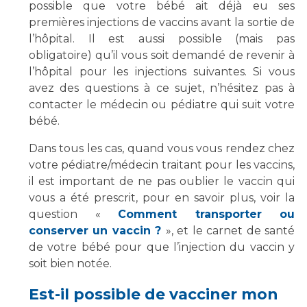
Les structures de recherche
Salon des familles
possible que votre bébé ait déjà eu ses
premières injections de vaccins avant la sortie de
Transports sanitaires
l’hôpital. Il est aussi possible (mais pas
Vos droits, vos devoirs
Écoles et Instituts de Formation
obligatoire) qu’il vous soit demandé de revenir à
l’hôpital pour les injections suivantes. Si vous
avez des questions à ce sujet, n’hésitez pas à
Handicap
contacter le médecin ou pédiatre qui suit votre
Plateforme des internes
bébé.
Handi 13
Dans tous les cas, quand vous vous rendez chez
Pôle Médecine Physique et Réadaptation
Professionnels de santé
votre pédiatre/médecin traitant pour les vaccins,
Accueil sourds et malentendants
il est important de ne pas oublier le vaccin qui
Charte Romain Jacob
Adresser un patient
vous a été prescrit, pour en savoir plus, voir la
Mouvement Parcours Handicap 13
question «
Comment transporter ou
Réseaux de soins
conserver un vaccin ?
», et le carnet de santé
Adresser un examen au Laboratoire de Biologie
de votre bébé pour que l’injection du vaccin y
Médicale
Activité physique
soit bien notée.
Radiologie / Imagerie
Cancérologie
Est-il possible de vacciner mon