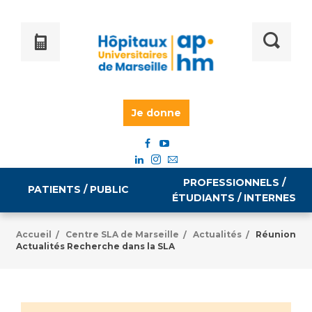
Je donne
PROFESSIONNELS /
PATIENTS / PUBLIC
ÉTUDIANTS / INTERNES
Accueil
Centre SLA de Marseille
Actualités
Réunion
/
/
/
Actualités Recherche dans la SLA
Informations pratiques
Égalité professionnelle
Accès à votre dossier médical
Emploi / formation
Tarifs