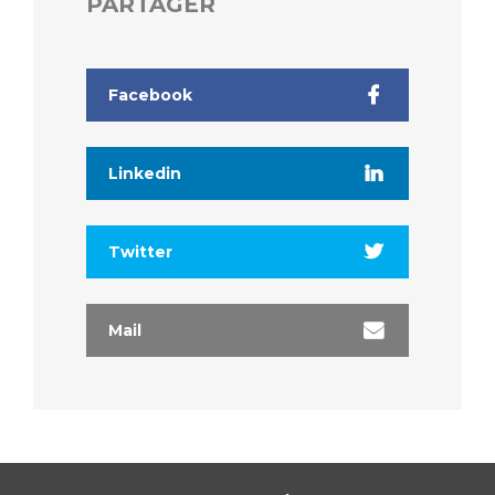
PARTAGER
Liste des marchés conclus
Documents utiles
Qualité
Facebook
Nos indicateurs qualité et de sécurité des soins
Linkedin
Protection des données
Twitter
Sécurité
Mail
Les recherches en santé à l’AP-HM
Lieu de santé sans tabac