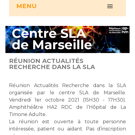
MENU
Vous accompagnez, vous rendez visite à un patient
Emplois paramédicaux
Vous allez être hospitalisé(e)
Emplois administratifs
Vous avez un examen d'imagerie ou de radiologie
Emplois médicaux
à réaliser
Espace Formation
Vous avez une analyse à réaliser
Étudiants hospitaliers
Vous venez en consultation
Emplois techniques et médico-techniques
myaphm, votre espace santé en ligne
RÉUNION ACTUALITÉS
Emplois divers
Infos COVID-19
RECHERCHE DANS LA SLA
Emplois socio-éducatifs
Statuts
Réunion Actualités Recherche dans la SLA
Vivre ensemble à l'hôpital
Stages paramédicaux
organisée par le centre SLA de Marseille.
Vendredi 1er octobre 2021 (15H30 - 17H30).
Culture à l'hôpital
Amphithéâtre HA2 RDC de l’Hôpital de La
Laïcité et cultes
Chercheurs
Timone Adulte.
Les associations
La réunion est ouverte à toute personne
La recherche clinique à l'AP-HM
intéressée, patient ou aidant. Pas d’inscription
Livret d'accueil