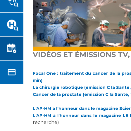
Emplois paramédicaux
Vous accompagnez, vous
rendez visite à un patient
Emplois administratifs
Vous allez être hospitalisé(e)
Emplois médicaux
Vous avez un examen
Espace Formation
d'imagerie ou de radiologie à
Étudiants hospitaliers
réaliser
Emplois techniques et
Vous avez une analyse à
médico-techniques
VIDÉOS ET ÉMISSIONS TV,
réaliser
Emplois divers
Vous venez en consultation
Emplois socio-éducatifs
myaphm, votre espace
Focal One : traitement du cancer de la pros
Statuts
santé en ligne
min)
Stages paramédicaux
Infos COVID-19
La chirurgie robotique (émission C la Santé,
Cancer de la prostate (émission C la Santé,
Chercheurs
L'AP-HM à l'honneur dans le magazine Scien
Vivre ensemble à l'hôpital
L'AP-HM à l'honneur dans le magazine LE
recherche)
La recherche clinique à l'AP-
Culture à l'hôpital
HM