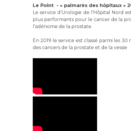
Laïcité et cultes
Le Point - « palmarès des hôpitaux » 2
Les structures de recherche
Les associations
Le service d’Urologie de l’Hôpital Nord est
Livret d'accueil
plus performants pour le cancer de la prost
l’adénome de la prostate.
Salon des familles
Transports sanitaires
En 2019 le service est classé parmi les 30 
Vos droits, vos devoirs
des cancers de la prostate et de la vessie