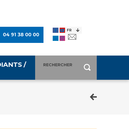
04 91 38 00 00
IANTS /
entants
ultimédia
 Des Usagers (CDU)
de presse
ocaux des Usagers
esse
usagers