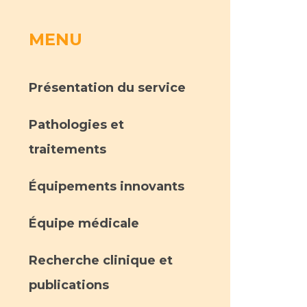
MENU
rs
 qualité et de sécurité des soins
ons
Présentation du service
hés conclus
Pathologies et
les
 des données
traitements
Équipements innovants
Équipe médicale
ches en santé à l’AP-HM
Recherche clinique et
publications
nté sans tabac