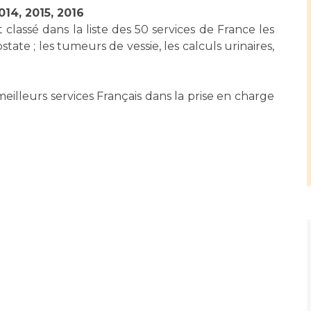
Maladies Rares
014, 2015, 2016
Plateforme d'Expertise
 classé dans la liste des 50 services de France les
Maternité Hôpital Nord
Maladies Rares
ate ; les tumeurs de vessie, les calculs urinaires,
meilleurs services Français dans la prise en charge