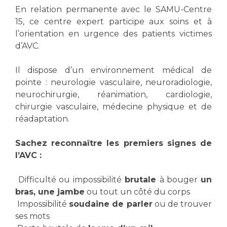
Les structures de recherche
Salon des familles
En relation permanente avec le SAMU-Centre
Transports sanitaires
15, ce centre expert participe aux soins et à
Vos droits, vos devoirs
l’orientation en urgence des patients victimes
Écoles et Instituts de Formation
d’AVC.
Handicap
Il dispose d’un environnement médical de
Plateforme des internes
pointe : neurologie vasculaire, neuroradiologie,
neurochirurgie, réanimation, cardiologie,
Handi 13
chirurgie vasculaire, médecine physique et de
Pôle Médecine Physique et Réadaptation
Professionnels de santé
réadaptation.
Accueil sourds et malentendants
Charte Romain Jacob
Sachez reconnaître les premiers signes de
Adresser un patient
Mouvement Parcours Handicap 13
l’AVC :
Réseaux de soins
Adresser un examen au Laboratoire de Biologie
Difficulté ou impossibilité
brutale
à bouger
un
Médicale
Activité physique
bras, une jambe
ou tout un côté du corps
Radiologie / Imagerie
Impossibilité
soudaine de parler
ou de trouver
Cancérologie
ses mots