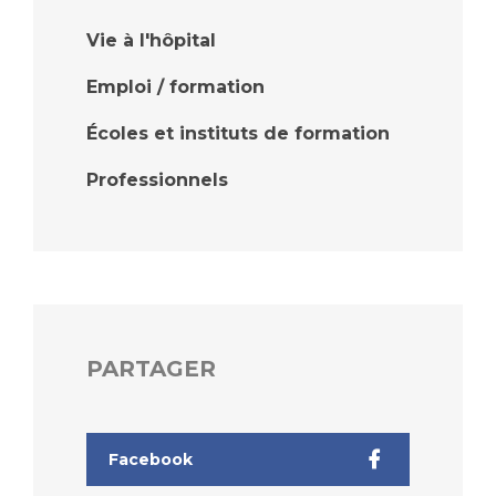
Liste des marchés conclus
Documents utiles
Vie à l'hôpital
Qualité
Emploi / formation
Écoles et instituts de formation
Nos indicateurs qualité et de sécurité des soins
Professionnels
Protection des données
Sécurité
PARTAGER
Les recherches en santé à l’AP-HM
Facebook
Lieu de santé sans tabac