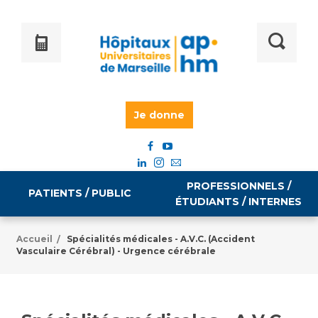
Je donne
PROFESSIONNELS /
PATIENTS / PUBLIC
ÉTUDIANTS / INTERNES
Accueil
Spécialités médicales - A.V.C. (Accident
/
Vasculaire Cérébral) - Urgence cérébrale
Informations pratiques
Égalité professionnelle
Accès à votre dossier médical
Emploi / formation
Tarifs