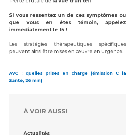
Les pôles d'activité médicale
Perte brutale de
la vue d’un œil
Cancer
Anatomie et Cytologie Pathologiques
Si vous ressentez un de ces symptômes ou
Adresser un examen au Laboratoire d'Infectiologie
que vous en êtes témoin, appelez
Médecine nucléaire
Centres de référence Maladies Rares
immédiatement le 15 !
Plateforme d'Expertise Maladies Rares
Les stratégies thérapeutiques spécifiques
Maladies rares
peuvent ainsi être mises en œuvre en urgence.
Presse / Multimédia
Maternité Hôpital Nord
Communiqués de presse
AVC : quelles prises en charge (émission C la
Santé, 26 min)
Dossiers de presse
Médiathèque
Vos représentants
À VOIR AUSSI
Fournisseurs
La Commission Des Usagers (CDU)
Les Comités Locaux des Usagers
Rôles et missions
Actualités
Le projet des usagers