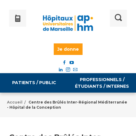
Je donne
PROFESSIONNELS /
PATIENTS / PUBLIC
ÉTUDIANTS / INTERNES
Accueil
Centre des Brûlés Inter-Régional Méditerranée
/
- Hôpital de la Conception
Informations pratiques
Égalité professionnelle
Accès à votre dossier médical
Emploi / formation
Tarifs