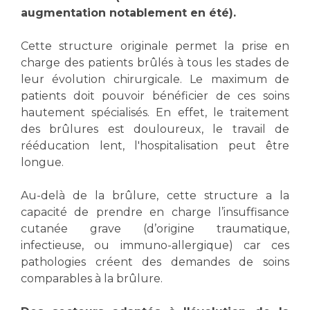
Les structures de recherche
Salon des familles
augmentation notablement en été).
Transports sanitaires
Vos droits, vos devoirs
Cette structure originale permet la prise en
Écoles et Instituts de Formation
charge des patients brûlés à tous les stades de
leur évolution chirurgicale. Le maximum de
Handicap
patients doit pouvoir bénéficier de ces soins
Plateforme des internes
hautement spécialisés. En effet, le traitement
des brûlures est douloureux, le travail de
Handi 13
rééducation lent, l'hospitalisation peut être
Pôle Médecine Physique et Réadaptation
Professionnels de santé
longue.
Accueil sourds et malentendants
Charte Romain Jacob
Au-delà de la brûlure, cette structure a la
Adresser un patient
Mouvement Parcours Handicap 13
capacité de prendre en charge l’insuffisance
Réseaux de soins
cutanée grave (d’origine traumatique,
Adresser un examen au Laboratoire de Biologie
infectieuse, ou immuno-allergique) car ces
Médicale
Activité physique
pathologies créent des demandes de soins
Radiologie / Imagerie
comparables à la brûlure.
Cancérologie