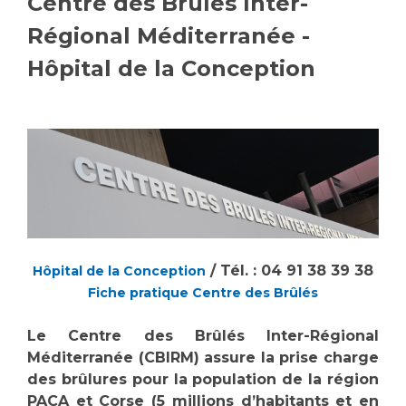
Centre des Brûlés Inter-
Vous accompagnez, vous rendez visite à un patient
Régional Méditerranée -
Emplois paramédicaux
Vous allez être hospitalisé(e)
Hôpital de la Conception
Emplois administratifs
Vous avez un examen d'imagerie ou de radiologie
Emplois médicaux
à réaliser
Espace Formation
Vous avez une analyse à réaliser
Étudiants hospitaliers
Vous venez en consultation
Emplois techniques et médico-techniques
myaphm, votre espace santé en ligne
Emplois divers
Infos COVID-19
Emplois socio-éducatifs
Statuts
Vivre ensemble à l'hôpital
Stages paramédicaux
/ Tél. : 04 91 38 39 38
Hôpital de la Conception
Fiche pratique Centre des Brûlés
Culture à l'hôpital
Le Centre des Brûlés Inter-Régional
Laïcité et cultes
Chercheurs
Méditerranée (CBIRM) assure la prise charge
Les associations
des brûlures pour la population de la région
La recherche clinique à l'AP-HM
Livret d'accueil
PACA et Corse (5 millions d’habitants et en