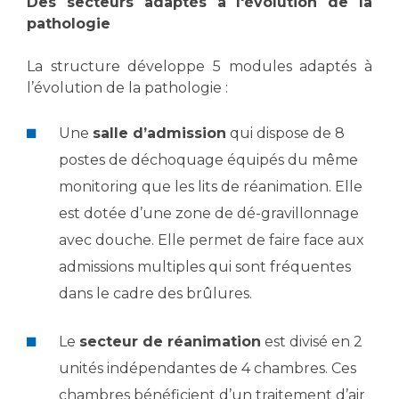
Les pôles d'activité médicale
Des secteurs adaptés à l'évolution de la
Cancer
pathologie
Anatomie et Cytologie Pathologiques
Adresser un examen au Laboratoire d'Infectiologie
La structure développe 5 modules adaptés à
Médecine nucléaire
Centres de référence Maladies Rares
l’évolution de la pathologie :
Plateforme d'Expertise Maladies Rares
Une
salle d’admission
qui dispose de 8
Maladies rares
postes de déchoquage équipés du même
Presse / Multimédia
monitoring que les lits de réanimation. Elle
Maternité Hôpital Nord
est dotée d’une zone de dé-gravillonnage
Communiqués de presse
Dossiers de presse
avec douche. Elle permet de faire face aux
Médiathèque
admissions multiples qui sont fréquentes
dans le cadre des brûlures.
Vos représentants
Fournisseurs
Le
secteur de réanimation
est divisé en 2
La Commission Des Usagers (CDU)
unités indépendantes de 4 chambres. Ces
Les Comités Locaux des Usagers
Rôles et missions
chambres bénéficient d’un traitement d’air
Le projet des usagers