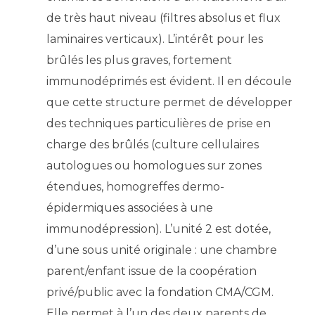
Liste des marchés conclus
de très haut niveau (filtres absolus et flux
Documents utiles
laminaires verticaux). L’intérêt pour les
Qualité
brûlés les plus graves, fortement
immunodéprimés est évident. Il en découle
Nos indicateurs qualité et de sécurité des soins
que cette structure permet de développer
des techniques particulières de prise en
Protection des données
charge des brûlés (culture cellulaires
autologues ou homologues sur zones
étendues, homogreffes dermo-
Sécurité
épidermiques associées à une
immunodépression). L’unité 2 est dotée,
Les recherches en santé à l’AP-HM
d’une sous unité originale : une chambre
parent/enfant issue de la coopération
privé/public avec la fondation CMA/CGM.
Lieu de santé sans tabac
Elle permet à l’un des deux parents de