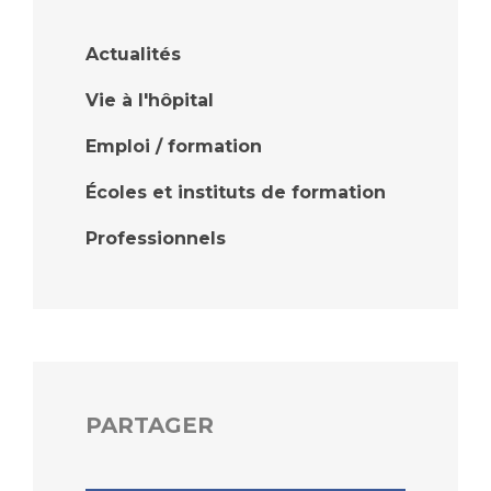
Liste des marchés conclus
Documents utiles
Actualités
Qualité
Vie à l'hôpital
Nos indicateurs qualité et de sécurité des soins
Emploi / formation
Écoles et instituts de formation
Protection des données
Professionnels
Sécurité
Les recherches en santé à l’AP-HM
PARTAGER
Lieu de santé sans tabac