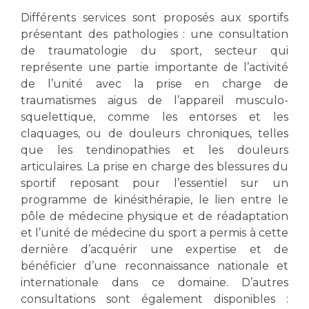
Les structures de recherche
Salon des familles
Différents services sont proposés aux sportifs
Transports sanitaires
présentant des pathologies : une consultation
Vos droits, vos devoirs
de traumatologie du sport, secteur qui
Écoles et Instituts de Formation
représente une partie importante de l’activité
de l’unité avec la prise en charge de
Handicap
traumatismes aigus de l’appareil musculo-
Plateforme des internes
squelettique, comme les entorses et les
Handi 13
claquages, ou de douleurs chroniques, telles
que les tendinopathies et les douleurs
Pôle Médecine Physique et Réadaptation
Professionnels de santé
articulaires. La prise en charge des blessures du
Accueil sourds et malentendants
sportif reposant pour l’essentiel sur un
Charte Romain Jacob
Adresser un patient
programme de kinésithérapie, le lien entre le
Mouvement Parcours Handicap 13
pôle de médecine physique et de réadaptation
Réseaux de soins
et l’unité de médecine du sport a permis à cette
Adresser un examen au Laboratoire de Biologie
dernière d’acquérir une expertise et de
Médicale
Activité physique
bénéficier d’une reconnaissance nationale et
Radiologie / Imagerie
internationale dans ce domaine. D’autres
Cancérologie
consultations sont également disponibles :