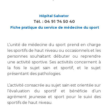
Vous accompagnez, vous rendez visite à un patient
Emplois paramédicaux
Vous allez être hospitalisé(e)
Hôpital Salvator
Emplois administratifs
Vous avez un examen d'imagerie ou de radiologie
Tél. : 04 91 74 50 40
Emplois médicaux
à réaliser
Fiche pratique du service de médecine du sport
Espace Formation
Vous avez une analyse à réaliser
Étudiants hospitaliers
Vous venez en consultation
L’unité de médecine du sport prend en charge
Emplois techniques et médico-techniques
myaphm, votre espace santé en ligne
les sportifs de haut niveau ou occasionnels et les
Emplois divers
Infos COVID-19
personnes souhaitant débuter ou reprendre
Emplois socio-éducatifs
une activité sportive. Ses activités concernent à
Statuts
la fois le sujet sain et sportif, et le sujet
Vivre ensemble à l'hôpital
Stages paramédicaux
présentant des pathologies.
Culture à l'hôpital
L’activité consacrée au sujet sain est orientée sur
Laïcité et cultes
Chercheurs
l’évaluation du sportif et bénéficie d’un
Les associations
agrément jeunesse et sport pour le suivi des
sportifs de haut niveau.
La recherche clinique à l'AP-HM
Livret d'accueil