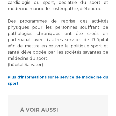
Les pôles d'activité médicale
Cancer
cardiologie du sport, pédiatrie du sport et
Anatomie et Cytologie Pathologiques
médecine manuelle - ostéopathie, diététique.
Adresser un examen au Laboratoire d'Infectiologie
Des programmes de reprise des activités
Médecine nucléaire
Centres de référence Maladies Rares
physiques pour les personnes souffrant de
Plateforme d'Expertise Maladies Rares
pathologies chroniques ont été créés en
partenariat avec d’autres services de l’hôpital
Maladies rares
afin de mettre en œuvre la politique sport et
Presse / Multimédia
santé développée par les sociétés savantes de
médecine du sport.
Maternité Hôpital Nord
Communiqués de presse
(hôpital Salvator)
Dossiers de presse
Médiathèque
Plus d'informations sur le service de médecine du
sport
Vos représentants
Fournisseurs
La Commission Des Usagers (CDU)
Les Comités Locaux des Usagers
À VOIR AUSSI
Rôles et missions
Le projet des usagers