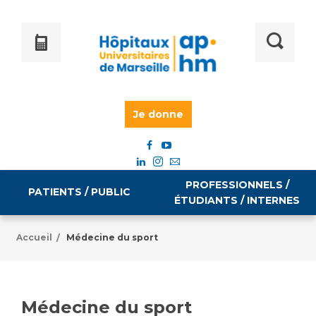
Je donne
PROFESSIONNELS /
PATIENTS / PUBLIC
ÉTUDIANTS / INTERNES
Accueil
Médecine du sport
/
Informations pratiques
Égalité professionnelle
Accès à votre dossier médical
Médecine du sport
Emploi / formation
Tarifs