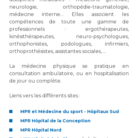
Les pôles d'activité médicale
Cancer
neurologie, orthopédie-traumatologie,
Anatomie et Cytologie Pathologiques
médecine interne… Elles associent les
Adresser un examen au Laboratoire d'Infectiologie
compétences de toute une gamme de
Médecine nucléaire
Centres de référence Maladies Rares
professionnels : ergothérapeutes,
Plateforme d'Expertise Maladies Rares
kinésithérapeutes, neuro-psychologues,
orthophonistes, podologues, infirmiers,
Maladies rares
orthoprothésistes, assistantes sociales, ...
Presse / Multimédia
La médecine physique se pratique en
Maternité Hôpital Nord
consultation ambulatoire, ou en hospitalisation
Communiqués de presse
de jour ou complète.
Dossiers de presse
Médiathèque
Liens vers les différents sites :
Vos représentants
MPR et Médecine du sport - Hôpitaux Sud
Fournisseurs
La Commission Des Usagers (CDU)
MPR Hôpital de la Conception
Les Comités Locaux des Usagers
MPR Hôpital Nord
Rôles et missions
Le projet des usagers