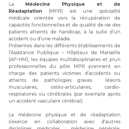
Les structures de recherche
Salon des familles
La
Médecine Physique et de
Transports sanitaires
Réadaptation
(MPR) est une spécialité
médicale orientée vers la récupération de
Vos droits, vos devoirs
Écoles et Instituts de Formation
capacités fonctionnelles et de qualité de vie des
patients atteints de handicap, à la suite d’un
accident ou d’une maladie.
Handicap
Plateforme des internes
Présentes dans les différents établissements de
l’Assistance Publique – Hôpitaux de Marseille
Handi 13
(AP-HM), les équipes multidisciplinaires et pluri
Pôle Médecine Physique et Réadaptation
professionnelles du pôle MPR prennent en
Professionnels de santé
Accueil sourds et malentendants
charge des patients victimes d’accidents ou
Charte Romain Jacob
atteints de pathologies graves : lésions
Adresser un patient
musculaires, ostéo-articulaires, cardio-
Mouvement Parcours Handicap 13
Réseaux de soins
respiratoires ou cérébrales (par exemple après
Adresser un examen au Laboratoire de Biologie
un accident vasculaire cérébral).
Médicale
Activité physique
Radiologie / Imagerie
La médecine physique et de réadaptation
Cancérologie
s’exerce en collaboration avec d'autres
disciplines médicales : médecine générale,