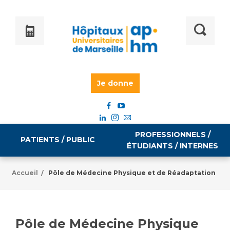
Je donne
PROFESSIONNELS /
PATIENTS / PUBLIC
ÉTUDIANTS / INTERNES
Accueil
Pôle de Médecine Physique et de Réadaptation
/
Informations pratiques
Égalité professionnelle
Accès à votre dossier médical
Pôle de Médecine Physique
Emploi / formation
Tarifs