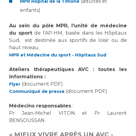
(adultes et
Liste des marchés conclus
MPR Hôpital de la Timone
Documents utiles
enfants)
Qualité
Au sein du pôle MPR, l'unité de médecine
du sport
de l'AP-HM, basée dans les Hôpitaux
Nos indicateurs qualité et de sécurité des soins
Sud, est destinée aux sportifs de loisir ou de
haut niveau.
MPR et Médecine du sport - Hôpitaux Sud
Protection des données
Ateliers thérapeutiques AVC : toutes les
informations :
Sécurité
(document PDF)
Flyer
(document PDF)
Communiqué de presse
Médecins responsables
:
Les recherches en santé à l’AP-HM
Pr Jean-Michel VITON et Pr Laurent
BENSOUSSAN
Lieu de santé sans tabac
« MIEUX VIVRE APRÈS UN AVC -