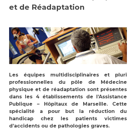
et de Réadaptation
Vous accompagnez, vous rendez visite à un patient
Emplois paramédicaux
Vous allez être hospitalisé(e)
Emplois administratifs
Vous avez un examen d'imagerie ou de radiologie
Emplois médicaux
à réaliser
Espace Formation
Vous avez une analyse à réaliser
Étudiants hospitaliers
Vous venez en consultation
Emplois techniques et médico-techniques
myaphm, votre espace santé en ligne
Emplois divers
Infos COVID-19
Emplois socio-éducatifs
Les équipes multidisciplinaires et pluri
Statuts
professionnelles du pôle de Médecine
Vivre ensemble à l'hôpital
physique et de réadaptation sont présentes
Stages paramédicaux
dans les 4 établissements de l’Assistance
Publique – Hôpitaux de Marseille. Cette
Culture à l'hôpital
spécialité a pour but la réduction du
Laïcité et cultes
Chercheurs
handicap chez les patients victimes
Les associations
d’accidents ou de pathologies graves.
La recherche clinique à l'AP-HM
Livret d'accueil