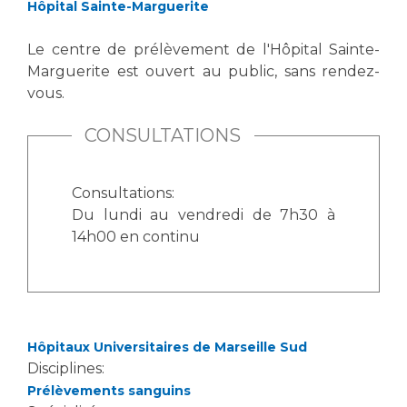
Les pôles d'activité médicale
Cancer
Hôpital Sainte-Marguerite
Anatomie et Cytologie Pathologiques
Le centre de prélèvement de l'Hôpital Sainte-
Adresser un examen au Laboratoire d'Infectiologie
Marguerite est ouvert au public, sans rendez-
Médecine nucléaire
Centres de référence Maladies Rares
vous.
Plateforme d'Expertise Maladies Rares
CONSULTATIONS
Maladies rares
Presse / Multimédia
Consultations:
Maternité Hôpital Nord
Du lundi au vendredi de 7h30 à
Communiqués de presse
14h00 en continu
Dossiers de presse
Médiathèque
Vos représentants
Fournisseurs
Hôpitaux Universitaires de Marseille Sud
La Commission Des Usagers (CDU)
Disciplines:
Les Comités Locaux des Usagers
Rôles et missions
Prélèvements sanguins
Le projet des usagers