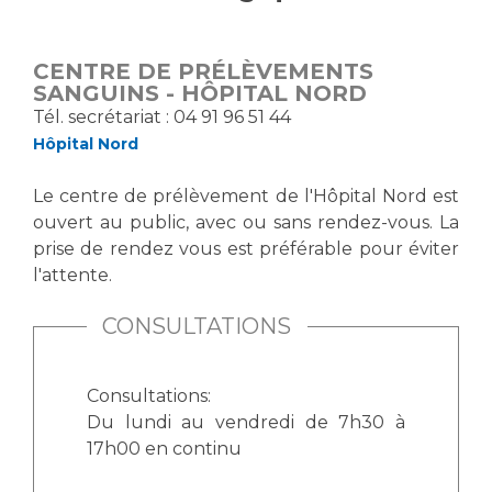
Vous accompagnez, vous rendez visite à un patient
Emplois paramédicaux
Vous allez être hospitalisé(e)
CENTRE DE PRÉLÈVEMENTS
Emplois administratifs
Vous avez un examen d'imagerie ou de radiologie
SANGUINS - HÔPITAL NORD
Emplois médicaux
à réaliser
Tél. secrétariat : 04 91 96 51 44
Espace Formation
Hôpital Nord
Vous avez une analyse à réaliser
Étudiants hospitaliers
Vous venez en consultation
Le centre de prélèvement de l'Hôpital Nord est
Emplois techniques et médico-techniques
myaphm, votre espace santé en ligne
ouvert au public, avec ou sans rendez-vous. La
Emplois divers
Infos COVID-19
prise de rendez vous est préférable pour éviter
Emplois socio-éducatifs
l'attente.
Statuts
Vivre ensemble à l'hôpital
CONSULTATIONS
Stages paramédicaux
Culture à l'hôpital
Consultations:
Laïcité et cultes
Chercheurs
Du lundi au vendredi de 7h30 à
Les associations
17h00 en continu
La recherche clinique à l'AP-HM
Livret d'accueil