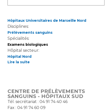
Les structures de recherche
Salon des familles
Transports sanitaires
Vos droits, vos devoirs
Écoles et Instituts de Formation
Hôpitaux Universitaires de Marseille Nord
Disciplines:
Prélèvements sanguins
Handicap
Spécialités:
Plateforme des internes
Examens biologiques
Handi 13
Hôpital secteur:
Pôle Médecine Physique et Réadaptation
Hôpital Nord
Professionnels de santé
Accueil sourds et malentendants
Lire la suite
Charte Romain Jacob
Adresser un patient
Mouvement Parcours Handicap 13
Réseaux de soins
Adresser un examen au Laboratoire de Biologie
CENTRE DE PRÉLÈVEMENTS
Médicale
Activité physique
SANGUINS - HÔPITAUX SUD
Radiologie / Imagerie
Tél. secrétariat : 04 91 74 40 46
Cancérologie
Fax : 04 91 74 60 09