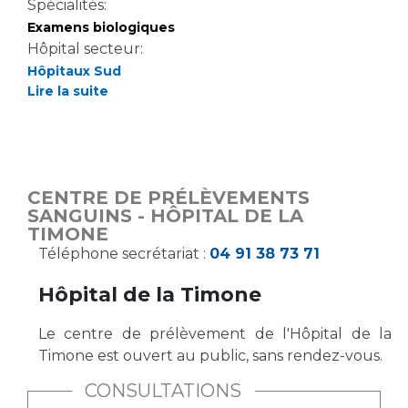
Liste des marchés conclus
Spécialités:
Examens biologiques
Documents utiles
Hôpital secteur:
Qualité
Hôpitaux Sud
Lire la suite
Nos indicateurs qualité et de sécurité des soins
Protection des données
CENTRE DE PRÉLÈVEMENTS
SANGUINS - HÔPITAL DE LA
TIMONE
Sécurité
Téléphone secrétariat :
04 91 38 73 71
Hôpital de la Timone
Les recherches en santé à l’AP-HM
Le centre de prélèvement de l'Hôpital de la
Timone est ouvert au public, sans rendez-vous.
Lieu de santé sans tabac
CONSULTATIONS