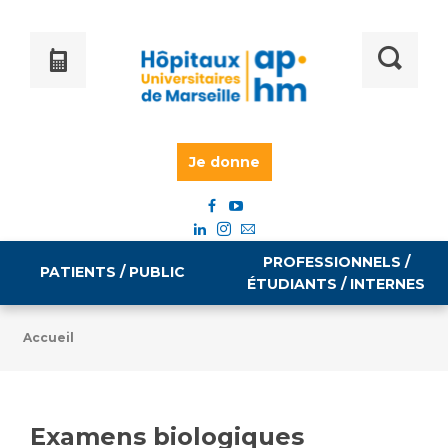
Je donne
PROFESSIONNELS /
PATIENTS / PUBLIC
ÉTUDIANTS / INTERNES
Accueil
Informations pratiques
Égalité professionnelle
Accès à votre dossier médical
Examens biologiques
Emploi / formation
Tarifs