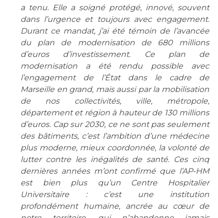
Les structures de recherche
Salon des familles
a tenu. Elle a soigné protégé, innové, souvent
Transports sanitaires
dans l’urgence et toujours avec engagement.
Durant ce mandat, j’ai été témoin de l’avancée
Vos droits, vos devoirs
Écoles et Instituts de Formation
du plan de modernisation de 680 millions
d’euros d’investissement. Ce plan de
modernisation a été rendu possible avec
Handicap
Plateforme des internes
l’engagement de l’État dans le cadre de
Marseille en grand, mais aussi par la mobilisation
Handi 13
de nos collectivités, ville, métropole,
Pôle Médecine Physique et Réadaptation
département et région à hauteur de 130 millions
Professionnels de santé
Accueil sourds et malentendants
d’euros. Cap sur 2030, ce ne sont pas seulement
Charte Romain Jacob
des bâtiments, c’est l’ambition d’une médecine
Adresser un patient
plus moderne, mieux coordonnée, la volonté de
Mouvement Parcours Handicap 13
Réseaux de soins
lutter contre les inégalités de santé. Ces cinq
Adresser un examen au Laboratoire de Biologie
dernières années m’ont confirmé que l’AP-HM
Médicale
est bien plus qu’un Centre Hospitalier
Activité physique
Radiologie / Imagerie
Universitaire : c’est une institution
Cancérologie
profondément humaine, ancrée au cœur de
notre territoire, qui n’abandonne jamais