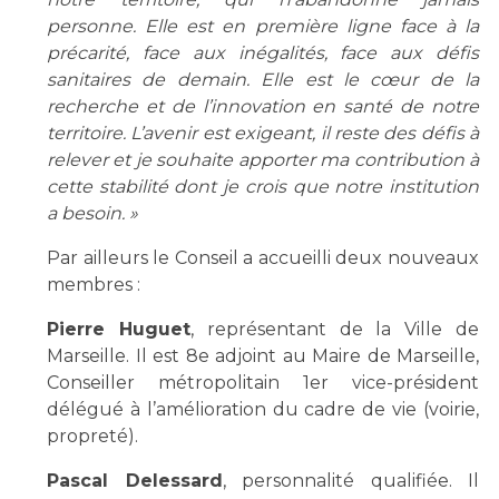
Les pôles d'activité médicale
Cancer
personne. Elle est en première ligne face à la
Anatomie et Cytologie Pathologiques
précarité, face aux inégalités, face aux défis
Adresser un examen au Laboratoire d'Infectiologie
sanitaires de demain. Elle est le cœur de la
Médecine nucléaire
Centres de référence Maladies Rares
recherche et de l’innovation en santé de notre
Plateforme d'Expertise Maladies Rares
territoire. L’avenir est exigeant, il reste des défis à
relever et je souhaite apporter ma contribution à
Maladies rares
cette stabilité dont je crois que notre institution
Presse / Multimédia
a besoin. »
Par ailleurs le Conseil a accueilli deux nouveaux
Maternité Hôpital Nord
Communiqués de presse
membres :
Dossiers de presse
Pierre Huguet
, représentant de la Ville de
Médiathèque
Marseille. Il est 8e adjoint au Maire de Marseille,
Vos représentants
Conseiller métropolitain 1er vice-président
délégué à l’amélioration du cadre de vie (voirie,
Fournisseurs
La Commission Des Usagers (CDU)
propreté).
Les Comités Locaux des Usagers
Rôles et missions
Pascal Delessard
, personnalité qualifiée. Il
Le projet des usagers