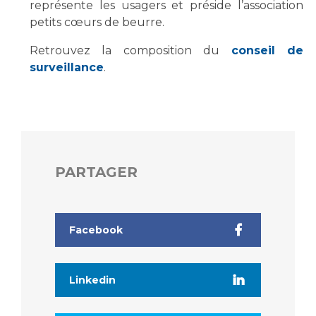
Liste des marchés conclus
représente les usagers et préside l’association
petits cœurs de beurre.
Documents utiles
Qualité
Retrouvez la composition du
conseil de
surveillance
.
Nos indicateurs qualité et de sécurité des soins
Protection des données
PARTAGER
Sécurité
Facebook
Les recherches en santé à l’AP-HM
Linkedin
Lieu de santé sans tabac