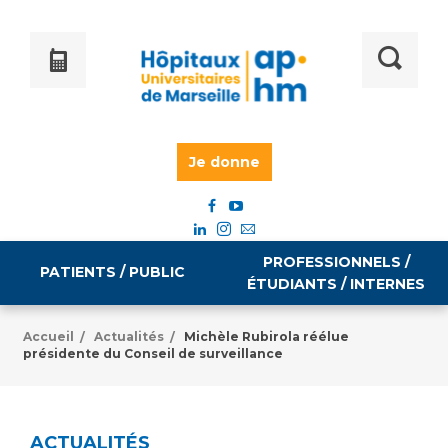
Je donne
PROFESSIONNELS /
PATIENTS / PUBLIC
ÉTUDIANTS / INTERNES
Accueil
Actualités
Michèle Rubirola réélue
/
/
présidente du Conseil de surveillance
Informations pratiques
Égalité professionnelle
Accès à votre dossier médical
Emploi / formation
ACTUALITÉS
Tarifs