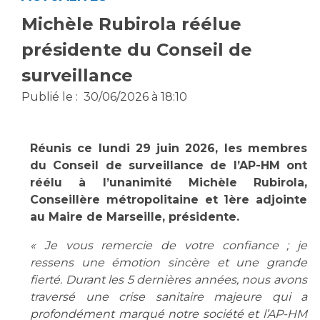
Vous accompagnez, vous rendez visite à un patient
Michèle Rubirola réélue
Emplois paramédicaux
Vous allez être hospitalisé(e)
présidente du Conseil de
Emplois administratifs
Vous avez un examen d'imagerie ou de radiologie
surveillance
Emplois médicaux
à réaliser
Espace Formation
Vous avez une analyse à réaliser
Publié le :
30/06/2026 à 18:10
Étudiants hospitaliers
Vous venez en consultation
Emplois techniques et médico-techniques
myaphm, votre espace santé en ligne
Réunis ce lundi 29 juin 2026, les membres
Emplois divers
Infos COVID-19
du Conseil de surveillance de l’AP-HM ont
Emplois socio-éducatifs
réélu à l’unanimité Michèle Rubirola,
Statuts
Conseillère métropolitaine et 1ère adjointe
Vivre ensemble à l'hôpital
Stages paramédicaux
au Maire de Marseille, présidente.
« Je vous remercie de votre confiance ; je
Culture à l'hôpital
ressens une émotion sincère et une grande
Laïcité et cultes
Chercheurs
fierté. Durant les 5 dernières années, nous avons
Les associations
traversé une crise sanitaire majeure qui a
La recherche clinique à l'AP-HM
Livret d'accueil
profondément marqué notre société et l’AP-HM