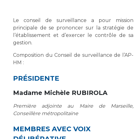
Vous accompagnez, vous rendez visite à un patient
Emplois paramédicaux
Vous allez être hospitalisé(e)
Le conseil de surveillance a pour mission
Emplois administratifs
Vous avez un examen d'imagerie ou de radiologie
principale de se prononcer sur la stratégie de
Emplois médicaux
à réaliser
l’établissement et d’exercer le contrôle de sa
Espace Formation
Vous avez une analyse à réaliser
gestion.
Étudiants hospitaliers
Vous venez en consultation
Composition du Conseil de surveillance de l’AP-
Emplois techniques et médico-techniques
myaphm, votre espace santé en ligne
HM :
Emplois divers
Infos COVID-19
Emplois socio-éducatifs
PRÉSIDENTE
Statuts
Vivre ensemble à l'hôpital
Madame Michèle RUBIROLA
Stages paramédicaux
Première adjointe au Maire de Marseille,
Culture à l'hôpital
Conseillère métropolitaine
Laïcité et cultes
Chercheurs
Les associations
MEMBRES AVEC VOIX
La recherche clinique à l'AP-HM
Livret d'accueil
DÉLIBÉRATIVE