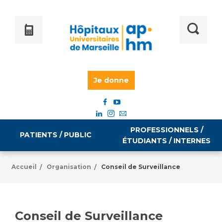
Je donne
PROFESSIONNELS /
PATIENTS / PUBLIC
ÉTUDIANTS / INTERNES
Accueil
Organisation
Conseil de Surveillance
/
/
Informations pratiques
Égalité professionnelle
Accès à votre dossier médical
Conseil de Surveillance
Emploi / formation
Tarifs