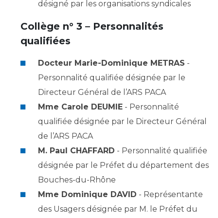
Liste des marchés conclus
désigné par les organisations syndicales
Documents utiles
Collège n° 3 – Personnalités
Qualité
qualifiées
Nos indicateurs qualité et de sécurité des soins
Docteur Marie-Dominique METRAS
-
Personnalité qualifiée désignée par le
Directeur Général de l’ARS PACA
Protection des données
Mme Carole DEUMIE
- Personnalité
qualifiée désignée par le Directeur Général
Sécurité
de l’ARS PACA
M. Paul CHAFFARD
- Personnalité qualifiée
désignée par le Préfet du département des
Les recherches en santé à l’AP-HM
Bouches-du-Rhône
Mme Dominique DAVID
- Représentante
Lieu de santé sans tabac
des Usagers désignée par M. le Préfet du