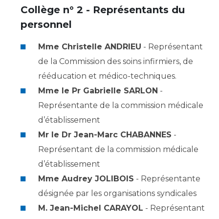
Les pôles d'activité médicale
Cancer
Collège n° 2 - Représentants du
Anatomie et Cytologie Pathologiques
personnel
Adresser un examen au Laboratoire d'Infectiologie
Médecine nucléaire
Centres de référence Maladies Rares
Mme Christelle ANDRIEU
- Représentant
Plateforme d'Expertise Maladies Rares
de la Commission des soins infirmiers, de
rééducation et médico-techniques.
Maladies rares
Mme le Pr Gabrielle SARLON
-
Presse / Multimédia
Représentante de la commission médicale
Maternité Hôpital Nord
Communiqués de presse
d’établissement
Dossiers de presse
Mr le Dr Jean-Marc CHABANNES
-
Médiathèque
Représentant de la commission médicale
Vos représentants
d’établissement
Mme Audrey JOLIBOIS
- Représentante
Fournisseurs
La Commission Des Usagers (CDU)
désignée par les organisations syndicales
Les Comités Locaux des Usagers
Rôles et missions
M. Jean-Michel CARAYOL
- Représentant
Le projet des usagers