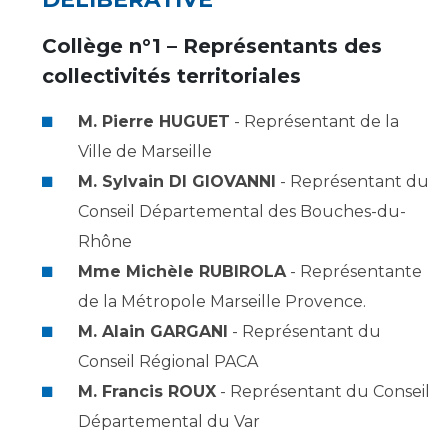
Les structures de recherche
Salon des familles
Transports sanitaires
Collège n°1 – Représentants des
Vos droits, vos devoirs
collectivités territoriales
Écoles et Instituts de Formation
M. Pierre HUGUET
- Représentant de la
Handicap
Ville de Marseille
Plateforme des internes
M. Sylvain DI GIOVANNI
- Représentant du
Handi 13
Conseil Départemental des Bouches-du-
Pôle Médecine Physique et Réadaptation
Professionnels de santé
Rhône
Accueil sourds et malentendants
Mme Michèle RUBIROLA
- Représentante
Charte Romain Jacob
Adresser un patient
de la Métropole Marseille Provence.
Mouvement Parcours Handicap 13
Réseaux de soins
M. Alain GARGANI
- Représentant du
Adresser un examen au Laboratoire de Biologie
Conseil Régional PACA
Médicale
Activité physique
M. Francis ROUX
- Représentant du Conseil
Radiologie / Imagerie
Cancérologie
Départemental du Var