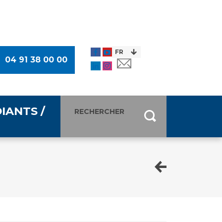
04 91 38 00 00
IANTS /
entants
ultimédia
 Des Usagers (CDU)
de presse
ocaux des Usagers
esse
usagers