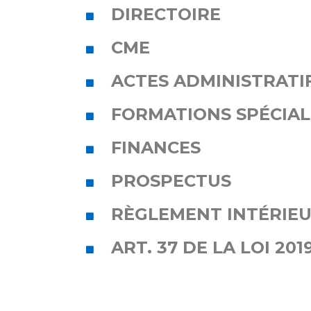
Laïcité et cultes
DIRECTOIRE
Les structures de recherche
Les associations
Livret d'accueil
CME
Salon des familles
ACTES ADMINISTRATI
Transports sanitaires
Vos droits, vos devoirs
FORMATIONS SPÉCIALI
FINANCES
PROSPECTUS
RÈGLEMENT INTÉRIE
ART. 37 DE LA LOI 201