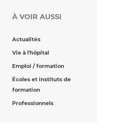
À VOIR AUSSI
rs
 qualité et de sécurité des soins
ons
Actualités
hés conclus
Vie à l'hôpital
les
 des données
Emploi / formation
Écoles et instituts de
formation
ches en santé à l’AP-HM
Professionnels
nté sans tabac