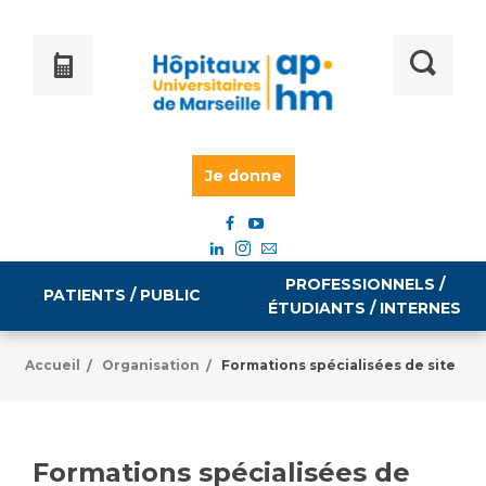
Je donne
PROFESSIONNELS /
PATIENTS / PUBLIC
ÉTUDIANTS / INTERNES
Accueil
Organisation
Formations spécialisées de site
/
/
Informations pratiques
Égalité professionnelle
Accès à votre dossier médical
Formations spécialisées de
Emploi / formation
Tarifs