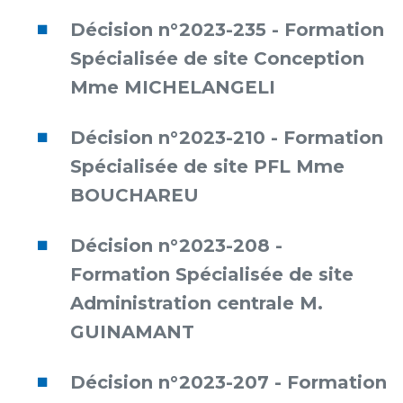
Les structures de recherche
Salon des familles
Décision n°2023-235 - Formation
Transports sanitaires
Spécialisée de site Conception
Vos droits, vos devoirs
Écoles et Instituts de Formation
Mme MICHELANGELI
Handicap
Décision n°2023-210 - Formation
Plateforme des internes
Spécialisée de site PFL Mme
Handi 13
BOUCHAREU
Pôle Médecine Physique et Réadaptation
Professionnels de santé
Accueil sourds et malentendants
Décision n°2023-208 -
Charte Romain Jacob
Adresser un patient
Formation Spécialisée de site
Mouvement Parcours Handicap 13
Réseaux de soins
Administration centrale M.
Adresser un examen au Laboratoire de Biologie
Médicale
GUINAMANT
Activité physique
Radiologie / Imagerie
Cancérologie
Décision n°2023-207 - Formation