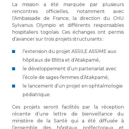
Liste des marchés conclus
La mission a été marquée par plusieurs
Documents utiles
rencontres officielles, notamment avec
l’Ambassade de France, la direction du CHU
Qualité
Sylvanus Olympio et différents responsables
hospitaliers togolais. Ces échanges ont permis
Nos indicateurs qualité et de sécurité des soins
d’avancer sur trois projets structurants :
l’extension du projet ASSILE ASSIME aux
Protection des données
hôpitaux de Blitta et d’Atakpamé,
le développement d’un partenariat avec
l’école de sages-femmes d’Atakpamé,
Sécurité
le lancement d’un projet en ophtalmologie
pédiatrique.
Les recherches en santé à l’AP-HM
Ces projets seront facilités par la réception
récente d’une lettre de bienveillance du
ministère de la Santé qui a été diffusée à
Lieu de santé sans tabac
l’ensemble des hôpitaux préfectoraux et