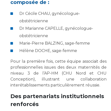
Les pôles d'activité médicale
Cancer
composée de :
Anatomie et Cytologie Pathologiques
Dr Cécile CHAU, gynécologue-
Adresser un examen au Laboratoire d'Infectiologie
Médecine nucléaire
Centres de référence Maladies Rares
obstétricienne
Plateforme d'Expertise Maladies Rares
Dr Marianne CAPELLE, gynécologue-
obstétricienne
Maladies rares
Marie-Pierre BALZING, sage-femme
Presse / Multimédia
Hélène DOCHE, sage-femme
Maternité Hôpital Nord
Communiqués de presse
Pour la première fois, cette équipe associait des
Dossiers de presse
professionnelles issues des deux maternités de
niveau 3 de l’AP-HM (CHU Nord et CHU
Médiathèque
Conception), illustrant une collaboration
Vos représentants
interétablissements particulièrement réussie.
Fournisseurs
Des partenariats institutionnels
La Commission Des Usagers (CDU)
Les Comités Locaux des Usagers
renforcés
Rôles et missions
Le projet des usagers