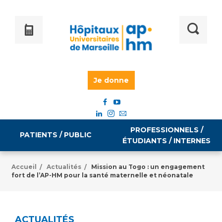
Je donne
PROFESSIONNELS /
PATIENTS / PUBLIC
ÉTUDIANTS / INTERNES
Accueil
Actualités
Mission au Togo : un engagement
/
/
fort de l’AP-HM pour la santé maternelle et néonatale
Informations pratiques
Égalité professionnelle
Accès à votre dossier médical
Emploi / formation
ACTUALITÉS
Tarifs