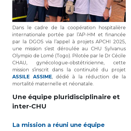
Les structures de recherche
Salon des familles
Transports sanitaires
Vos droits, vos devoirs
Écoles et Instituts de Formation
Dans le cadre de la coopération hospitalière
internationale portée par l’AP-HM et financée
Handicap
par la DGOS via l’appel à projets APCHI 2025,
Plateforme des internes
une mission s’est déroulée au CHU Sylvanus
Olympio de Lomé (Togo). Pilotée par le Dr Cécile
Handi 13
CHAU, gynécologue-obstétricienne, cette
Pôle Médecine Physique et Réadaptation
Professionnels de santé
mission s’inscrit dans la continuité du projet
Accueil sourds et malentendants
ASSILE ASSIME
, dédié à la réduction de la
Charte Romain Jacob
mortalité maternelle et néonatale.
Adresser un patient
Mouvement Parcours Handicap 13
Réseaux de soins
Une équipe pluridisciplinaire et
Adresser un examen au Laboratoire de Biologie
inter-CHU
Médicale
Activité physique
Radiologie / Imagerie
Cancérologie
La mission a réuni une équipe