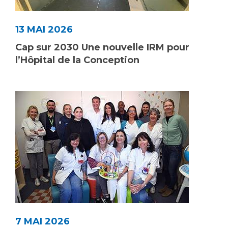
Liste des marchés conclus
Documents utiles
13 MAI 2026
Qualité
Cap sur 2030 Une nouvelle IRM pour
l’Hôpital de la Conception
Nos indicateurs qualité et de sécurité des soins
Protection des données
Sécurité
Les recherches en santé à l’AP-HM
Lieu de santé sans tabac
7 MAI 2026