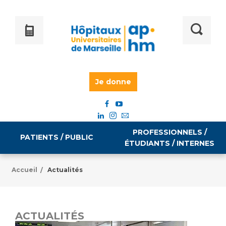
Je donne
PROFESSIONNELS /
PATIENTS / PUBLIC
ÉTUDIANTS / INTERNES
Accueil
Actualités
/
Informations pratiques
Égalité professionnelle
Accès à votre dossier médical
ACTUALITÉS
Emploi / formation
Tarifs